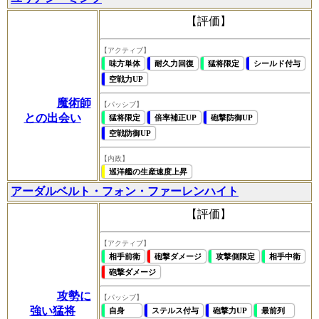
【評価】
【アクティブ】
味方単体
耐久力回復
猛将限定
シールド付与
空戦力UP
魔術師
【パッシブ】
との出会い
猛将限定
倍率補正UP
砲撃防御UP
空戦防御UP
【内政】
巡洋艦の生産速度上昇
アーダルベルト・フォン・ファーレンハイト
【評価】
【アクティブ】
相手前衛
砲撃ダメージ
攻撃側限定
相手中衛
砲撃ダメージ
攻勢に
【パッシブ】
強い猛将
自身
ステルス付与
砲撃力UP
最前列