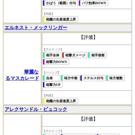
かばう（範囲）付与
バフ効果DOWN
【内政】
砲艦の生産速度上昇
エルネスト・メックリンガー
【評価】
【アクティブ】
相手全体
砲撃ダメージ
相手後衛
砲撃力DOWN
華麗な
【パッシブ】
るマスカレード
自身
味方中衛
ステルス付与
味方複数
砲撃力UP
【内政】
砲艦の生産速度上昇
アレクサンドル・ビュコック
【評価】
【アクティブ】