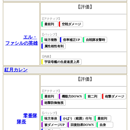
【評価】
【アクティブ】
最前列
空戦ダメージ
【パッシブ】
エル・
味方複数
倍率補正UP
自戦隊攻撃時
ファシルの英雄
属性相性有利
【内政】
宇宙母艦の生産速度上昇
紅月カレン
【評価】
【アクティブ】
最前列
機動力DOWN
前二列
砲撃ダメージ
砲撃防御無視
【パッシブ】
零番隊
味方単体
かばう（範囲）付与
最前列
隊長
被ダメージUP
回復効果DOWN
自身