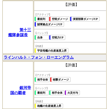
【評価】
【アクティブ】
最前列
空戦ダメージ
演習部隊ダメージUP
賊軍拠点ダメージUP
第十三
【パッシブ】
艦隊参謀長
自身
空戦力UP
【内政】
宇宙母艦の生産速度上昇
ラインハルト・フォン・ローエングラム
【評価】
【アクティブ】
相手全体
砲撃ダメージ
銀河帝
【パッシブ】
国の覇者
最前列
相手全体
火災付与
【内政】
砲艦の生産速度上昇