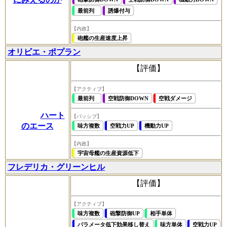
最前列
誘爆付与
【内政】
砲艦の生産速度上昇
オリビエ・ポプラン
【評価】
【アクティブ】
最前列
空戦防御DOWN
空戦ダメージ
ハート
【パッシブ】
のエース
味方複数
空戦力UP
機動力UP
【内政】
宇宙母艦の生産資源低下
フレデリカ・グリーンヒル
【評価】
【アクティブ】
味方複数
砲撃防御UP
相手単体
パラメータ低下効果移し替え
味方単体
空戦力UP