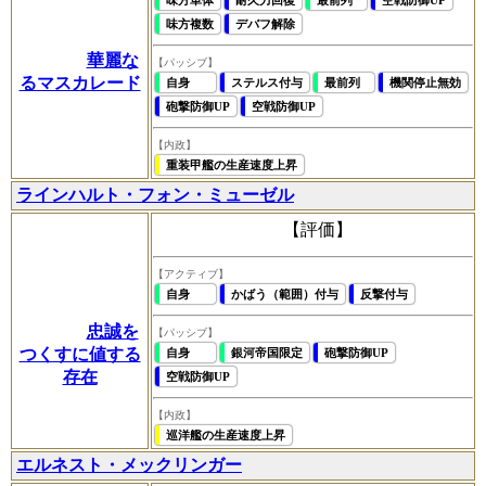
味方複数
デバフ解除
華麗な
【パッシブ】
るマスカレード
自身
ステルス付与
最前列
機関停止無効
砲撃防御UP
空戦防御UP
【内政】
重装甲艦の生産速度上昇
ラインハルト・フォン・ミューゼル
【評価】
【アクティブ】
自身
かばう（範囲）付与
反撃付与
忠誠を
【パッシブ】
つくすに値する
自身
銀河帝国限定
砲撃防御UP
存在
空戦防御UP
【内政】
巡洋艦の生産速度上昇
エルネスト・メックリンガー