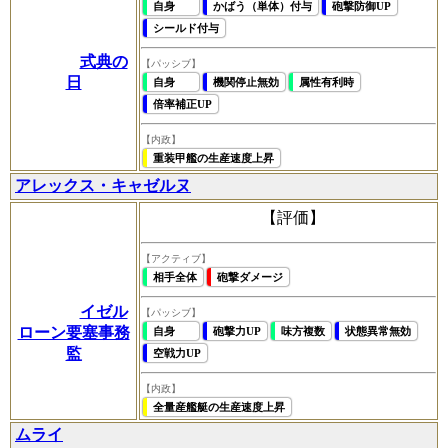
自身
かばう（単体）付与
砲撃防御UP
シールド付与
式典の
【パッシブ】
日
自身
機関停止無効
属性有利時
倍率補正UP
【内政】
重装甲艦の生産速度上昇
アレックス・キャゼルヌ
【評価】
【アクティブ】
相手全体
砲撃ダメージ
イゼル
【パッシブ】
ローン要塞事務
自身
砲撃力UP
味方複数
状態異常無効
監
空戦力UP
【内政】
全量産艦艇の生産速度上昇
ムライ