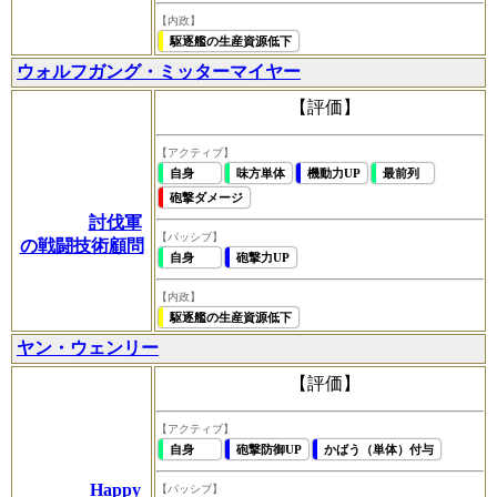
【内政】
駆逐艦の生産資源低下
ウォルフガング・ミッターマイヤー
【評価】
【アクティブ】
自身
味方単体
機動力UP
最前列
砲撃ダメージ
討伐軍
【パッシブ】
の戦闘技術顧問
自身
砲撃力UP
【内政】
駆逐艦の生産資源低下
ヤン・ウェンリー
【評価】
【アクティブ】
自身
砲撃防御UP
かばう（単体）付与
Happy
【パッシブ】