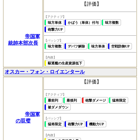
【評価】
【アクティブ】
味方単体
かばう（単体）付与
味方複数
砲撃力UP
帝国軍
【パッシブ】
統帥本部次長
味方複数
デバフ解除
味方単体
空戦防御UP
【内政】
駆逐艦の生産資源低下
オスカー・フォン・ロイエンタール
【評価】
【アクティブ】
最前列
最後列
砲撃ダメージ
猛将限定
被ダメダウン
帝国軍
【パッシブ】
の双璧
猛将限定
砲撃力UP
機動力UP
【内政】