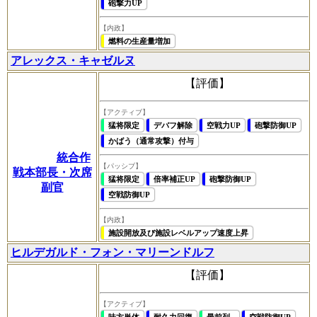
砲撃力UP
【内政】
燃料の生産量増加
アレックス・キャゼルヌ
【評価】
【アクティブ】
猛将限定
デバフ解除
空戦力UP
砲撃防御UP
かばう（通常攻撃）付与
統合作
【パッシブ】
戦本部長・次席
猛将限定
倍率補正UP
砲撃防御UP
副官
空戦防御UP
【内政】
施設開放及び施設レベルアップ速度上昇
ヒルデガルド・フォン・マリーンドルフ
【評価】
【アクティブ】
味方単体
耐久力回復
最前列
空戦防御UP