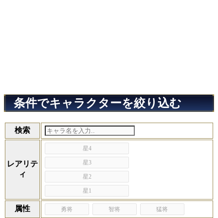
条件でキャラクターを絞り込む
検索
星4
星3
レアリテ
ィ
星2
星1
属性
勇将
智将
猛将