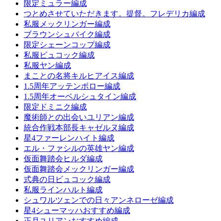
限定ミュラー編成
つとめさせていただきます。提督。フレデリカ編成
私服メックリンガー編成
ブラウンシュバイク編成
限定シェーンコップ編成
私服ビュコック編成
私服ヤン編成
まことの名将キルヒアイス編成
1.5周年アッテンボロー編成
1.5周年オーベルシュタイン編成
限定ドミニク編成
魔術師との出会いユリアン編成
統合作戦本部長キャゼルヌ編成
星4ファーレンハイト編成
エル・ファシルの英雄ヤン編成
仮面舞踏会ヒルダ編成
仮面舞踏会メックリンガー編成
式典の日ビュコック編成
私服ラインハルト編成
シュワルツェンでの日々アンネローゼ編成
星4シューマッハおすすめ編成
正月ユリアンおすすめ編成