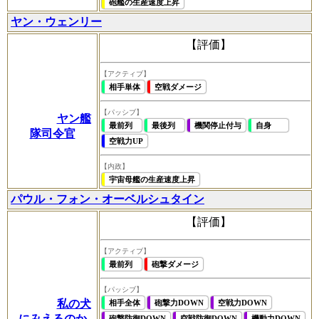
砲艦の生産速度上昇
ヤン・ウェンリー
【評価】
【アクティブ】
相手単体
空戦ダメージ
【パッシブ】
ヤン艦
最前列
最後列
機関停止付与
自身
隊司令官
空戦力UP
【内政】
宇宙母艦の生産速度上昇
パウル・フォン・オーベルシュタイン
【評価】
【アクティブ】
最前列
砲撃ダメージ
【パッシブ】
私の犬
相手全体
砲撃力DOWN
空戦力DOWN
にみえるのか
砲撃防御DOWN
空戦防御DOWN
機動力DOWN