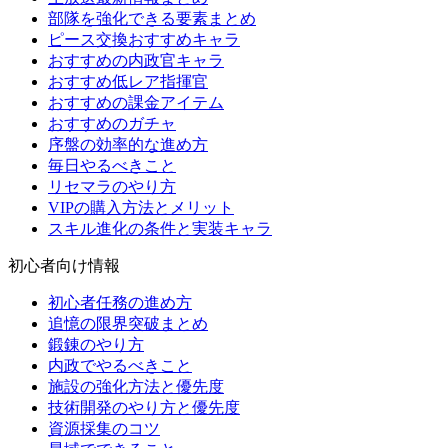
部隊を強化できる要素まとめ
ピース交換おすすめキャラ
おすすめの内政官キャラ
おすすめ低レア指揮官
おすすめの課金アイテム
おすすめのガチャ
序盤の効率的な進め方
毎日やるべきこと
リセマラのやり方
VIPの購入方法とメリット
スキル進化の条件と実装キャラ
初心者向け情報
初心者任務の進め方
追憶の限界突破まとめ
鍛錬のやり方
内政でやるべきこと
施設の強化方法と優先度
技術開発のやり方と優先度
資源採集のコツ