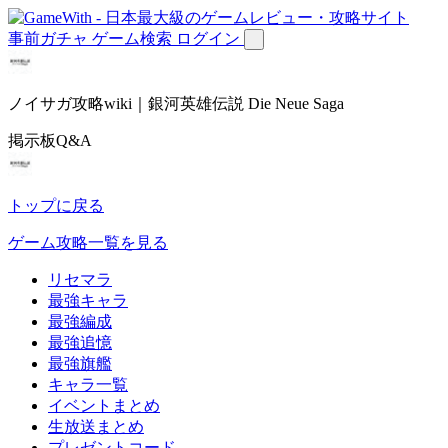
事前ガチャ
ゲーム検索
ログイン
ノイサガ攻略wiki｜銀河英雄伝説 Die Neue Saga
掲示板Q&A
トップに戻る
ゲーム攻略一覧を見る
リセマラ
最強キャラ
最強編成
最強追憶
最強旗艦
キャラ一覧
イベントまとめ
生放送まとめ
プレゼントコード