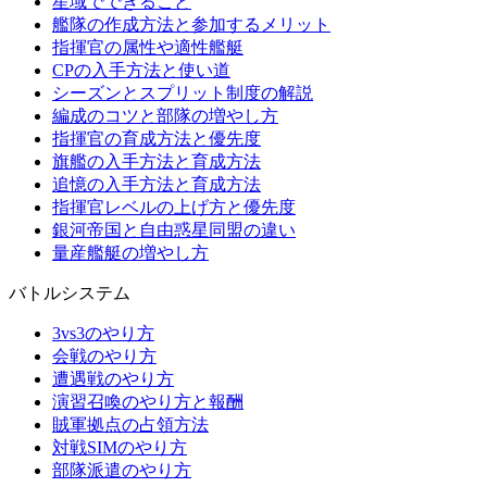
星域でできること
艦隊の作成方法と参加するメリット
指揮官の属性や適性艦艇
CPの入手方法と使い道
シーズンとスプリット制度の解説
編成のコツと部隊の増やし方
指揮官の育成方法と優先度
旗艦の入手方法と育成方法
追憶の入手方法と育成方法
指揮官レベルの上げ方と優先度
銀河帝国と自由惑星同盟の違い
量産艦艇の増やし方
バトルシステム
3vs3のやり方
会戦のやり方
遭遇戦のやり方
演習召喚のやり方と報酬
賊軍拠点の占領方法
対戦SIMのやり方
部隊派遣のやり方