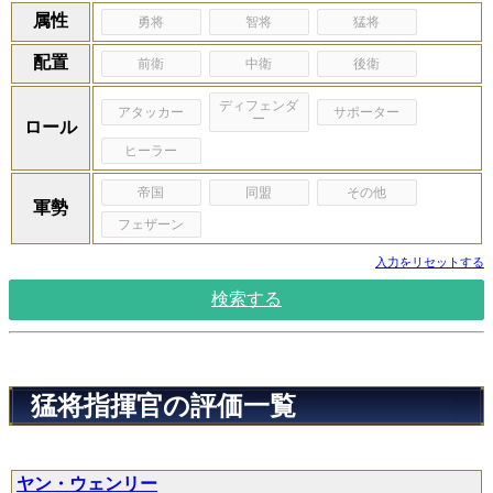
属性
勇将
智将
猛将
配置
前衛
中衛
後衛
ディフェンダ
アタッカー
サポーター
ー
ロール
ヒーラー
帝国
同盟
その他
軍勢
フェザーン
入力をリセットする
検索する
猛将指揮官の評価一覧
ヤン・ウェンリー