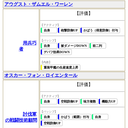
アウグスト・ザムエル・ワーレン
【評価】
【アクティブ】
自身
砲撃防御UP
かばう（得意防御）付与
【パッシブ】
用兵巧
自身
被ダメージDOWN
前二列
者
デバフ効果DOWN
【内政】
重装甲艦の生産速度上昇
オスカー・フォン・ロイエンタール
【評価】
【アクティブ】
自身
空戦防御UP
味方複数
機動力UP
【パッシブ】
討伐軍
自身
かばう（範囲）付与
自身
の戦闘技術顧問
空戦防御UP