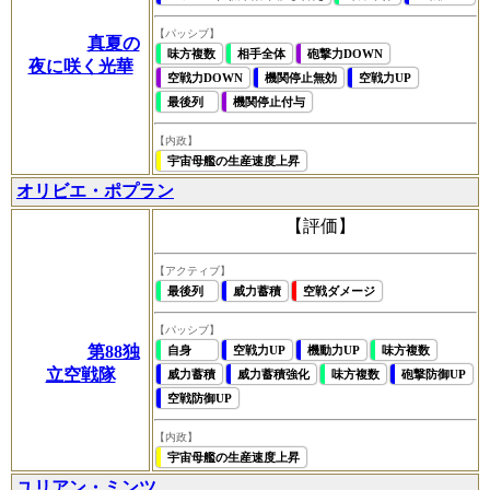
【パッシブ】
真夏の
味方複数
相手全体
砲撃力DOWN
夜に咲く光華
空戦力DOWN
機関停止無効
空戦力UP
最後列
機関停止付与
【内政】
宇宙母艦の生産速度上昇
オリビエ・ポプラン
【評価】
【アクティブ】
最後列
威力蓄積
空戦ダメージ
【パッシブ】
第88独
自身
空戦力UP
機動力UP
味方複数
立空戦隊
威力蓄積
威力蓄積強化
味方複数
砲撃防御UP
空戦防御UP
【内政】
宇宙母艦の生産速度上昇
ユリアン・ミンツ