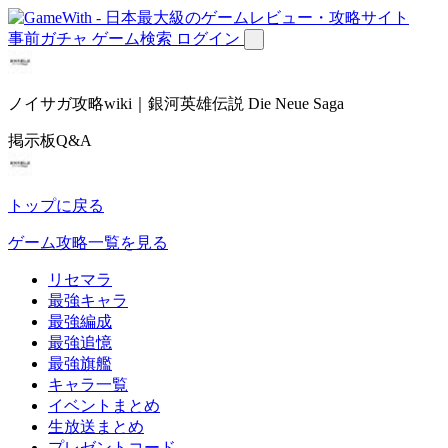
事前ガチャ
ゲーム検索
ログイン
ノイサガ攻略wiki｜銀河英雄伝説 Die Neue Saga
掲示板Q&A
トップに戻る
ゲーム攻略一覧を見る
リセマラ
最強キャラ
最強編成
最強追憶
最強旗艦
キャラ一覧
イベントまとめ
生放送まとめ
プレゼントコード