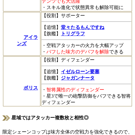
テンツでも大活躍
・スキル進化で状態異常も解除可能に
【役割】サポーター
【追憶】
堂々たるもんですね
【旗艦】
トリグラフ
アイラ
ンズ
・空戦アタッカーの火力を大幅アップ
・
バフした味方のデバフを解除
できる
【役割】ディフェンダー
【追憶】
イゼルローン要塞
【旗艦】
ジャガンナータ
ボリス
・
智将属性のディフェンダー
・星3で唯一の砲撃防御をバフできる智将
ディフェンダー
星域ではアタッカー複数枚と相性◎
限定シェーンコップは味方全体の空戦力を強化できるので、