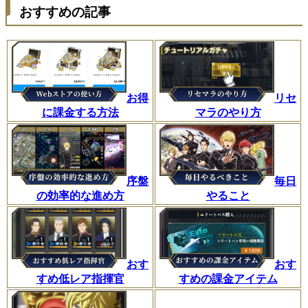
おすすめの記事
お得
リセ
に課金する方法
マラのやり方
序盤
毎日
の効率的な進め方
やること
おす
おす
すめ低レア指揮官
すめの課金アイテム