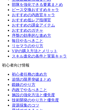
部隊を強化できる要素まとめ
ピース交換おすすめキャラ
おすすめの内政官キャラ
おすすめ低レア指揮官
おすすめの課金アイテム
おすすめのガチャ
序盤の効率的な進め方
毎日やるべきこと
リセマラのやり方
VIPの購入方法とメリット
スキル進化の条件と実装キャラ
初心者向け情報
初心者任務の進め方
追憶の限界突破まとめ
鍛錬のやり方
内政でやるべきこと
施設の強化方法と優先度
技術開発のやり方と優先度
資源採集のコツ