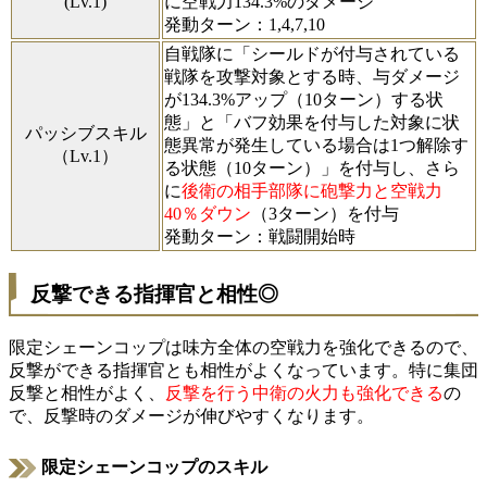
(Lv.1)
に空戦力134.3%のダメージ
発動ターン：1,4,7,10
自戦隊に「シールドが付与されている
戦隊を攻撃対象とする時、与ダメージ
が134.3%アップ（10ターン）する状
態」と「バフ効果を付与した対象に状
パッシブスキル
態異常が発生している場合は1つ解除す
（Lv.1）
る状態（10ターン）」を付与し、さら
に
後衛の相手部隊に砲撃力と空戦力
40％ダウン
（3ターン）を付与
発動ターン：戦闘開始時
反撃できる指揮官と相性◎
限定シェーンコップは味方全体の空戦力を強化できるので、
反撃ができる指揮官とも相性がよくなっています。特に集団
反撃と相性がよく、
反撃を行う中衛の火力も強化できる
の
で、反撃時のダメージが伸びやすくなります。
限定シェーンコップのスキル