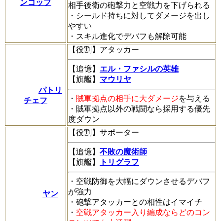
ンコップ
相手後衛の砲撃力と空戦力を下げられる
・シールド持ちに対してダメージを出し
やすい
・スキル進化でデバフも解除可能
【役割】アタッカー
【追憶】
エル・ファシルの英雄
【旗艦】
マウリヤ
パトリ
・
賊軍拠点の相手に大ダメージ
を与える
チェフ
・賊軍拠点以外の戦闘なら採用する優先
度ダウン
【役割】サポーター
【追憶】
不敗の魔術師
【旗艦】
トリグラフ
・空戦防御を大幅にダウンさせるデバフ
が強力
ヤン
・砲撃アタッカーとの相性はイマイチ
・
空戦アタッカー入り編成ならどのコン