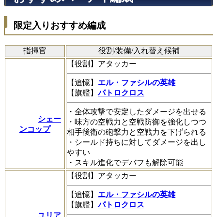
限定入りおすすめ編成
指揮官
役割/装備/入れ替え候補
【役割】アタッカー
【追憶】
エル・ファシルの英雄
【旗艦】
パトロクロス
・全体攻撃で安定したダメージを出せる
シェー
・味方の空戦力と空戦防御を強化しつつ
ンコップ
相手後衛の砲撃力と空戦力を下げられる
・シールド持ちに対してダメージを出し
やすい
・スキル進化でデバフも解除可能
【役割】アタッカー
【追憶】
エル・ファシルの英雄
【旗艦】
パトロクロス
ユリア