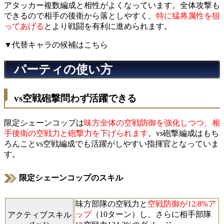
アタッカー複数編成と相性がよくなっています。全体攻撃も
できるので相手の後衛から落としやすく、
特に猛将属性を狙
ってあげる
とより戦闘を有利に進められます。
▼代替キャラの候補はこちら
パーティの使い方
vs空戦砲撃問わず活躍できる
限定シェーンコップは
味方全体の空戦防御を強化しつつ、相
手後衛の空戦力と砲撃力を下げられます
。vs砲撃編成はもち
ろんことvs空戦編成でも活躍がしやすい指揮官となっていま
す。
限定シェーンコップのスキル
味方部隊の空戦力と
空戦防御が12.8%ア
ップ
（10ターン）し、さらに相手部隊
アクティブスキル