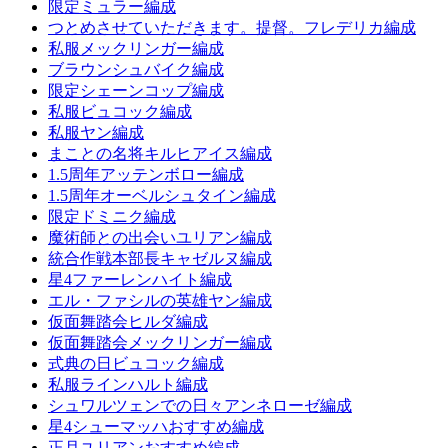
限定ミュラー編成
つとめさせていただきます。提督。フレデリカ編成
私服メックリンガー編成
ブラウンシュバイク編成
限定シェーンコップ編成
私服ビュコック編成
私服ヤン編成
まことの名将キルヒアイス編成
1.5周年アッテンボロー編成
1.5周年オーベルシュタイン編成
限定ドミニク編成
魔術師との出会いユリアン編成
統合作戦本部長キャゼルヌ編成
星4ファーレンハイト編成
エル・ファシルの英雄ヤン編成
仮面舞踏会ヒルダ編成
仮面舞踏会メックリンガー編成
式典の日ビュコック編成
私服ラインハルト編成
シュワルツェンでの日々アンネローゼ編成
星4シューマッハおすすめ編成
正月ユリアンおすすめ編成