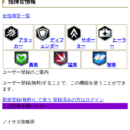
指揮官情報
全指揮官一覧
アタッ
ディフ
サポー
ヒーラ
カー
ェンダー
ター
ー
勇将
猛将
智将
ユーザー登録のご案内
ユーザー登録(無料)することで、この機能を使うことができ
ます。
新規登録(無料)して使う
登録済みの方はログイン
この記事を書いた人
ノイサガ攻略班