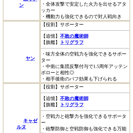
・全体攻撃で安定した火力を出せるアタ
ン
ッカー
・機動力も強化できるので対人戦向き
【役割】サポーター
【追憶】
不敗の魔術師
【旗艦】
トリグラフ
・味方全体の空戦力を強化できるサポー
ヤン
ター
・中衛に集団反撃付与で1.5周年アッテン
ボローと相性◎
・相手後衛のバフ効果も下げられる
【役割】サポーター
【追憶】
不敗の魔術師
【旗艦】
トリグラフ
・空戦力と砲撃力を強化できるサポータ
キャゼ
ー
ルヌ
・砲撃防御と空戦防御も強化できる万能