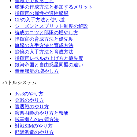
星域でできること
艦隊の作成方法と参加するメリット
指揮官の属性や適性艦艇
CPの入手方法と使い道
シーズンとスプリット制度の解説
編成のコツと部隊の増やし方
指揮官の育成方法と優先度
旗艦の入手方法と育成方法
追憶の入手方法と育成方法
指揮官レベルの上げ方と優先度
銀河帝国と自由惑星同盟の違い
量産艦艇の増やし方
バトルシステム
3vs3のやり方
会戦のやり方
遭遇戦のやり方
演習召喚のやり方と報酬
賊軍拠点の占領方法
対戦SIMのやり方
部隊派遣のやり方