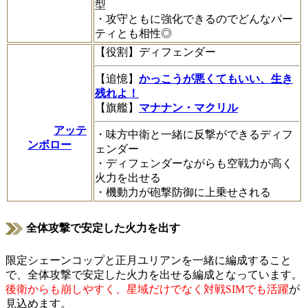
型
・攻守ともに強化できるのでどんなパー
ティとも相性◎
【役割】ディフェンダー
【追憶】
かっこうが悪くてもいい、生き
残れよ！
【旗艦】
マナナン・マクリル
アッテ
・味方中衛と一緒に反撃ができるディフ
ンボロー
ェンダー
・ディフェンダーながらも空戦力が高く
火力を出せる
・機動力が砲撃防御に上乗せされる
全体攻撃で安定した火力を出す
限定シェーンコップと正月ユリアンを一緒に編成すること
で、全体攻撃で安定した火力を出せる編成となっています。
後衛からも崩しやすく、星域だけでなく対戦SIMでも活躍
が
見込めます。