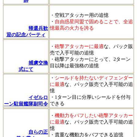
帥
・空戦アタッカー用の追憶
・
自由惑星同盟で固めることで、全追
憶最高の火力を誇る
帰還兵歓
迎の記念パーティ
・
砲撃アタッカーに最適
な、パック販
売で入手可能の追憶
・砲撃アタッカーにとって、2ターン
捕虜交換
目以降は最強格の追憶
式にて
・
シールドを持たないディフェンダー
に最適
な、パック販売で入手可能の追
憶
・1ターン目に分厚いシールドを付与
イゼルロ
できる
ーン駐留艦隊副司令
・
機動力をバフしたい砲撃アタッカー
に最適
な、パック販売で入手可能の追
憶
自らの正
・貴重な機動力をバフできる追憶