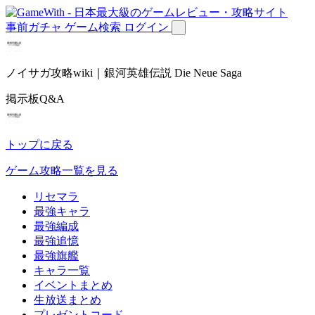
事前ガチャ
ゲーム検索
ログイン
ノイサガ攻略wiki｜銀河英雄伝説 Die Neue Saga
掲示板Q&A
トップに戻る
ゲーム攻略一覧を見る
リセマラ
最強キャラ
最強編成
最強追憶
最強旗艦
キャラ一覧
イベントまとめ
生放送まとめ
プレゼントコード