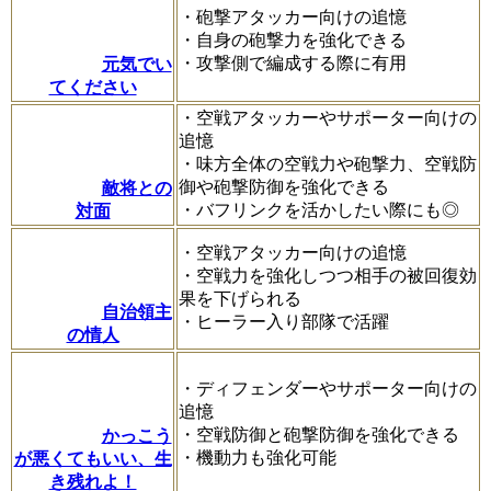
・砲撃アタッカー向けの追憶
・自身の砲撃力を強化できる
・攻撃側で編成する際に有用
元気でい
てください
・空戦アタッカーやサポーター向けの
追憶
・味方全体の空戦力や砲撃力、空戦防
御や砲撃防御を強化できる
敵将との
・バフリンクを活かしたい際にも◎
対面
・空戦アタッカー向けの追憶
・空戦力を強化しつつ相手の被回復効
果を下げられる
自治領主
・ヒーラー入り部隊で活躍
の情人
・ディフェンダーやサポーター向けの
追憶
・空戦防御と砲撃防御を強化できる
かっこう
・機動力も強化可能
が悪くてもいい、生
き残れよ！