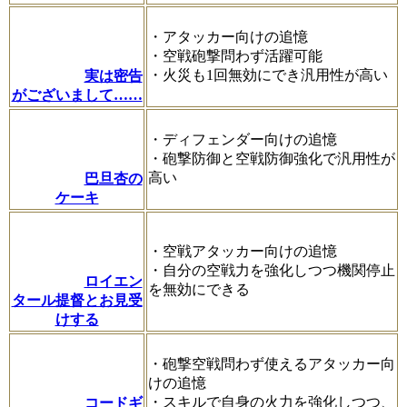
・アタッカー向けの追憶
・空戦砲撃問わず活躍可能
・火災も1回無効にでき汎用性が高い
実は密告
がございまして……
・ディフェンダー向けの追憶
・砲撃防御と空戦防御強化で汎用性が
高い
巴旦杏の
ケーキ
・空戦アタッカー向けの追憶
・自分の空戦力を強化しつつ機関停止
ロイエン
を無効にできる
タール提督とお見受
けする
・砲撃空戦問わず使えるアタッカー向
けの追憶
・スキルで自身の火力を強化しつつ、
コードギ