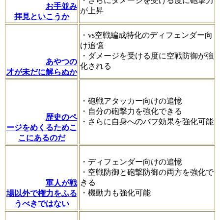
・さらにダメージを受ける度に砲撃力
お手並み
が上昇
拝見といこうか
・vs空戦編成特化のディフェンダー向
け追憶
・ダメージを受ける度に空戦防御が強
あやつの
化される
才が未だに解らぬか
・砲戦アタッカー向けの追憶
・自分の砲撃力を強化できる
歴史のペ
・さらに自身へのバフ効果を強化可能
ージをめくるためこ
こにあるのだ
・ディフェンダー向けの追憶
・空戦防御と砲撃防御の両方を強化で
きる
軍人が戦
・機動力も強化可能
場以外で権力をふる
うべきではない