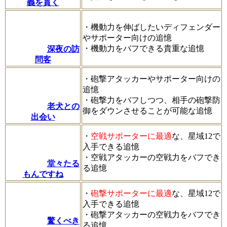
義を貫く
・機動力を伸ばしたいディフェンダー
やサポーター向けの追憶
・機動力をバフできる貴重な追憶
深夜の訪
問客
・砲撃アタッカーやサポーター向けの
追憶
・砲撃力をバフしつつ、相手の砲撃防
老犬との
御をダウンさせることが可能な追憶
出会い
・
空戦サポーターに最適
な、星域12で
入手できる追憶
・空戦アタッカーの空戦力をバフでき
堂々たる
る追憶
もんですね
・
砲撃サポーターに最適
な、星域12で
入手できる追憶
・砲撃アタッカーの空戦力をバフでき
驚くべき
る追憶