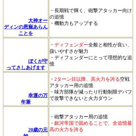
・長期戦で輝く、砲撃アタッカー向け
の追憶
大神オー
・機動力もアップする
ディンの恩寵あらん
ことを
・
ディフェンダー
全般と相性が良い、
扱いやすさが魅力
・ディフェンダーにとって理想的な追
ぼくが守
憶
ってさしあげます
・
2ターン目以降、高火力を誇る
空戦
アタッカー用の追憶
・味方部隊が減ったり行動制限デバフ
幸運の万
で攻撃できないと火力ダウン
年筆
・砲撃アタッカー用の追憶
・
銀河帝国で固めることで、全追憶最
高の火力を誇る
20歳の元