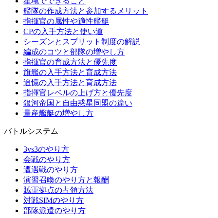
星域でできること
艦隊の作成方法と参加するメリット
指揮官の属性や適性艦艇
CPの入手方法と使い道
シーズンとスプリット制度の解説
編成のコツと部隊の増やし方
指揮官の育成方法と優先度
旗艦の入手方法と育成方法
追憶の入手方法と育成方法
指揮官レベルの上げ方と優先度
銀河帝国と自由惑星同盟の違い
量産艦艇の増やし方
バトルシステム
3vs3のやり方
会戦のやり方
遭遇戦のやり方
演習召喚のやり方と報酬
賊軍拠点の占領方法
対戦SIMのやり方
部隊派遣のやり方