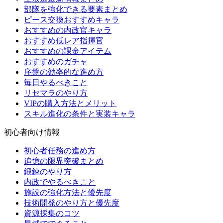
部隊を強化できる要素まとめ
ピース交換おすすめキャラ
おすすめの内政官キャラ
おすすめ低レア指揮官
おすすめの課金アイテム
おすすめのガチャ
序盤の効率的な進め方
毎日やるべきこと
リセマラのやり方
VIPの購入方法とメリット
スキル進化の条件と実装キャラ
初心者向け情報
初心者任務の進め方
追憶の限界突破まとめ
鍛錬のやり方
内政でやるべきこと
施設の強化方法と優先度
技術開発のやり方と優先度
資源採集のコツ