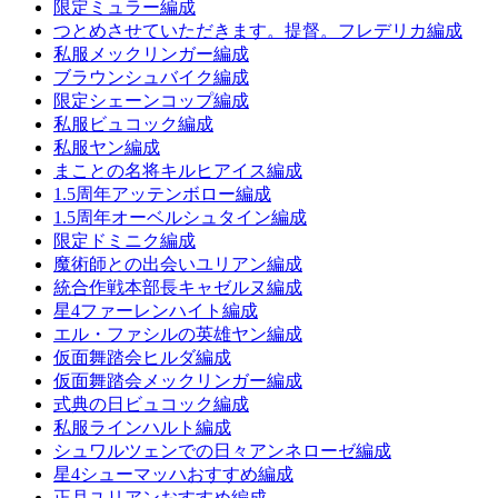
限定ミュラー編成
つとめさせていただきます。提督。フレデリカ編成
私服メックリンガー編成
ブラウンシュバイク編成
限定シェーンコップ編成
私服ビュコック編成
私服ヤン編成
まことの名将キルヒアイス編成
1.5周年アッテンボロー編成
1.5周年オーベルシュタイン編成
限定ドミニク編成
魔術師との出会いユリアン編成
統合作戦本部長キャゼルヌ編成
星4ファーレンハイト編成
エル・ファシルの英雄ヤン編成
仮面舞踏会ヒルダ編成
仮面舞踏会メックリンガー編成
式典の日ビュコック編成
私服ラインハルト編成
シュワルツェンでの日々アンネローゼ編成
星4シューマッハおすすめ編成
正月ユリアンおすすめ編成