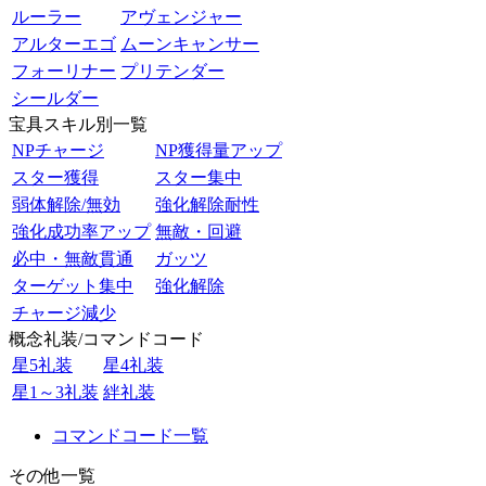
ルーラー
アヴェンジャー
アルターエゴ
ムーンキャンサー
フォーリナー
プリテンダー
シールダー
宝具スキル別一覧
NPチャージ
NP獲得量アップ
スター獲得
スター集中
弱体解除/無効
強化解除耐性
強化成功率アップ
無敵・回避
必中・無敵貫通
ガッツ
ターゲット集中
強化解除
チャージ減少
概念礼装/コマンドコード
星5礼装
星4礼装
星1～3礼装
絆礼装
コマンドコード一覧
その他一覧