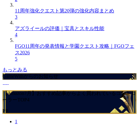
11周年強化クエスト第20弾の強化内容まとめ
3
アズライールの評価｜宝具とスキル性能
4
FGO11周年の発表情報と学園クエスト攻略｜FGOフェ
ス2026
5
もっとみる
GameWithからのお知らせ
【Amazon7月】おすすめ記事からよく買われているコントロ
ーラーTOP4
PR
1