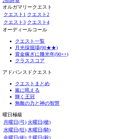
2部終章
オルガマリークエスト
クエスト1
クエスト2
クエスト3
クエスト4
オーディールコール
クエスト一覧
月光採掘場(90★★)
賞金稼ぎに幾光年(90++)
クラススコア
アドバンスドクエスト
クエストまとめ
嵐に吼える
輝く王冠
無敵の力と神の智慧
曜日極級
月曜日(弓)
火曜日(槍)
水曜日(狂)
木曜日(騎)
金曜日(術)
土曜日(殺)