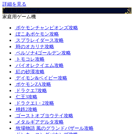
詳細を見る
攻略取扱いゲーム
家庭用ゲーム機
ポケモンチャンピオンズ攻略
ぽこあポケモン攻略
スプラレイダース攻略
時のオカリナ攻略
ペルソナ4ゴールデン攻略
トモコレ攻略
バイオレクイエム攻略
紅の砂漠攻略
デイモン&ベイビー攻略
ポケモンZA攻略
ドラクエ7攻略
仁王3攻略
ドラクエ1・2攻略
桃鉄2攻略
ゴーストオブヨウテイ攻略
メタルギアデルタ攻略
牧場物語 風のグランドバザール攻略