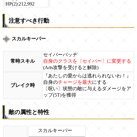
HP(2):212,992
注意すべき行動
スカルキーパー
セイバーバッヂ
常時スキル
自身のクラスを〔セイバー〕に変更する
(Arts攻撃を受けると解除)
『あたしの愛からは逃れられないわ！』
自身の
チャージを最大
にする
ブレイク時
〔呪い〕状態の敵に与えるダメージをア
ップ(5T)を獲得
敵の属性と特性
スカルキーパー