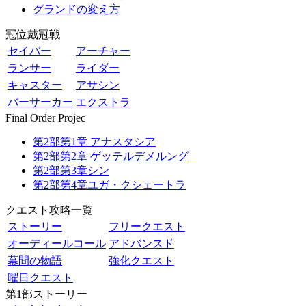
グランドの変え方
冠位戴冠戦
セイバー
アーチャー
ランサー
ライダー
キャスター
アサシン
バーサーカー
エクストラ
Final Order Projec
第2部第1章 アナスタシア
第2部第2章 ゲッテルデメルング
第2部第3章シン
第2部第4章ユガ・クシェートラ
クエスト攻略一覧
ストーリー
フリークエスト
オーディールコール
アドバンスド
幕間の物語
強化クエスト
曜日クエスト
第1部ストーリー