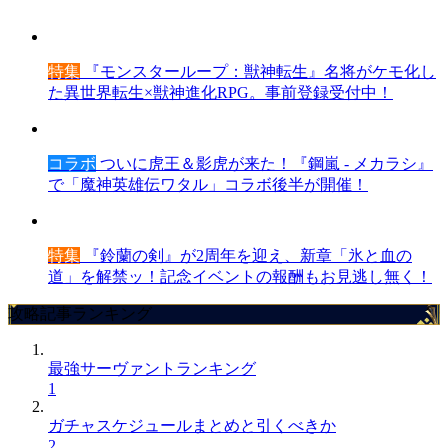
特集
『モンスターループ：獣神転生』名将がケモ化し
た異世界転生×獣神進化RPG。事前登録受付中！
コラボ
ついに虎王＆影虎が来た！『鋼嵐 - メカラシ』
で「魔神英雄伝ワタル」コラボ後半が開催！
特集
『鈴蘭の剣』が2周年を迎え、新章「氷と血の
道」を解禁ッ！記念イベントの報酬もお見逃し無く！
攻略記事ランキング
最強サーヴァントランキング
1
ガチャスケジュールまとめと引くべきか
2