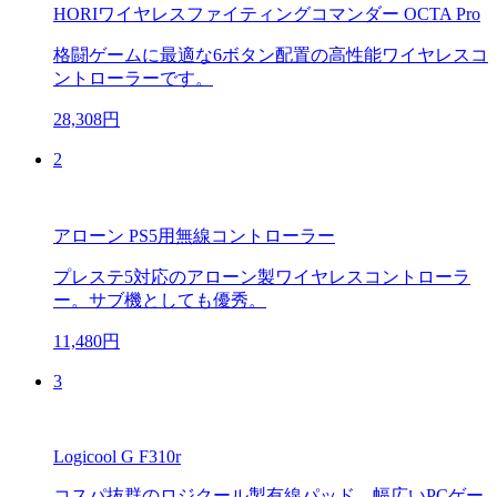
HORIワイヤレスファイティングコマンダー OCTA Pro
格闘ゲームに最適な6ボタン配置の高性能ワイヤレスコ
ントローラーです。
28,308円
2
アローン PS5用無線コントローラー
プレステ5対応のアローン製ワイヤレスコントローラ
ー。サブ機としても優秀。
11,480円
3
Logicool G F310r
コスパ抜群のロジクール製有線パッド。幅広いPCゲー