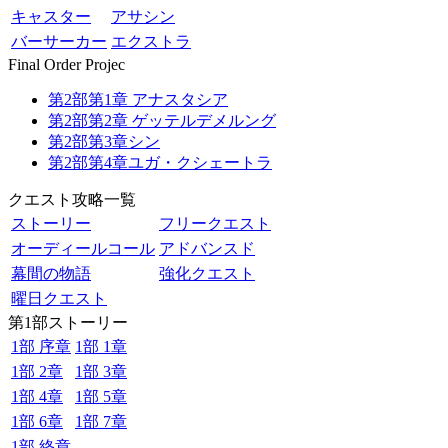
キャスター
アサシン
バーサーカー
エクストラ
Final Order Projec
第2部第1章 アナスタシア
第2部第2章 ゲッテルデメルング
第2部第3章シン
第2部第4章ユガ・クシェートラ
クエスト攻略一覧
ストーリー
フリークエスト
オーディールコール
アドバンスド
幕間の物語
強化クエスト
曜日クエスト
第1部ストーリー
1部 序章
1部 1章
1部 2章
1部 3章
1部 4章
1部 5章
1部 6章
1部 7章
1部 終章