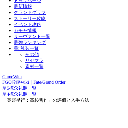
トップページ
最新情報
グランドグラフ
ストーリー攻略
イベント攻略
ガチャ情報
サーヴァント一覧
最強ランキング
星5礼装一覧
その他
リセマラ
素材一覧
GameWith
FGO攻略wiki｜Fate/Grand Order
星5概念礼装一覧
星4概念礼装一覧
「英霊星行：高杉晋作」の評価と入手方法