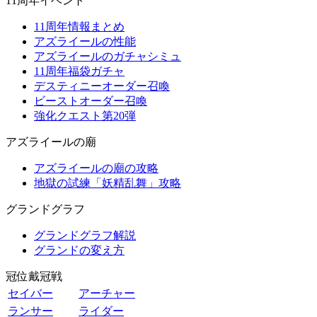
11周年イベント
11周年情報まとめ
アズライールの性能
アズライールのガチャシミュ
11周年福袋ガチャ
デスティニーオーダー召喚
ビーストオーダー召喚
強化クエスト第20弾
アズライールの廟
アズライールの廟の攻略
地獄の試練「妖精乱舞」攻略
グランドグラフ
グランドグラフ解説
グランドの変え方
冠位戴冠戦
セイバー
アーチャー
ランサー
ライダー