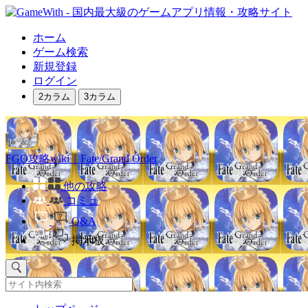
ホーム
ゲーム検索
新規登録
ログイン
2カラム
3カラム
FGO攻略wiki｜Fate/Grand Order
他の攻略
コミュ
Q&A
掲示板