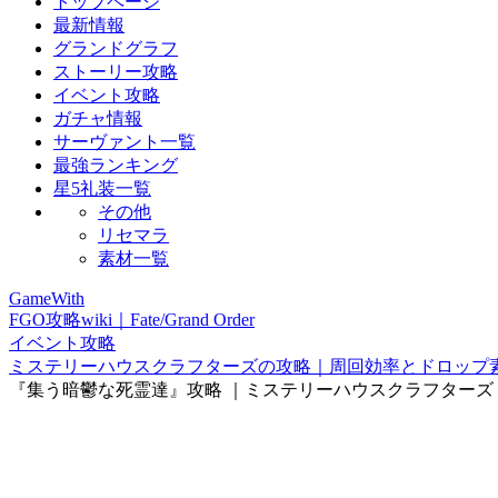
トップページ
最新情報
グランドグラフ
ストーリー攻略
イベント攻略
ガチャ情報
サーヴァント一覧
最強ランキング
星5礼装一覧
その他
リセマラ
素材一覧
GameWith
FGO攻略wiki｜Fate/Grand Order
イベント攻略
ミステリーハウスクラフターズの攻略｜周回効率とドロップ
『集う暗鬱な死霊達』攻略 ｜ミステリーハウスクラフターズ