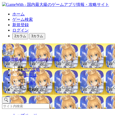
ホーム
ゲーム検索
新規登録
ログイン
2カラム
3カラム
FGO攻略wiki｜Fate/Grand Order
他の攻略
コミュ
Q&A
掲示板