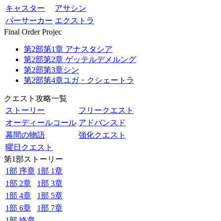
キャスター
アサシン
バーサーカー
エクストラ
Final Order Projec
第2部第1章 アナスタシア
第2部第2章 ゲッテルデメルング
第2部第3章シン
第2部第4章ユガ・クシェートラ
クエスト攻略一覧
ストーリー
フリークエスト
オーディールコール
アドバンスド
幕間の物語
強化クエスト
曜日クエスト
第1部ストーリー
1部 序章
1部 1章
1部 2章
1部 3章
1部 4章
1部 5章
1部 6章
1部 7章
1部 終章