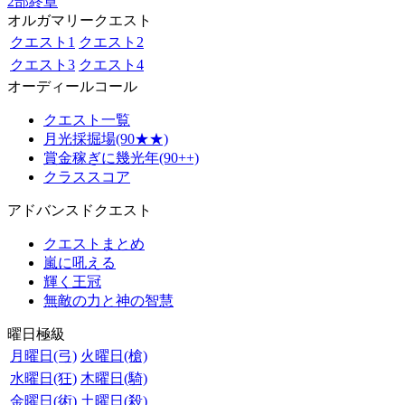
2部終章
オルガマリークエスト
クエスト1
クエスト2
クエスト3
クエスト4
オーディールコール
クエスト一覧
月光採掘場(90★★)
賞金稼ぎに幾光年(90++)
クラススコア
アドバンスドクエスト
クエストまとめ
嵐に吼える
輝く王冠
無敵の力と神の智慧
曜日極級
月曜日(弓)
火曜日(槍)
水曜日(狂)
木曜日(騎)
金曜日(術)
土曜日(殺)