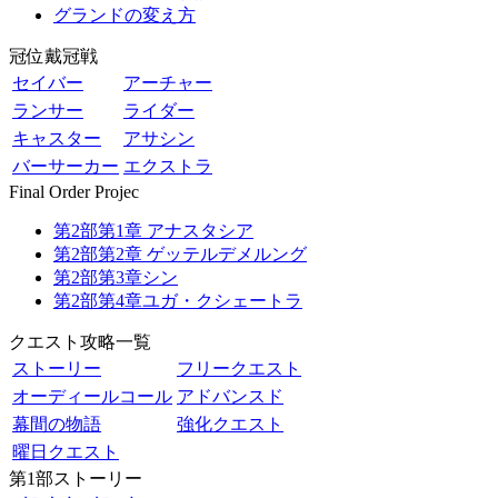
グランドの変え方
冠位戴冠戦
セイバー
アーチャー
ランサー
ライダー
キャスター
アサシン
バーサーカー
エクストラ
Final Order Projec
第2部第1章 アナスタシア
第2部第2章 ゲッテルデメルング
第2部第3章シン
第2部第4章ユガ・クシェートラ
クエスト攻略一覧
ストーリー
フリークエスト
オーディールコール
アドバンスド
幕間の物語
強化クエスト
曜日クエスト
第1部ストーリー