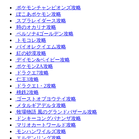
ポケモンチャンピオンズ攻略
ぽこあポケモン攻略
スプラレイダース攻略
時のオカリナ攻略
ペルソナ4ゴールデン攻略
トモコレ攻略
バイオレクイエム攻略
紅の砂漠攻略
デイモン&ベイビー攻略
ポケモンZA攻略
ドラクエ7攻略
仁王3攻略
ドラクエ1・2攻略
桃鉄2攻略
ゴーストオブヨウテイ攻略
メタルギアデルタ攻略
牧場物語 風のグランドバザール攻略
ドンキーコングバナンザ攻略
マリオカートワールド攻略
モンハンワイルズ攻略
エルデンリング攻略