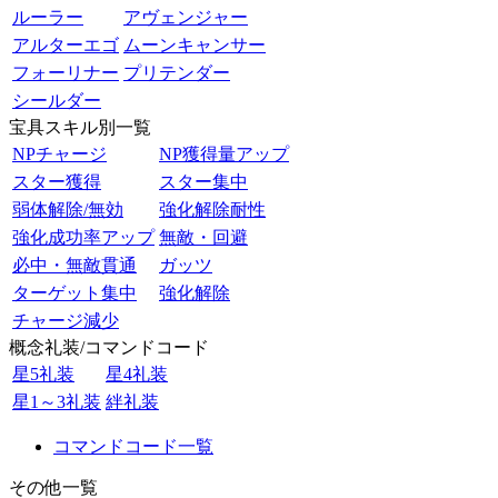
ルーラー
アヴェンジャー
アルターエゴ
ムーンキャンサー
フォーリナー
プリテンダー
シールダー
宝具スキル別一覧
NPチャージ
NP獲得量アップ
スター獲得
スター集中
弱体解除/無効
強化解除耐性
強化成功率アップ
無敵・回避
必中・無敵貫通
ガッツ
ターゲット集中
強化解除
チャージ減少
概念礼装/コマンドコード
星5礼装
星4礼装
星1～3礼装
絆礼装
コマンドコード一覧
その他一覧