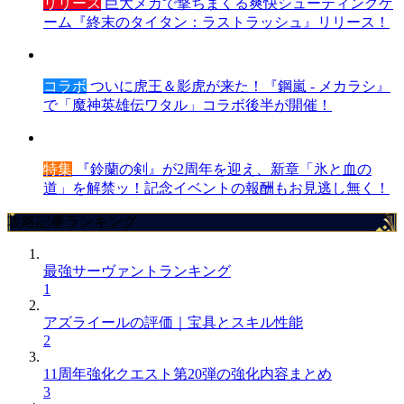
リリース
巨大メカで撃ちまくる爽快シューティングゲ
ーム『終末のタイタン：ラストラッシュ』リリース！
コラボ
ついに虎王＆影虎が来た！『鋼嵐 - メカラシ』
で「魔神英雄伝ワタル」コラボ後半が開催！
特集
『鈴蘭の剣』が2周年を迎え、新章「氷と血の
道」を解禁ッ！記念イベントの報酬もお見逃し無く！
攻略記事ランキング
最強サーヴァントランキング
1
アズライールの評価｜宝具とスキル性能
2
11周年強化クエスト第20弾の強化内容まとめ
3