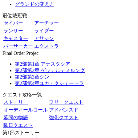
グランドの変え方
冠位戴冠戦
セイバー
アーチャー
ランサー
ライダー
キャスター
アサシン
バーサーカー
エクストラ
Final Order Projec
第2部第1章 アナスタシア
第2部第2章 ゲッテルデメルング
第2部第3章シン
第2部第4章ユガ・クシェートラ
クエスト攻略一覧
ストーリー
フリークエスト
オーディールコール
アドバンスド
幕間の物語
強化クエスト
曜日クエスト
第1部ストーリー