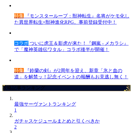
特集
『モンスターループ：獣神転生』名将がケモ化し
た異世界転生×獣神進化RPG。事前登録受付中！
コラボ
ついに虎王＆影虎が来た！『鋼嵐 - メカラシ』
で「魔神英雄伝ワタル」コラボ後半が開催！
特集
『鈴蘭の剣』が2周年を迎え、新章「氷と血の
道」を解禁ッ！記念イベントの報酬もお見逃し無く！
攻略記事ランキング
最強サーヴァントランキング
1
ガチャスケジュールまとめと引くべきか
2