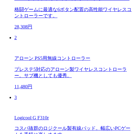
格闘ゲームに最適な6ボタン配置の高性能ワイヤレスコ
ントローラーです。
28,308円
2
アローン PS5用無線コントローラー
プレステ5対応のアローン製ワイヤレスコントローラ
ー。サブ機としても優秀。
11,480円
3
Logicool G F310r
コスパ抜群のロジクール製有線パッド。幅広いPCゲー