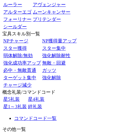
ルーラー
アヴェンジャー
アルターエゴ
ムーンキャンサー
フォーリナー
プリテンダー
シールダー
宝具スキル別一覧
NPチャージ
NP獲得量アップ
スター獲得
スター集中
弱体解除/無効
強化解除耐性
強化成功率アップ
無敵・回避
必中・無敵貫通
ガッツ
ターゲット集中
強化解除
チャージ減少
概念礼装/コマンドコード
星5礼装
星4礼装
星1～3礼装
絆礼装
コマンドコード一覧
その他一覧