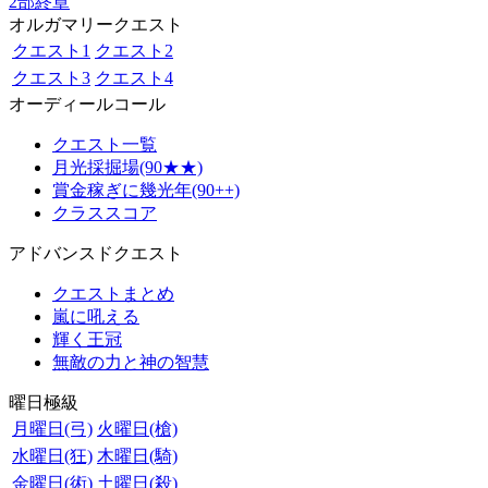
2部終章
オルガマリークエスト
クエスト1
クエスト2
クエスト3
クエスト4
オーディールコール
クエスト一覧
月光採掘場(90★★)
賞金稼ぎに幾光年(90++)
クラススコア
アドバンスドクエスト
クエストまとめ
嵐に吼える
輝く王冠
無敵の力と神の智慧
曜日極級
月曜日(弓)
火曜日(槍)
水曜日(狂)
木曜日(騎)
金曜日(術)
土曜日(殺)