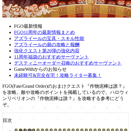
FGO最新情報
FGO11周年の最新情報まとめ
アズライールの宝具・スキル性能
アズライールの廟の攻略と報酬
強化クエスト第20弾の強化内容
11周年福袋のおすすめサーヴァント
デスティニーオーダー召喚のおすすめサーヴァント
GameWithからのお知らせ
未経験可&完全在宅！攻略ライター募集！
FGO(Fate/Grand Order)のおまけクエスト『作物泥棒は誰？』
を攻略。敵や攻略のポイントを掲載しているので、ハロウィ
ンリベリオンの『作物泥棒は誰？』を攻略する参考にどう
ぞ。
目次