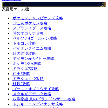
攻略取扱いゲーム
家庭用ゲーム機
ポケモンチャンピオンズ攻略
ぽこあポケモン攻略
スプラレイダース攻略
時のオカリナ攻略
ペルソナ4ゴールデン攻略
トモコレ攻略
バイオレクイエム攻略
紅の砂漠攻略
デイモン&ベイビー攻略
ポケモンZA攻略
ドラクエ7攻略
仁王3攻略
ドラクエ1・2攻略
桃鉄2攻略
ゴーストオブヨウテイ攻略
メタルギアデルタ攻略
牧場物語 風のグランドバザール攻略
ドンキーコングバナンザ攻略