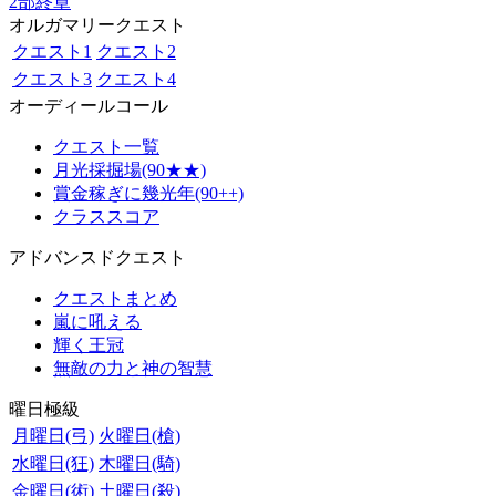
2部終章
オルガマリークエスト
クエスト1
クエスト2
クエスト3
クエスト4
オーディールコール
クエスト一覧
月光採掘場(90★★)
賞金稼ぎに幾光年(90++)
クラススコア
アドバンスドクエスト
クエストまとめ
嵐に吼える
輝く王冠
無敵の力と神の智慧
曜日極級
月曜日(弓)
火曜日(槍)
水曜日(狂)
木曜日(騎)
金曜日(術)
土曜日(殺)