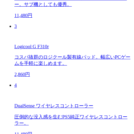
ー。サブ機としても優秀。
11,480円
3
Logicool G F310r
コスパ抜群のロジクール製有線パッド。幅広いPCゲー
ムを手軽に楽しめます。
2,860円
4
DualSense ワイヤレスコントローラー
圧倒的な没入感を生むPS5純正ワイヤレスコントロー
ラー。