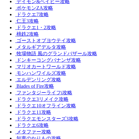
デイモン&ベイビー攻略
ポケモンZA攻略
ドラクエ7攻略
仁王3攻略
ドラクエ1・2攻略
桃鉄2攻略
ゴーストオブヨウテイ攻略
メタルギアデルタ攻略
牧場物語 風のグランドバザール攻略
ドンキーコングバナンザ攻略
マリオカートワールド攻略
モンハンワイルズ攻略
エルデンリング攻略
Blades of Fire攻略
ファンタジーライフi攻略
ドラクエ3リメイク攻略
ドラクエ10オフライン攻略
ドラクエ11攻略
ドラクエモンスターズ3攻略
ドラクエ6攻略
メタファー攻略
知恵のかりもの攻略