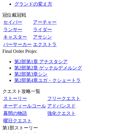
グランドの変え方
冠位戴冠戦
セイバー
アーチャー
ランサー
ライダー
キャスター
アサシン
バーサーカー
エクストラ
Final Order Projec
第2部第1章 アナスタシア
第2部第2章 ゲッテルデメルング
第2部第3章シン
第2部第4章ユガ・クシェートラ
クエスト攻略一覧
ストーリー
フリークエスト
オーディールコール
アドバンスド
幕間の物語
強化クエスト
曜日クエスト
第1部ストーリー