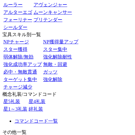
ルーラー
アヴェンジャー
アルターエゴ
ムーンキャンサー
フォーリナー
プリテンダー
シールダー
宝具スキル別一覧
NPチャージ
NP獲得量アップ
スター獲得
スター集中
弱体解除/無効
強化解除耐性
強化成功率アップ
無敵・回避
必中・無敵貫通
ガッツ
ターゲット集中
強化解除
チャージ減少
概念礼装/コマンドコード
星5礼装
星4礼装
星1～3礼装
絆礼装
コマンドコード一覧
その他一覧