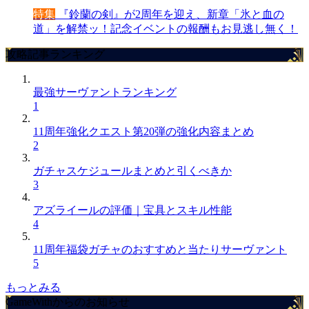
特集
『鈴蘭の剣』が2周年を迎え、新章「氷と血の
道」を解禁ッ！記念イベントの報酬もお見逃し無く！
攻略記事ランキング
最強サーヴァントランキング
1
11周年強化クエスト第20弾の強化内容まとめ
2
ガチャスケジュールまとめと引くべきか
3
アズライールの評価｜宝具とスキル性能
4
11周年福袋ガチャのおすすめと当たりサーヴァント
5
もっとみる
GameWithからのお知らせ