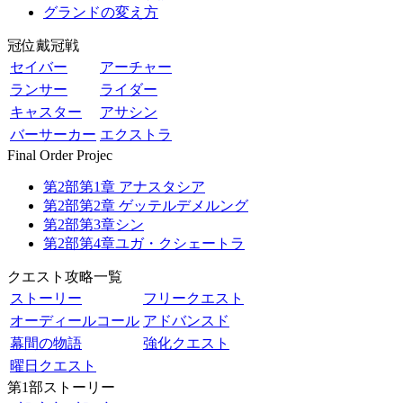
グランドの変え方
冠位戴冠戦
セイバー
アーチャー
ランサー
ライダー
キャスター
アサシン
バーサーカー
エクストラ
Final Order Projec
第2部第1章 アナスタシア
第2部第2章 ゲッテルデメルング
第2部第3章シン
第2部第4章ユガ・クシェートラ
クエスト攻略一覧
ストーリー
フリークエスト
オーディールコール
アドバンスド
幕間の物語
強化クエスト
曜日クエスト
第1部ストーリー