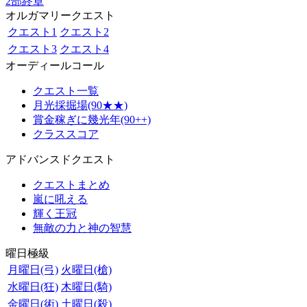
2部終章
オルガマリークエスト
クエスト1
クエスト2
クエスト3
クエスト4
オーディールコール
クエスト一覧
月光採掘場(90★★)
賞金稼ぎに幾光年(90++)
クラススコア
アドバンスドクエスト
クエストまとめ
嵐に吼える
輝く王冠
無敵の力と神の智慧
曜日極級
月曜日(弓)
火曜日(槍)
水曜日(狂)
木曜日(騎)
金曜日(術)
土曜日(殺)