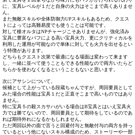
に、宝具レベルが１だと自身の火力はそこまで高くありませ
ん。
また無敵スキルや全体防御力UPスキルもあるため、クエス
トによっては高難易度でも使うことは可能です。
対して槍オルタはNPチャージこそありませんが、強化済み
宝具に豊富なバフによる高い宝具火力、更にクリティカルを
利用した運用が可能なので単体に対しても火力を出せるとい
う特徴があります。
どちらもクエスト次第で最適になる場面は変わって来ます
し、一緒に並べて使うこともできる性能なので両方いたらど
ちらかを使わなくなるということもないと思います。
次にアサシンについて。
候補として上がっている段蔵ちゃんですが、周回要員として
みた場合の性能は宝具１だと正直そこまで高いものではあり
ません。
特に宝具５の殺スカサハがいる場合はB宝具とはいえ宝具火
力では勝てないので、周回要員として期待をしているのであ
れば期待外れになるかもしれません。
ただ周回以外の面で言うと回避付与と無敵付与の両方を持っ
ているという他にないスキル構成のため、ストーリーや一部