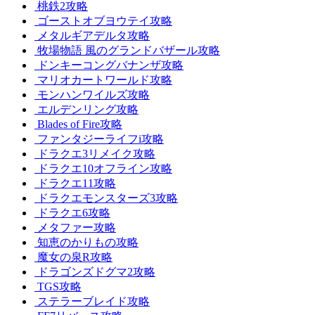
桃鉄2攻略
ゴーストオブヨウテイ攻略
メタルギアデルタ攻略
牧場物語 風のグランドバザール攻略
ドンキーコングバナンザ攻略
マリオカートワールド攻略
モンハンワイルズ攻略
エルデンリング攻略
Blades of Fire攻略
ファンタジーライフi攻略
ドラクエ3リメイク攻略
ドラクエ10オフライン攻略
ドラクエ11攻略
ドラクエモンスターズ3攻略
ドラクエ6攻略
メタファー攻略
知恵のかりもの攻略
魔女の泉R攻略
ドラゴンズドグマ2攻略
TGS攻略
ステラーブレイド攻略