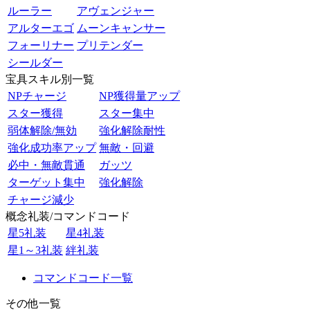
ルーラー
アヴェンジャー
アルターエゴ
ムーンキャンサー
フォーリナー
プリテンダー
シールダー
宝具スキル別一覧
NPチャージ
NP獲得量アップ
スター獲得
スター集中
弱体解除/無効
強化解除耐性
強化成功率アップ
無敵・回避
必中・無敵貫通
ガッツ
ターゲット集中
強化解除
チャージ減少
概念礼装/コマンドコード
星5礼装
星4礼装
星1～3礼装
絆礼装
コマンドコード一覧
その他一覧