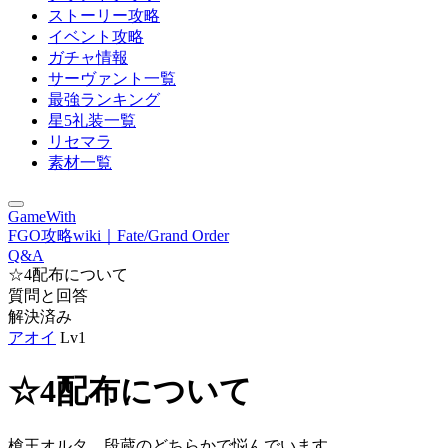
ストーリー攻略
イベント攻略
ガチャ情報
サーヴァント一覧
最強ランキング
星5礼装一覧
リセマラ
素材一覧
GameWith
FGO攻略wiki｜Fate/Grand Order
Q&A
☆4配布について
質問と回答
解決済み
アオイ
Lv1
☆4配布について
槍王オルタ、段蔵のどちらかで悩んでいます。