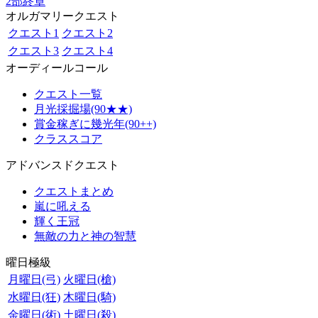
2部終章
オルガマリークエスト
クエスト1
クエスト2
クエスト3
クエスト4
オーディールコール
クエスト一覧
月光採掘場(90★★)
賞金稼ぎに幾光年(90++)
クラススコア
アドバンスドクエスト
クエストまとめ
嵐に吼える
輝く王冠
無敵の力と神の智慧
曜日極級
月曜日(弓)
火曜日(槍)
水曜日(狂)
木曜日(騎)
金曜日(術)
土曜日(殺)