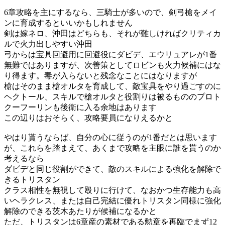
6章攻略を主にするなら、三騎士が多いので、剣弓槍をメイ
ンに育成するといいかもしれません
剣は嫁ネロ、沖田はどちらも、それが難しければクリティカ
ルで火力出しやすい沖田
弓からは宝具回避用に回避役にダビデ、エウリュアレが1番
無難ではありますが、次善策としてロビンも火力候補にはな
り得ます。毒が入らないと残念なことにはなりますが
槍はそのまま槍オルタを育成して、敵宝具をやり過ごすのに
ヘクトール、スキルで槍オルタと役割りは被るもののプロト
クーフーリンも後衛に入る余地はあります
この辺りはおそらく、攻略要員になりえるかと
やはり貰うならば、自分の心に従うのが1番だとは思います
が、これらを踏まえて、あくまで攻略を主眼に誰を貰うのか
考えるなら
ダビデと同じ役割ができて、敵のスキルによる強化を解除で
きるトリスタン
クラス相性を無視して殴りに行けて、なおかつ生存能力も高
いヘラクレス、または自己完結に優れトリスタン同様に強化
解除のできる茨木あたりが候補になるかと
ただ、トリスタンは6章産の素材である勲章を再臨でまず12