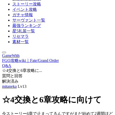
ストーリー攻略
イベント攻略
ガチャ情報
サーヴァント一覧
最強ランキング
星5礼装一覧
リセマラ
素材一覧
GameWith
FGO攻略wiki｜Fate/Grand Order
Q&A
☆4交換と6章攻略に...
質問と回答
解決済み
mitaneka
Lv13
☆4交換と6章攻略に向けて
今ストーリー6章で止まってるんですがまだ始めて2週間ほど