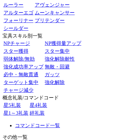
ルーラー
アヴェンジャー
アルターエゴ
ムーンキャンサー
フォーリナー
プリテンダー
シールダー
宝具スキル別一覧
NPチャージ
NP獲得量アップ
スター獲得
スター集中
弱体解除/無効
強化解除耐性
強化成功率アップ
無敵・回避
必中・無敵貫通
ガッツ
ターゲット集中
強化解除
チャージ減少
概念礼装/コマンドコード
星5礼装
星4礼装
星1～3礼装
絆礼装
コマンドコード一覧
その他一覧