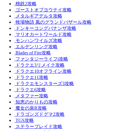
桃鉄2攻略
ゴーストオブヨウテイ攻略
メタルギアデルタ攻略
牧場物語 風のグランドバザール攻略
ドンキーコングバナンザ攻略
マリオカートワールド攻略
モンハンワイルズ攻略
エルデンリング攻略
Blades of Fire攻略
ファンタジーライフi攻略
ドラクエ3リメイク攻略
ドラクエ10オフライン攻略
ドラクエ11攻略
ドラクエモンスターズ3攻略
ドラクエ6攻略
メタファー攻略
知恵のかりもの攻略
魔女の泉R攻略
ドラゴンズドグマ2攻略
TGS攻略
ステラーブレイド攻略