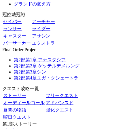
グランドの変え方
冠位戴冠戦
セイバー
アーチャー
ランサー
ライダー
キャスター
アサシン
バーサーカー
エクストラ
Final Order Projec
第2部第1章 アナスタシア
第2部第2章 ゲッテルデメルング
第2部第3章シン
第2部第4章ユガ・クシェートラ
クエスト攻略一覧
ストーリー
フリークエスト
オーディールコール
アドバンスド
幕間の物語
強化クエスト
曜日クエスト
第1部ストーリー