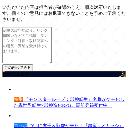
いただいた内容は担当者が確認のうえ、順次対応いたしま
す。個々のご意見にはお返事できないことを予めご了承くだ
さいませ。
ゲームを探す
特集
『モンスターループ：獣神転生』名将がケモ化し
た異世界転生×獣神進化RPG。事前登録受付中！
コラボ
ついに虎王＆影虎が来た！『鋼嵐 - メカラシ』