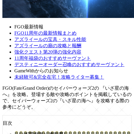
FGO最新情報
FGO11周年の最新情報まとめ
アズライールの宝具・スキル性能
アズライールの廟の攻略と報酬
強化クエスト第20弾の強化内容
11周年福袋のおすすめサーヴァント
デスティニーオーダー召喚のおすすめサーヴァント
GameWithからのお知らせ
未経験可&完全在宅！攻略ライター募集！
FGO(Fate/Grand Order)のセイバーウォーズ2の 『いざ星の海
へ』を攻略。登場する敵や攻略のポイントを掲載しているの
で、セイバーウォーズ2の『いざ星の海へ』を攻略する際の
参考にどうぞ。
目次