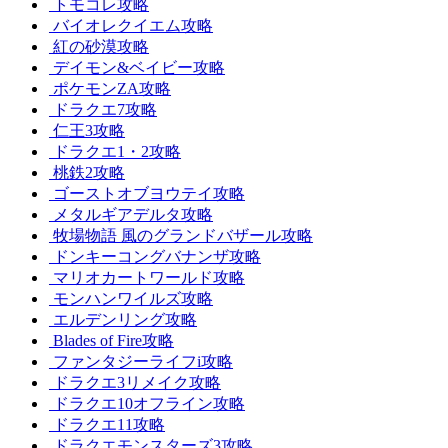
トモコレ攻略
バイオレクイエム攻略
紅の砂漠攻略
デイモン&ベイビー攻略
ポケモンZA攻略
ドラクエ7攻略
仁王3攻略
ドラクエ1・2攻略
桃鉄2攻略
ゴーストオブヨウテイ攻略
メタルギアデルタ攻略
牧場物語 風のグランドバザール攻略
ドンキーコングバナンザ攻略
マリオカートワールド攻略
モンハンワイルズ攻略
エルデンリング攻略
Blades of Fire攻略
ファンタジーライフi攻略
ドラクエ3リメイク攻略
ドラクエ10オフライン攻略
ドラクエ11攻略
ドラクエモンスターズ3攻略