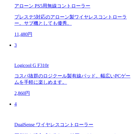
アローン PS5用無線コントローラー
プレステ5対応のアローン製ワイヤレスコントローラ
ー。サブ機としても優秀。
11,480円
3
Logicool G F310r
コスパ抜群のロジクール製有線パッド。幅広いPCゲー
ムを手軽に楽しめます。
2,860円
4
DualSense ワイヤレスコントローラー