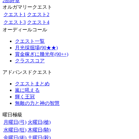
2部終章
オルガマリークエスト
クエスト1
クエスト2
クエスト3
クエスト4
オーディールコール
クエスト一覧
月光採掘場(90★★)
賞金稼ぎに幾光年(90++)
クラススコア
アドバンスドクエスト
クエストまとめ
嵐に吼える
輝く王冠
無敵の力と神の智慧
曜日極級
月曜日(弓)
火曜日(槍)
水曜日(狂)
木曜日(騎)
金曜日(術)
土曜日(殺)