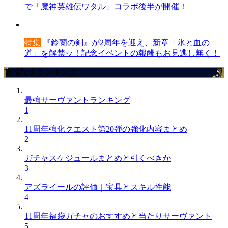
で「魔神英雄伝ワタル」コラボ後半が開催！
特集
『鈴蘭の剣』が2周年を迎え、新章「氷と血の
道」を解禁ッ！記念イベントの報酬もお見逃し無く！
攻略記事ランキング
最強サーヴァントランキング
1
11周年強化クエスト第20弾の強化内容まとめ
2
ガチャスケジュールまとめと引くべきか
3
アズライールの評価｜宝具とスキル性能
4
11周年福袋ガチャのおすすめと当たりサーヴァント
5