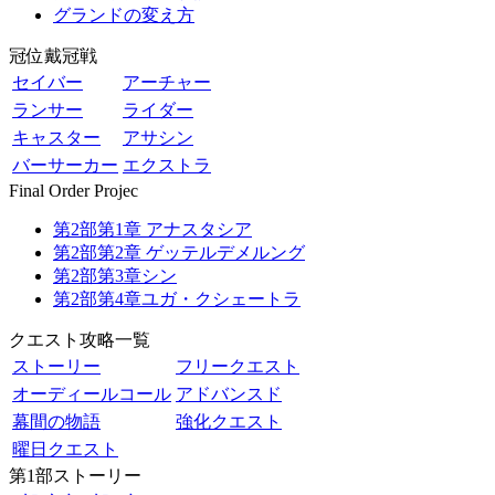
グランドの変え方
冠位戴冠戦
セイバー
アーチャー
ランサー
ライダー
キャスター
アサシン
バーサーカー
エクストラ
Final Order Projec
第2部第1章 アナスタシア
第2部第2章 ゲッテルデメルング
第2部第3章シン
第2部第4章ユガ・クシェートラ
クエスト攻略一覧
ストーリー
フリークエスト
オーディールコール
アドバンスド
幕間の物語
強化クエスト
曜日クエスト
第1部ストーリー