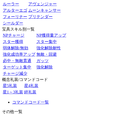
ルーラー
アヴェンジャー
アルターエゴ
ムーンキャンサー
フォーリナー
プリテンダー
シールダー
宝具スキル別一覧
NPチャージ
NP獲得量アップ
スター獲得
スター集中
弱体解除/無効
強化解除耐性
強化成功率アップ
無敵・回避
必中・無敵貫通
ガッツ
ターゲット集中
強化解除
チャージ減少
概念礼装/コマンドコード
星5礼装
星4礼装
星1～3礼装
絆礼装
コマンドコード一覧
その他一覧