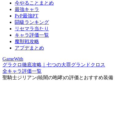
今やることまとめ
最強キャラ
PvP最強PT
闘級ランキング
リセマラ当たり
キャラ評価一覧
魔獣戦攻略
アプデまとめ
GameWith
グラクロ徹底攻略｜七つの大罪グランドクロス
全キャラ評価一覧
聖騎士ジリアン(暁闇の咆哮)の評価とおすすめ装備