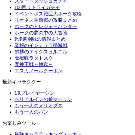
スタートダッシュガチャ
100回リトライガチャ
イベントボス戦巨大ホーク攻略
リオネス防衛戦の攻略まとめ
ホークのトレジャーハンター
ホークの夢の中の大冒険
PvP選別戦の情報まとめ
業報のインデュラ殲滅戦
超越のエイクスュルニル
魔獣戦ラタトスク
魔神王戦～煉獄～
エスカノールクーポン
最新キャラクター
LRプレイヤーシン
ベリアルインの娘マーリン
もう一人のメリオダス
もう一人のバン
お楽しみツール
最強キャラランキングメーカー