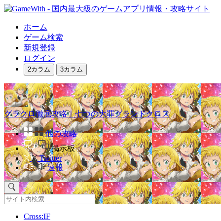
ホーム
ゲーム検索
新規登録
ログイン
2カラム
3カラム
グラクロ徹底攻略｜七つの大罪グランドクロス
他の攻略
掲示板
Twitter
速報
Cross:IF