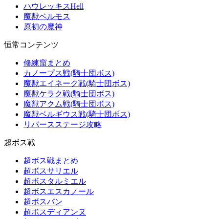
ハウレッキスHell
魔獣ベルモス
原初の魔神
恒常コンテンツ
修練窟まとめ
カノープス戦(騎士団ボス)
魔獣エイネーク戦(騎士団ボス)
魔獣ケラク戦(騎士団ボス)
魔獣アクム戦(騎士団ボス)
魔獣ベルギウス戦(騎士団ボス)
リバースステージ攻略
超ボス戦
超ボス戦まとめ
超ボスサリエル
超ボスタルミエル
超ボスエスカノール
超ボスバン
超ボスディアンヌ