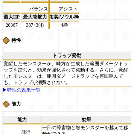
バランス
アシスト
最大HP
最大攻撃力
初期ソウル枠
28367
387×3(4)
4枠
特性
トラップ発動
覚醒したモンスターが、味方が生成した範囲ダメージトラ
ップを踏むと、効果が強化されて発動する。さらに、覚醒
したモンスターは、範囲ダメージトラップを何回踏んで
も、トラップが消費されない。
▶特性の効果一覧
能力
能力
効果
一部の障害物と敵モンスターを越えて移
飛行
動ができる。