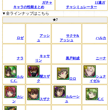
ガチャ
11連ガ
キャラの性能まとめ
チャシミュレーター
▼全ラインナップはこちら
★7
アッシ
サクヤ&
ロゼ
ハルカ
ュ
アッシュ
キャサ
ナラ
黒戸剣成
ニーナ
リン
闇スザ
シュナ
ルル
ロロ
C.C.
ク
イゼル
ルルーシ
カレ
C.C
スザク
ュ
ン