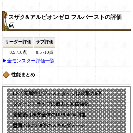
スザク&アルビオンゼロ フルバーストの評価
点
リーダー評価
サブ評価
8.5
/
10点
8.5
/
10点
▶全モンスター評価一覧
性能まとめ
LSで闇属性とアシストタイプは攻撃力6倍
ダメージトラップの威力を30倍強化
覚醒後は味方全体のHPを40％回復
盤面Z時に250倍のスキルダメージ