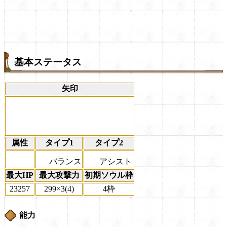
基本ステータス
矢印
属性
タイプ1
タイプ2
バランス
アシスト
最大HP
最大攻撃力
初期ソウル枠
23257
299×3(4)
4枠
能力