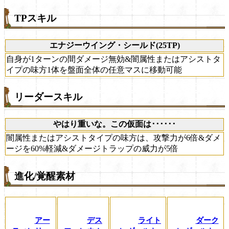
TPスキル
エナジーウイング・シールド(25TP)
自身が1ターンの間ダメージ無効&闇属性またはアシストタ
イプの味方1体を盤面全体の任意マスに移動可能
リーダースキル
やはり重いな。この仮面は･･････
闇属性またはアシストタイプの味方は、攻撃力が6倍&ダメ
ージを60%軽減&ダメージトラップの威力が5倍
進化/覚醒素材
アー
デス
ライト
ダーク