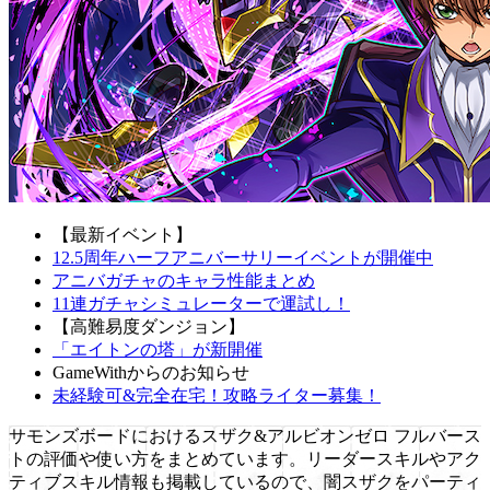
【最新イベント】
12.5周年ハーフアニバーサリーイベントが開催中
アニバガチャのキャラ性能まとめ
11連ガチャシミュレーターで運試し！
【高難易度ダンジョン】
「エイトンの塔」が新開催
GameWithからのお知らせ
未経験可&完全在宅！攻略ライター募集！
サモンズボードにおけるスザク&アルビオンゼロ フルバース
トの評価や使い方をまとめています。リーダースキルやアク
ティブスキル情報も掲載しているので、闇スザクをパーティ