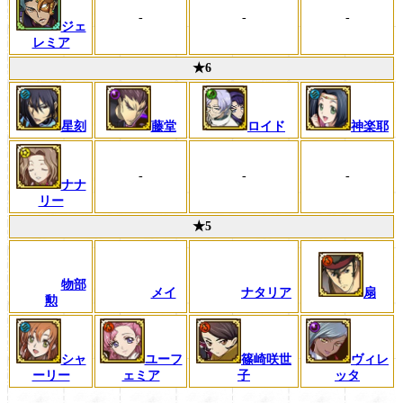
-
-
-
ジェ
レミア
★6
星刻
藤堂
神楽耶
ロイド
-
-
-
ナナ
リー
★5
物部
メイ
ナタリア
扇
勲
シャ
篠崎咲世
ヴィレ
ユーフ
ーリー
子
ッタ
ェミア