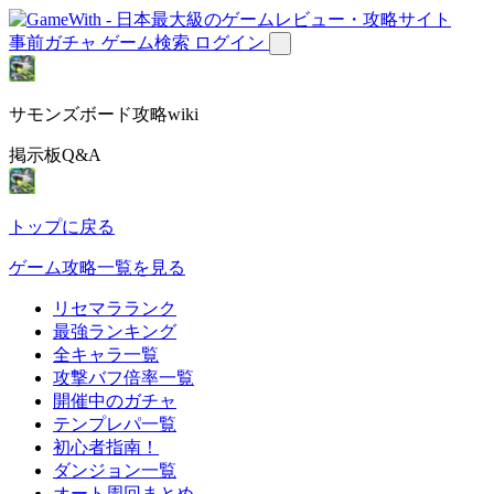
事前ガチャ
ゲーム検索
ログイン
サモンズボード攻略wiki
掲示板Q&A
トップに戻る
ゲーム攻略一覧を見る
リセマラランク
最強ランキング
全キャラ一覧
攻撃バフ倍率一覧
開催中のガチャ
テンプレパ一覧
初心者指南！
ダンジョン一覧
オート周回まとめ