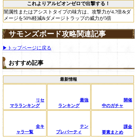
これよりアルビオンゼロで出撃する！
闇属性またはアシストタイプの味方は、攻撃力が4.7倍&ダ
メージを50%軽減&ダメージトラップの威力が5倍
サモンズボード攻略関連記事
▶トップページに戻る
おすすめ記事
最新情報
リセ
最強
開催
マラランキング
ランキング
中のガチャ
全キ
テン
課金
ャラ一覧
プレパーティ
要素まとめ