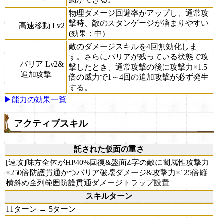
物理ダメージ回避率がアップし、通常攻
撃時、敵のスタンゲージが溜まりやすい
高速移動 Lv2
(効果：中)
敵のダメージスキルを4回無効化しま
す。さらにバリアが残っている状態で攻
バリア Lv2&
撃したとき、通常攻撃の後に攻撃力×1.5
追加攻撃
倍の威力で1～4回の追加攻撃が必ず発生
する。
▶能力の効果一覧
アクティブスキル
託された仮面の重さ
[速攻]味方全体がHP40%回復&盤面Z字の敵に闇属性攻撃力
×250倍防護貫通かつバリア破壊ダメージ&攻撃力×125倍縦
横斜め全列範囲防護貫通ダメージトラップ設置
スキルターン
11ターン → 5ターン