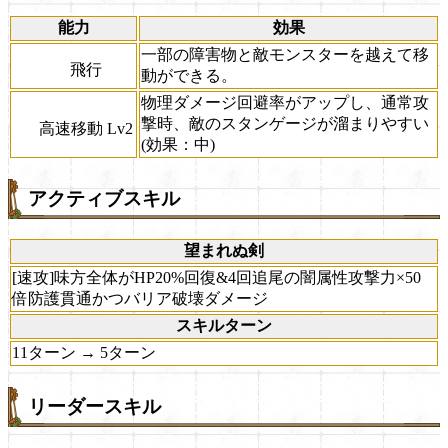
能力
効果
一部の障害物と敵モンスターを越えて移
飛行
動ができる。
物理ダメージ回避率がアップし、通常攻
撃時、敵のスタンゲージが溜まりやすい
高速移動 Lv2
(効果：中)
アクティブスキル
望まれぬ剣
[速攻]味方全体がHP20%回復&4回追尾の闇属性攻撃力×50
倍防護貫通かつバリア破壊ダメージ
スキルターン
11ターン → 5ターン
リーダースキル