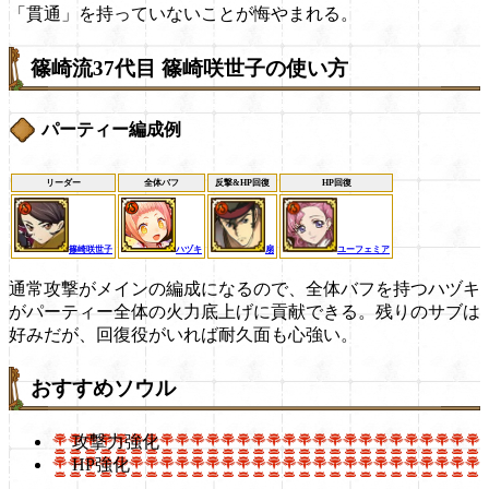
「貫通」を持っていないことが悔やまれる。
篠崎流37代目 篠崎咲世子の使い方
パーティー編成例
リーダー
全体バフ
反撃&HP回復
HP回復
篠崎咲世子
ハヅキ
扇
ユーフェミア
通常攻撃がメインの編成になるので、全体バフを持つハヅキ
がパーティー全体の火力底上げに貢献できる。残りのサブは
好みだが、回復役がいれば耐久面も心強い。
おすすめソウル
攻撃力強化
HP強化