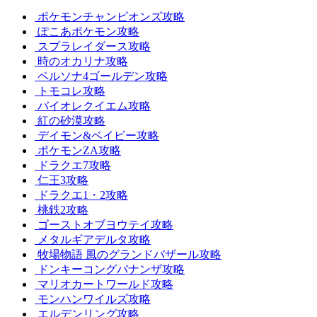
ポケモンチャンピオンズ攻略
ぽこあポケモン攻略
スプラレイダース攻略
時のオカリナ攻略
ペルソナ4ゴールデン攻略
トモコレ攻略
バイオレクイエム攻略
紅の砂漠攻略
デイモン&ベイビー攻略
ポケモンZA攻略
ドラクエ7攻略
仁王3攻略
ドラクエ1・2攻略
桃鉄2攻略
ゴーストオブヨウテイ攻略
メタルギアデルタ攻略
牧場物語 風のグランドバザール攻略
ドンキーコングバナンザ攻略
マリオカートワールド攻略
モンハンワイルズ攻略
エルデンリング攻略