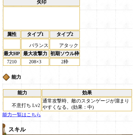
矢印
属性
タイプ1
タイプ2
バランス
アタック
最大HP
最大攻撃力
初期ソウル枠
7210
208×3
2枠
能力
能力
効果
通常攻撃時、敵のスタンゲージが溜まり
不意打ち Lv2
やすくなる。(効果：中)
能力一覧はこちら
スキル