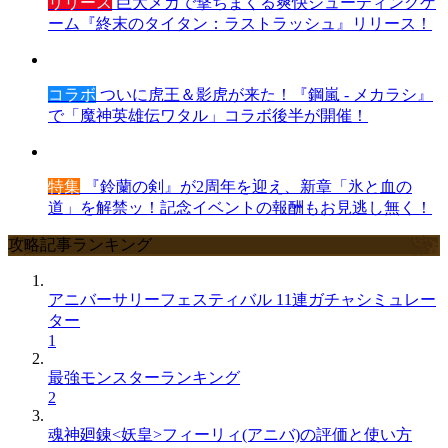
リリース
巨大メカで撃ちまくる爽快シューティングゲ
ーム『終末のタイタン：ラストラッシュ』リリース！
コラボ
ついに虎王＆影虎が来た！『鋼嵐 - メカラシ』
で「魔神英雄伝ワタル」コラボ後半が開催！
特集
『鈴蘭の剣』が2周年を迎え、新章「氷と血の
道」を解禁ッ！記念イベントの報酬もお見逃し無く！
攻略記事ランキング
アニバーサリーフェスティバル 11連ガチャシミュレー
ター
1
最強モンスターランキング
2
魂神廻錬<妖皇>フィーリィ(アニバ)の評価と使い方