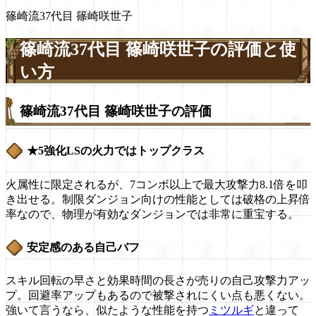
篠崎流37代目 篠崎咲世子
篠崎流37代目 篠崎咲世子の評価と使
い方
篠崎流37代目 篠崎咲世子の評価
★5強化LSの火力ではトップクラス
火属性に限定されるが、7コンボ以上で最大攻撃力8.1倍を叩
き出せる。制限ダンジョン向けの性能としては破格の上昇倍
率なので、物理が有効なダンジョンでは非常に重宝する。
安定感のある自己バフ
スキル回転の早さと効果時間の長さが売りの自己攻撃力アッ
プ。回避率アップもあるので被撃されにくい点も悪くない。
強いて言うなら、似たような性能を持つ
ミツルギ
と違って