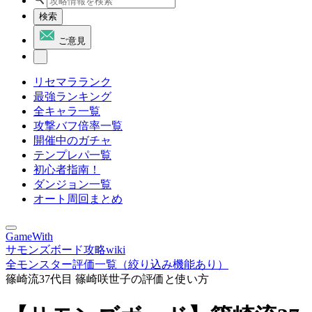
検索
ご意見
リセマラランク
最強ランキング
全キャラ一覧
攻撃バフ倍率一覧
開催中のガチャ
テンプレパ一覧
初心者指南！
ダンジョン一覧
オート周回まとめ
GameWith
サモンズボード攻略wiki
全モンスター評価一覧（絞り込み機能あり）
篠崎流37代目 篠崎咲世子の評価と使い方