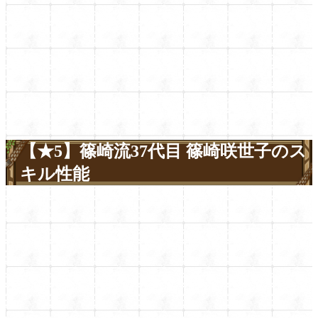
【★5】篠崎流37代目 篠崎咲世子のス
キル性能