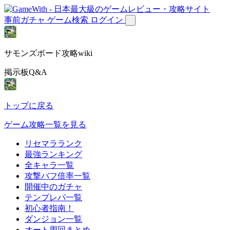
事前ガチャ
ゲーム検索
ログイン
サモンズボード攻略wiki
掲示板Q&A
トップに戻る
ゲーム攻略一覧を見る
リセマラランク
最強ランキング
全キャラ一覧
攻撃バフ倍率一覧
開催中のガチャ
テンプレパ一覧
初心者指南！
ダンジョン一覧
オート周回まとめ