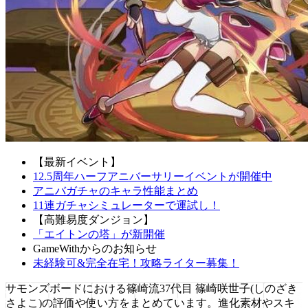
【最新イベント】
12.5周年ハーフアニバーサリーイベントが開催中
アニバガチャのキャラ性能まとめ
11連ガチャシミュレーターで運試し！
【高難易度ダンジョン】
「エイトンの塔」が新開催
GameWithからのお知らせ
未経験可&完全在宅！攻略ライター募集！
サモンズボードにおける篠崎流37代目 篠崎咲世子(しのざき
さよこ)の評価や使い方をまとめています。進化素材やスキ