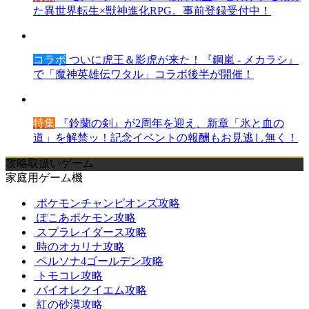
た異世界転生×獣神進化RPG。事前登録受付中！
コラボ
ついに虎王＆影虎が来た！『鋼嵐 - メカラシ』
で「魔神英雄伝ワタル」コラボ後半が開催！
特集
『鈴蘭の剣』が2周年を迎え、新章「氷と血の
道」を解禁ッ！記念イベントの報酬もお見逃し無く！
攻略取扱いゲーム
家庭用ゲーム機
ポケモンチャンピオンズ攻略
ぽこあポケモン攻略
スプラレイダース攻略
時のオカリナ攻略
ペルソナ4ゴールデン攻略
トモコレ攻略
バイオレクイエム攻略
紅の砂漠攻略