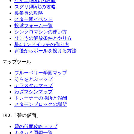
ゼイユ(再戦)の攻略
スグリ(再戦)の攻略
裏番長の攻略
スター団イベント
投球フォーム一覧
シンクロマシンの使い方
ひこうの解放条件とやり方
星4サンドイッチの作り方
背後からボールを投げる方法
マップツール
ブルーベリー学園マップ
そらをとぶマップ
テラスタルマップ
わざマシンマップ
トレーナーの場所と報酬
メタモンブロックの場所
DLC「碧の仮面」
碧の仮面攻略トップ
キタカミ図鑑一覧