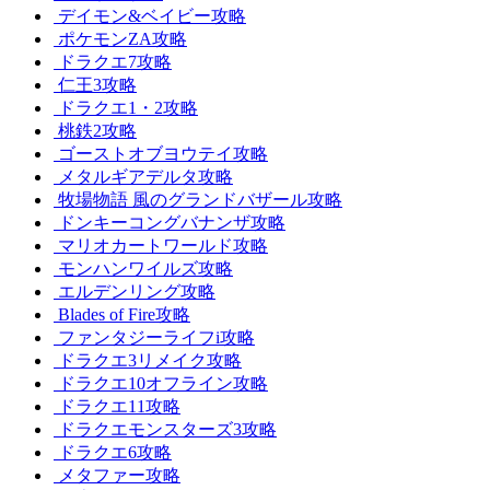
デイモン&ベイビー攻略
ポケモンZA攻略
ドラクエ7攻略
仁王3攻略
ドラクエ1・2攻略
桃鉄2攻略
ゴーストオブヨウテイ攻略
メタルギアデルタ攻略
牧場物語 風のグランドバザール攻略
ドンキーコングバナンザ攻略
マリオカートワールド攻略
モンハンワイルズ攻略
エルデンリング攻略
Blades of Fire攻略
ファンタジーライフi攻略
ドラクエ3リメイク攻略
ドラクエ10オフライン攻略
ドラクエ11攻略
ドラクエモンスターズ3攻略
ドラクエ6攻略
メタファー攻略