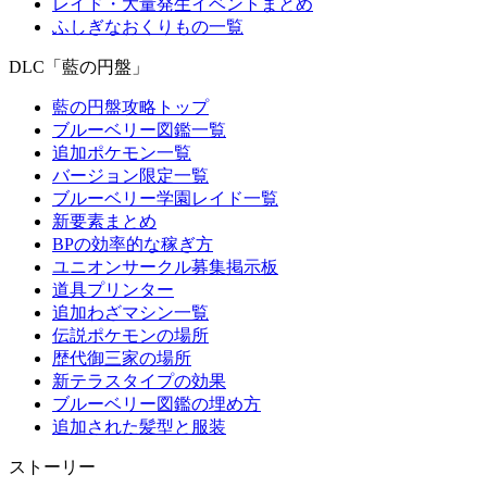
レイド・大量発生イベントまとめ
ふしぎなおくりもの一覧
DLC「藍の円盤」
藍の円盤攻略トップ
ブルーベリー図鑑一覧
追加ポケモン一覧
バージョン限定一覧
ブルーベリー学園レイド一覧
新要素まとめ
BPの効率的な稼ぎ方
ユニオンサークル募集掲示板
道具プリンター
追加わざマシン一覧
伝説ポケモンの場所
歴代御三家の場所
新テラスタイプの効果
ブルーベリー図鑑の埋め方
追加された髪型と服装
ストーリー