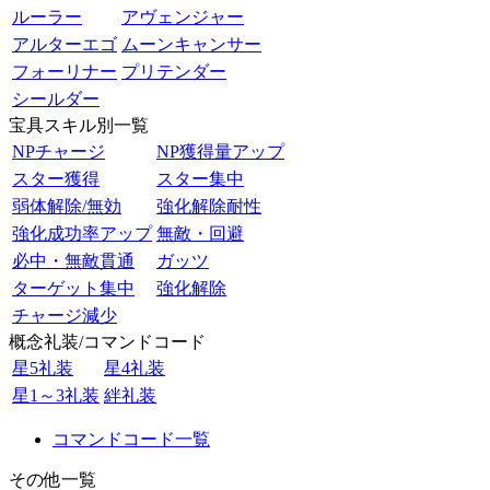
ルーラー
アヴェンジャー
アルターエゴ
ムーンキャンサー
フォーリナー
プリテンダー
シールダー
宝具スキル別一覧
NPチャージ
NP獲得量アップ
スター獲得
スター集中
弱体解除/無効
強化解除耐性
強化成功率アップ
無敵・回避
必中・無敵貫通
ガッツ
ターゲット集中
強化解除
チャージ減少
概念礼装/コマンドコード
星5礼装
星4礼装
星1～3礼装
絆礼装
コマンドコード一覧
その他一覧