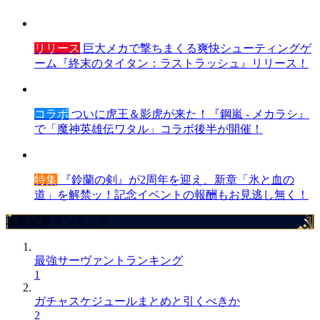
リリース
巨大メカで撃ちまくる爽快シューティングゲ
ーム『終末のタイタン：ラストラッシュ』リリース！
コラボ
ついに虎王＆影虎が来た！『鋼嵐 - メカラシ』
で「魔神英雄伝ワタル」コラボ後半が開催！
特集
『鈴蘭の剣』が2周年を迎え、新章「氷と血の
道」を解禁ッ！記念イベントの報酬もお見逃し無く！
攻略記事ランキング
最強サーヴァントランキング
1
ガチャスケジュールまとめと引くべきか
2