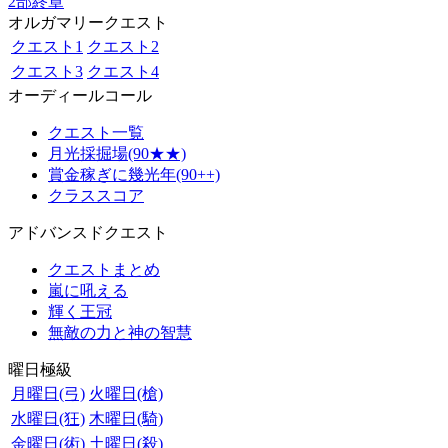
2部終章
オルガマリークエスト
クエスト1
クエスト2
クエスト3
クエスト4
オーディールコール
クエスト一覧
月光採掘場(90★★)
賞金稼ぎに幾光年(90++)
クラススコア
アドバンスドクエスト
クエストまとめ
嵐に吼える
輝く王冠
無敵の力と神の智慧
曜日極級
月曜日(弓)
火曜日(槍)
水曜日(狂)
木曜日(騎)
金曜日(術)
土曜日(殺)