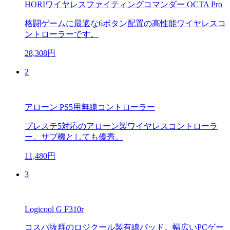
HORIワイヤレスファイティングコマンダー OCTA Pro
格闘ゲームに最適な6ボタン配置の高性能ワイヤレスコ
ントローラーです。
28,308円
2
アローン PS5用無線コントローラー
プレステ5対応のアローン製ワイヤレスコントローラ
ー。サブ機としても優秀。
11,480円
3
Logicool G F310r
コスパ抜群のロジクール製有線パッド。幅広いPCゲー