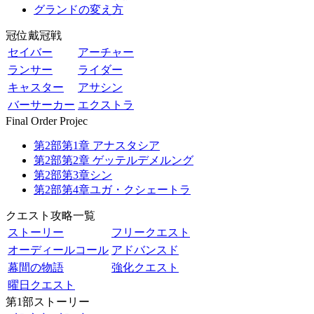
グランドの変え方
冠位戴冠戦
セイバー
アーチャー
ランサー
ライダー
キャスター
アサシン
バーサーカー
エクストラ
Final Order Projec
第2部第1章 アナスタシア
第2部第2章 ゲッテルデメルング
第2部第3章シン
第2部第4章ユガ・クシェートラ
クエスト攻略一覧
ストーリー
フリークエスト
オーディールコール
アドバンスド
幕間の物語
強化クエスト
曜日クエスト
第1部ストーリー