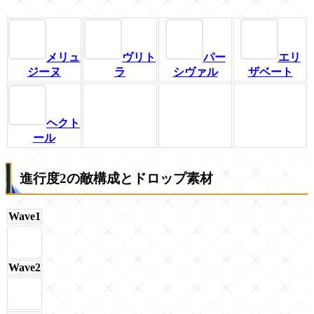
メリュ
ヴリト
パー
エリ
ジーヌ
ラ
シヴァル
ザベート
ヘクト
ール
進行度2の敵構成とドロップ素材
Wave1
Wave2