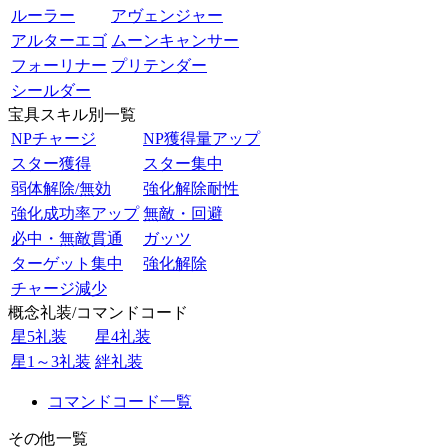
ルーラー
アヴェンジャー
アルターエゴ
ムーンキャンサー
フォーリナー
プリテンダー
シールダー
宝具スキル別一覧
NPチャージ
NP獲得量アップ
スター獲得
スター集中
弱体解除/無効
強化解除耐性
強化成功率アップ
無敵・回避
必中・無敵貫通
ガッツ
ターゲット集中
強化解除
チャージ減少
概念礼装/コマンドコード
星5礼装
星4礼装
星1～3礼装
絆礼装
コマンドコード一覧
その他一覧