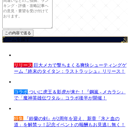
ゲームを探す
リリース
巨大メカで撃ちまくる爽快シューティングゲ
ーム『終末のタイタン：ラストラッシュ』リリース！
コラボ
ついに虎王＆影虎が来た！『鋼嵐 - メカラシ』
で「魔神英雄伝ワタル」コラボ後半が開催！
特集
『鈴蘭の剣』が2周年を迎え、新章「氷と血の
道」を解禁ッ！記念イベントの報酬もお見逃し無く！