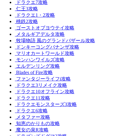
ドラクエ7攻略
仁王3攻略
ドラクエ1・2攻略
桃鉄2攻略
ゴーストオブヨウテイ攻略
メタルギアデルタ攻略
牧場物語 風のグランドバザール攻略
ドンキーコングバナンザ攻略
マリオカートワールド攻略
モンハンワイルズ攻略
エルデンリング攻略
Blades of Fire攻略
ファンタジーライフi攻略
ドラクエ3リメイク攻略
ドラクエ10オフライン攻略
ドラクエ11攻略
ドラクエモンスターズ3攻略
ドラクエ6攻略
メタファー攻略
知恵のかりもの攻略
魔女の泉R攻略