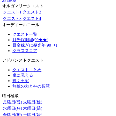
2部終章
オルガマリークエスト
クエスト1
クエスト2
クエスト3
クエスト4
オーディールコール
クエスト一覧
月光採掘場(90★★)
賞金稼ぎに幾光年(90++)
クラススコア
アドバンスドクエスト
クエストまとめ
嵐に吼える
輝く王冠
無敵の力と神の智慧
曜日極級
月曜日(弓)
火曜日(槍)
水曜日(狂)
木曜日(騎)
金曜日(術)
土曜日(殺)