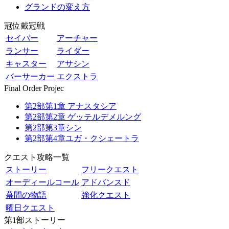
グランドの変え方
冠位戴冠戦
セイバー
アーチャー
ランサー
ライダー
キャスター
アサシン
バーサーカー
エクストラ
Final Order Projec
第2部第1章 アナスタシア
第2部第2章 ゲッテルデメルング
第2部第3章シン
第2部第4章ユガ・クシェートラ
クエスト攻略一覧
ストーリー
フリークエスト
オーディールコール
アドバンスド
幕間の物語
強化クエスト
曜日クエスト
第1部ストーリー