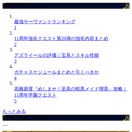
攻略記事ランキング
最強サーヴァントランキング
1
11周年強化クエスト第20弾の強化内容まとめ
2
アズライールの評価｜宝具とスキル性能
3
ガチャスケジュールまとめと引くべきか
4
高難易度『めしませ！至高の暗黒メイド喫茶』攻略｜
11周年学園クエスト
5
もっとみる
GameWithからのお知らせ