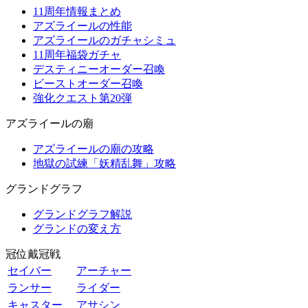
11周年情報まとめ
アズライールの性能
アズライールのガチャシミュ
11周年福袋ガチャ
デスティニーオーダー召喚
ビーストオーダー召喚
強化クエスト第20弾
アズライールの廟
アズライールの廟の攻略
地獄の試練「妖精乱舞」攻略
グランドグラフ
グランドグラフ解説
グランドの変え方
冠位戴冠戦
セイバー
アーチャー
ランサー
ライダー
キャスター
アサシン