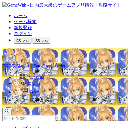
ホーム
ゲーム検索
新規登録
ログイン
2カラム
3カラム
FGO攻略wiki｜Fate/Grand Order
他の攻略
コミュ
Q&A
掲示板