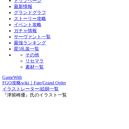
トップページ
最新情報
グランドグラフ
ストーリー攻略
イベント攻略
ガチャ情報
サーヴァント一覧
最強ランキング
星5礼装一覧
その他
リセマラ
素材一覧
GameWith
FGO攻略wiki｜Fate/Grand Order
イラストレーター/絵師一覧
『津留崎優』氏のイラスト一覧