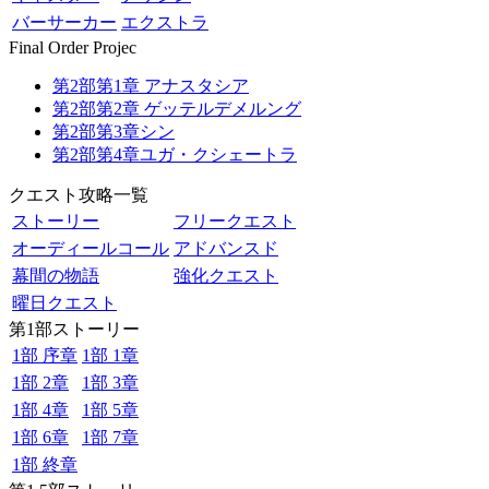
バーサーカー
エクストラ
Final Order Projec
第2部第1章 アナスタシア
第2部第2章 ゲッテルデメルング
第2部第3章シン
第2部第4章ユガ・クシェートラ
クエスト攻略一覧
ストーリー
フリークエスト
オーディールコール
アドバンスド
幕間の物語
強化クエスト
曜日クエスト
第1部ストーリー
1部 序章
1部 1章
1部 2章
1部 3章
1部 4章
1部 5章
1部 6章
1部 7章
1部 終章