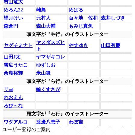
村山竜大
めろん22
雌鳥
めばる
望月けい
元村人
百々地 佐和
森井しづき
森倉円
森山大輔
もみじ真魚
頭文字が『や行』のイラストレーター
ヤスダスズヒ
ヤグチミナト
やすゆき
山田有慶
ト
山田J太
ヤマザキコレ
雪広うたこ
ゆずしお
余湖裕輝
米山舞
頭文字が『ら行』のイラストレーター
リヨ
輪くすさが
れおえん
ろび～な
頭文字が『わ行』のイラストレーター
ワダアルコ
渡邊八恵子
わぽ吉
ユーザー登録のご案内