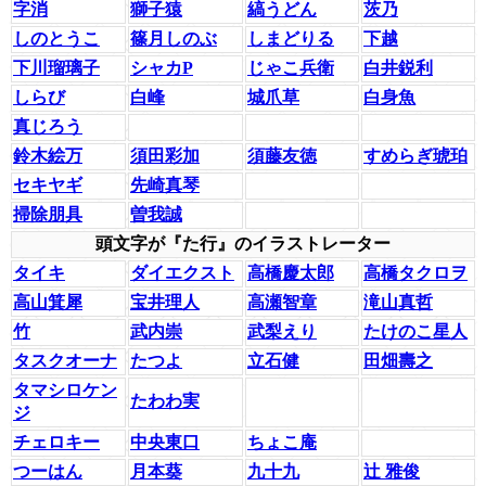
字消
獅子猿
縞うどん
茨乃
しのとうこ
篠月しのぶ
しまどりる
下越
下川瑠璃子
シャカP
じゃこ兵衛
白井鋭利
しらび
白峰
城爪草
白身魚
真じろう
鈴木絵万
須田彩加
須藤友徳
すめらぎ琥珀
セキヤギ
先崎真琴
掃除朋具
曽我誠
頭文字が『た行』のイラストレーター
タイキ
ダイエクスト
高橋慶太郎
高橋タクロヲ
高山箕犀
宝井理人
高瀬智章
滝山真哲
竹
武内崇
武梨えり
たけのこ星人
タスクオーナ
たつよ
立石健
田畑壽之
タマシロケン
たわわ実
ジ
チェロキー
中央東口
ちょこ庵
つーはん
月本葵
九十九
辻 雅俊