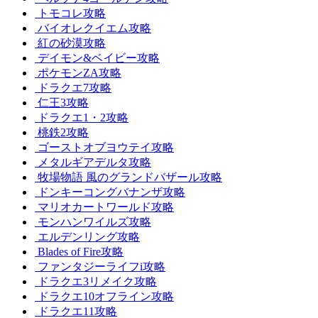
トモコレ攻略
バイオレクイエム攻略
紅の砂漠攻略
デイモン&ベイビー攻略
ポケモンZA攻略
ドラクエ7攻略
仁王3攻略
ドラクエ1・2攻略
桃鉄2攻略
ゴーストオブヨウテイ攻略
メタルギアデルタ攻略
牧場物語 風のグランドバザール攻略
ドンキーコングバナンザ攻略
マリオカートワールド攻略
モンハンワイルズ攻略
エルデンリング攻略
Blades of Fire攻略
ファンタジーライフi攻略
ドラクエ3リメイク攻略
ドラクエ10オフライン攻略
ドラクエ11攻略