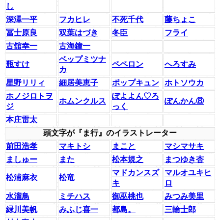
し
深澤一平
フカヒレ
不死千代
藤ちょこ
冨士原良
双葉はづき
冬臣
フライ
古舘幸一
古海鐘一
ベップミツナ
瓶すけ
ペペロン
へろすみ
カ
星野リリィ
細居美恵子
ポップキュン
ホトソウカ
ホノジロトヲ
ぽよよん♡ろ
ホムンクルス
ぽんかん⑧
ジ
っく
本庄雷太
頭文字が『ま行』のイラストレーター
前田浩孝
マキトシ
まこと
マシマサキ
ましゅー
また
松本規之
まつゆき杏
マドカンスズ
マルオユキヒ
松浦麻衣
松竜
キ
ロ
水溜鳥
ミチハス
御巫桃也
みつみ美里
緑川美帆
みふじ喜一
都島。
三輪士郎