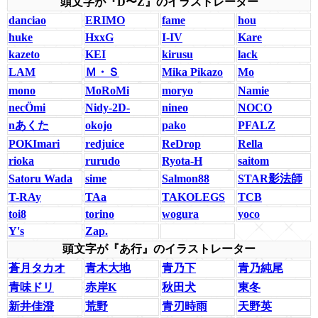
頭文字が『D〜Z』のイラストレーター
danciao
ERIMO
fame
hou
huke
HxxG
I-IV
Kare
kazeto
KEI
kirusu
lack
LAM
Ｍ・Ｓ
Mika Pikazo
Mo
mono
MoRoMi
moryo
Namie
necÖmi
Nidy-2D-
nineo
NOCO
nあくた
okojo
pako
PFALZ
POKImari
redjuice
ReDrop
Rella
rioka
rurudo
Ryota-H
saitom
Satoru Wada
sime
Salmon88
STAR影法師
T-RAy
TAa
TAKOLEGS
TCB
toi8
torino
wogura
yoco
Y's
Zap.
頭文字が『あ行』のイラストレーター
蒼月タカオ
青木大地
青乃下
青乃純尾
青味ドリ
赤岸K
秋田犬
東冬
新井佳澄
荒野
青刃時雨
天野英