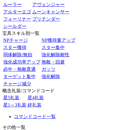
ルーラー
アヴェンジャー
アルターエゴ
ムーンキャンサー
フォーリナー
プリテンダー
シールダー
宝具スキル別一覧
NPチャージ
NP獲得量アップ
スター獲得
スター集中
弱体解除/無効
強化解除耐性
強化成功率アップ
無敵・回避
必中・無敵貫通
ガッツ
ターゲット集中
強化解除
チャージ減少
概念礼装/コマンドコード
星5礼装
星4礼装
星1～3礼装
絆礼装
コマンドコード一覧
その他一覧