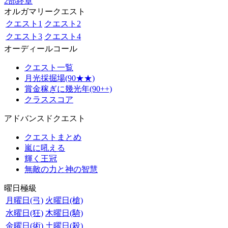
2部終章
オルガマリークエスト
クエスト1
クエスト2
クエスト3
クエスト4
オーディールコール
クエスト一覧
月光採掘場(90★★)
賞金稼ぎに幾光年(90++)
クラススコア
アドバンスドクエスト
クエストまとめ
嵐に吼える
輝く王冠
無敵の力と神の智慧
曜日極級
月曜日(弓)
火曜日(槍)
水曜日(狂)
木曜日(騎)
金曜日(術)
土曜日(殺)