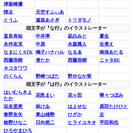
津留崎優
悌太
天空すふぃあ
とうふ
遠坂あさぎ
トリダモノ
頭文字が『な行』のイラストレーター
直良有祐
中井準
凪白みと
夏生
永作友克
中原
永森雅人
生煮え
なまにくATK
鳴子ハナハル
なるゑ
南保あたる
西藤浩樹
煮たか
西藤浩樹
ニャタBE
ネコタワワ
のくらん
野崎つばた
野分なか実
頭文字が『は行』のイラストレーター
はいむらきよ
花邑まい
花ヶ田
華々つぼみ
たか
浜友里恵
林けゐ
はよせな
原田たけひと
春野友矢
東山雄勢
ひざか
左
桧野ひなこ
日向悠二
ヒライユキオ
平田和也
ひろやまひろ