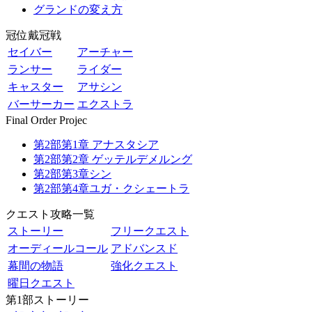
グランドの変え方
冠位戴冠戦
セイバー
アーチャー
ランサー
ライダー
キャスター
アサシン
バーサーカー
エクストラ
Final Order Projec
第2部第1章 アナスタシア
第2部第2章 ゲッテルデメルング
第2部第3章シン
第2部第4章ユガ・クシェートラ
クエスト攻略一覧
ストーリー
フリークエスト
オーディールコール
アドバンスド
幕間の物語
強化クエスト
曜日クエスト
第1部ストーリー