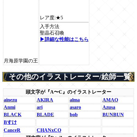
レア度:
★5
入手方法
聖晶石召喚
▶詳細な性能はこちら
月海原学園の王
その他のイラストレーター/絵師一覧
頭文字が『A〜C』のイラストレーター
ainezu
AKIRA
alma
AMAO
Anmi
ari
asaro
Azusa
BLACK
BLADE
bob
BUNBUN
Bすけ
CanceR
CHANxCO