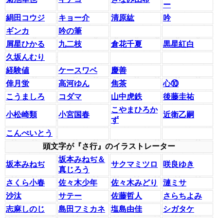
ー
絹田コウジ
キョー介
清原紘
吟
ギンカ
吟の筆
屑星ひかる
九二枝
倉花千夏
黒星紅白
久坂んむり
経験値
ケースワベ
慶善
倖月蛍
高河ゆん
焦茶
心⑩
こうましろ
コダマ
山中虎鉄
後藤圭祐
こやまひろか
小松崎類
小宮国春
近衛乙嗣
ず
こんぺいとう
頭文字が『さ行』のイラストレーター
坂本みねぢ＆
坂本みねぢ
サクマミツロ
咲良ゆき
真じろう
さくら小春
佐々木少年
佐々木みどり
漣ミサ
沙汰
サテー
佐藤哲人
さらちよみ
志麻しのじ
島田フミカネ
塩島由佳
シガタケ