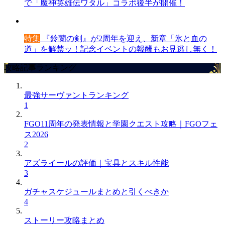
で「魔神英雄伝ワタル」コラボ後半が開催！
特集
『鈴蘭の剣』が2周年を迎え、新章「氷と血の
道」を解禁ッ！記念イベントの報酬もお見逃し無く！
攻略記事ランキング
最強サーヴァントランキング
1
FGO11周年の発表情報と学園クエスト攻略｜FGOフェ
ス2026
2
アズライールの評価｜宝具とスキル性能
3
ガチャスケジュールまとめと引くべきか
4
ストーリー攻略まとめ