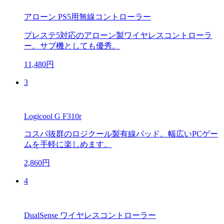
アローン PS5用無線コントローラー
プレステ5対応のアローン製ワイヤレスコントローラ
ー。サブ機としても優秀。
11,480円
3
Logicool G F310r
コスパ抜群のロジクール製有線パッド。幅広いPCゲー
ムを手軽に楽しめます。
2,860円
4
DualSense ワイヤレスコントローラー