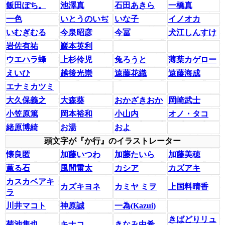
飯田ぽち。
池澤真
石田あきら
一橋真
一色
いとうのいぢ
いな子
イノオカ
いむぎむる
今泉昭彦
今冨
犬江しんすけ
岩佐有祐
巖本英利
ウエハラ蜂
上杉伶児
兔ろうと
薄葉カゲロー
えいひ
越後光崇
遠藤花織
遠藤海成
エナミカツミ
大久保義之
大森葵
おかざきおか
岡崎武士
小笠原篤
岡本裕和
小山内
オノ・タコ
緒原博綺
お湯
およ
頭文字が『か行』のイラストレーター
懐良匿
加藤いつわ
加藤たいら
加藤美穂
薫る石
風間雷太
カシア
カズアキ
カスカベアキ
カズキヨネ
カミヤ ミヲ
上国料晴香
ラ
川井マコト
神原誠
一為(Kazui)
きばどりリュ
菊池隼也
キナコ
きなみ由希