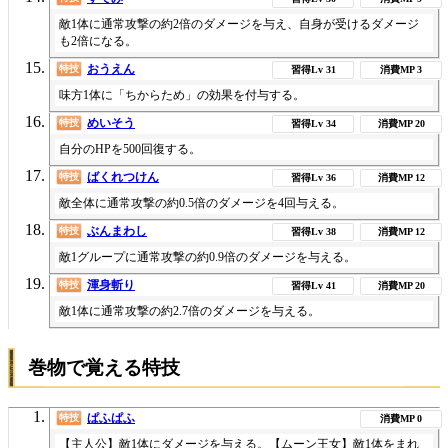
敵1体に通常攻撃の約2倍のダメージを与え、自身が受けるダメージ
も2倍になる。
おうえん
特技
31
3
味方1体に「ちからため」の効果を付与する。
めいそう
特技
34
20
自分のHPを500回復する。
ばくれつけん
特技
36
12
敵全体に通常攻撃の約0.5倍のダメージを4回与える。
ぶんまわし
特技
38
12
敵1グループに通常攻撃の約0.9倍のダメージを与える。
渾身斬り
特技
41
20
敵1体に通常攻撃の約2.7倍のダメージを与える。
巻物で覚える特技
ぱふぱふ
特技
0
【主人公】敵1体にダメージを与える。【ムーン王女】敵1体をまれ