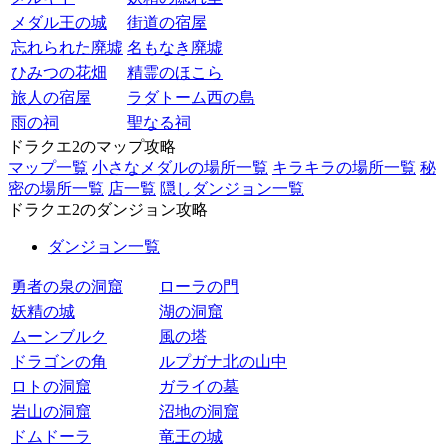
メダル王の城
街道の宿屋
忘れられた廃墟
名もなき廃墟
ひみつの花畑
精霊のほこら
旅人の宿屋
ラダトーム西の島
雨の祠
聖なる祠
ドラクエ2のマップ攻略
マップ一覧
小さなメダルの場所一覧
キラキラの場所一覧
秘
密の場所一覧
店一覧
隠しダンジョン一覧
ドラクエ2のダンジョン攻略
ダンジョン一覧
勇者の泉の洞窟
ローラの門
妖精の城
湖の洞窟
ムーンブルク
風の塔
ドラゴンの角
ルプガナ北の山中
ロトの洞窟
ガライの墓
岩山の洞窟
沼地の洞窟
ドムドーラ
竜王の城