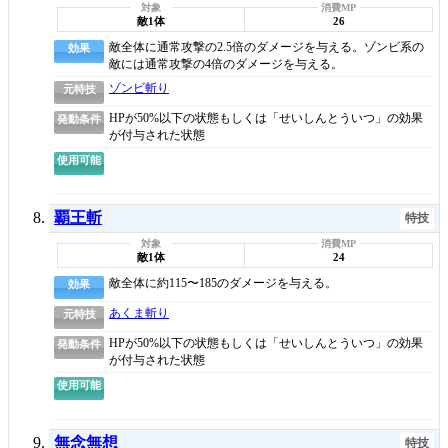
敵1体
26
敵全体に通常攻撃の2.5倍のダメージを与える。ゾンビ系の
効果
敵には通常攻撃の4倍のダメージを与える。
ゾンビ斬り
元特技
HPが50%以下の状態もしくは「せいしんとういつ」の効果
発動条件
が付与された状態
使用可能
覇王斬
特技
敵1体
24
敵全体に約115〜185のダメージを与える。
効果
あくま斬り
元特技
HPが50%以下の状態もしくは「せいしんとういつ」の効果
発動条件
が付与された状態
使用可能
無念無想
特技