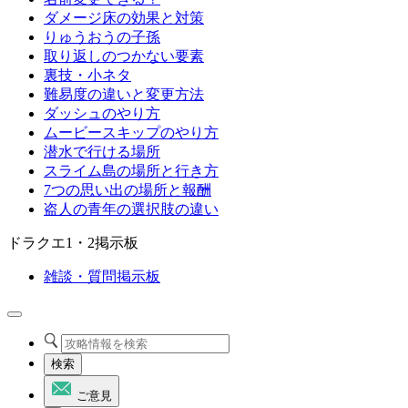
ダメージ床の効果と対策
りゅうおうの子孫
取り返しのつかない要素
裏技・小ネタ
難易度の違いと変更方法
ダッシュのやり方
ムービースキップのやり方
潜水で行ける場所
スライム島の場所と行き方
7つの思い出の場所と報酬
盗人の青年の選択肢の違い
ドラクエ1・2掲示板
雑談・質問掲示板
検索
ご意見