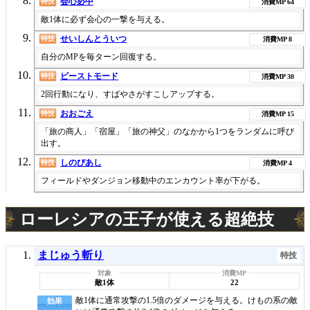
会心必中
特技
64
敵1体に必ず会心の一撃を与える。
せいしんとういつ
特技
8
自分のMPを毎ターン回復する。
ビーストモード
特技
30
2回行動になり、すばやさがすこしアップする。
おおごえ
特技
15
「旅の商人」「宿屋」「旅の神父」のなかから1つをランダムに呼び
出す。
しのびあし
特技
4
フィールドやダンジョン移動中のエンカウント率が下がる。
ローレシアの王子が使える超絶技
まじゅう斬り
特技
敵1体
22
敵1体に通常攻撃の1.5倍のダメージを与える。けもの系の敵
効果