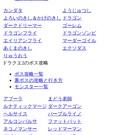
カンダタ
ようじゅつし
よろいのきし＆かげのきし
ドラゴン
ダークドリーマー
ゴーレム
ドラゴンフライ
ドラゴンゾンビ
エイリアンフライ
マーダーゴイル
あくまのきし
エクソダス
りゅうおう
ドラクエ2のボス攻略
ボス攻略一覧
裏ボスの攻略と行き方
モンスター一覧
アブーラ
まどう老師
ルナティックマージ
ダークアーゴン
ヘルサイス
パープルライノ
アルコンバルサ
ファットバット
ネコノマンサー
レッドマーマン