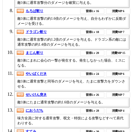
敵1体に通常攻撃分のダメージを確実に与える。
もろば斬り
特技
16
6
敵1体に通常攻撃の約1.6倍のダメージを与え、自分もわずかに反動ダ
メージを受ける。
ドラゴン斬り
特技
18
7
敵1体に通常攻撃の約1.2倍のダメージを与える。ドラゴン系の敵には
通常攻撃の約1.4倍のダメージを与える。
まじん斬り
特技
20
15
敵1体にまれに会心の一撃が発生する。発生しなかった場合、ミスに
なる。
やいばくだき
特技
24
6
敵1体に通常攻撃と同等のダメージを与え、たまに攻撃力をダウンさ
せる。
せいけん突き
特技
26
7
敵1体にたまに通常攻撃の約1.6倍のダメージを与える。
におうだち
特技
28
4
味方全員に対する通常攻撃、呪文・特技による攻撃などすべて肩代
わりする。
すてみ
特技
30
9