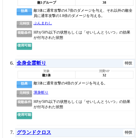
敵1グループ
38
敵1体に通常攻撃の4.7倍のダメージを与え、それ以外の敵全
効果
員に通常攻撃の1.8倍のダメージを与える。
ぶんまわし
元特技
HPが50%以下の状態もしくは「せいしんとういつ」の効果
発動条件
が付与された状態
使用可能
全身全霊斬り
特技
敵1体
32
敵1体に通常攻撃の4倍のダメージを与える。
効果
渾身斬り
元特技
HPが50%以下の状態もしくは「せいしんとういつ」の効果
発動条件
が付与された状態
使用可能
グランドクロス
特技