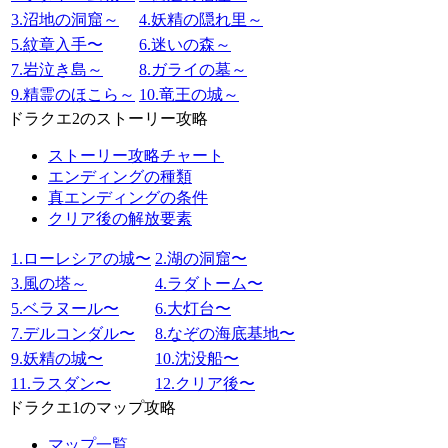
3.沼地の洞窟～
4.妖精の隠れ里～
5.紋章入手〜
6.迷いの森～
7.岩泣き島～
8.ガライの墓～
9.精霊のほこら～
10.竜王の城～
ドラクエ2のストーリー攻略
ストーリー攻略チャート
エンディングの種類
真エンディングの条件
クリア後の解放要素
1.ローレシアの城〜
2.湖の洞窟〜
3.風の塔～
4.ラダトーム〜
5.ベラヌール〜
6.大灯台〜
7.デルコンダル〜
8.なぞの海底基地〜
9.妖精の城〜
10.沈没船〜
11.ラスダン〜
12.クリア後〜
ドラクエ1のマップ攻略
マップ一覧