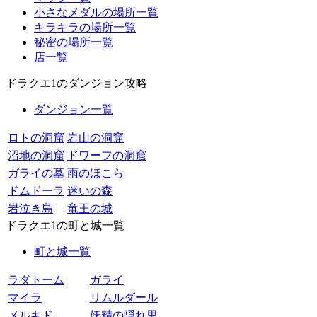
小さなメダルの場所一覧
キラキラの場所一覧
秘密の場所一覧
店一覧
ドラクエ1のダンジョン攻略
ダンジョン一覧
ロトの洞窟
岩山の洞窟
沼地の洞窟
ドワーフの洞窟
ガライの墓
雨のほこら
ドムドーラ
迷いの森
岩泣き島
竜王の城
ドラクエ1の町と城一覧
町と城一覧
ラダトーム
ガライ
マイラ
リムルダール
メルキド
妖精の隠れ里