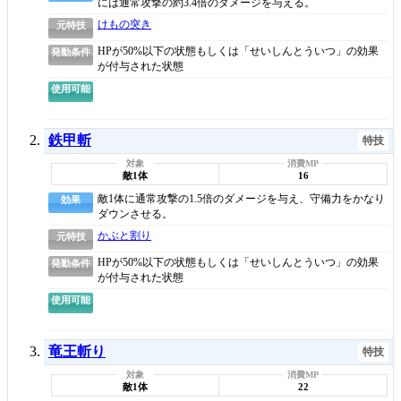
には通常攻撃の約3.4倍のダメージを与える。
けもの突き
元特技
HPが50%以下の状態もしくは「せいしんとういつ」の効果
発動条件
が付与された状態
使用可能
鉄甲斬
特技
敵1体
16
敵1体に通常攻撃の1.5倍のダメージを与え、守備力をかなり
効果
ダウンさせる。
かぶと割り
元特技
HPが50%以下の状態もしくは「せいしんとういつ」の効果
発動条件
が付与された状態
使用可能
竜王斬り
特技
敵1体
22