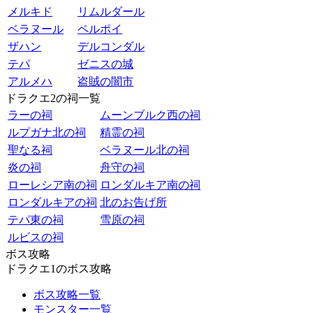
メルキド
リムルダール
ベラヌール
ペルポイ
ザハン
デルコンダル
テパ
ゼニスの城
アルメハ
盗賊の闇市
ドラクエ2の祠一覧
ラーの祠
ムーンブルク西の祠
ルプガナ北の祠
精霊の祠
聖なる祠
ベラヌール北の祠
炎の祠
舟守の祠
ローレシア南の祠
ロンダルキア南の祠
ロンダルキアの祠
北のお告げ所
テパ東の祠
雪原の祠
ルビスの祠
ボス攻略
ドラクエ1のボス攻略
ボス攻略一覧
モンスター一覧