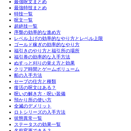
最強呪文まとめ
最強特技まとめ
特技一覧
呪文一覧
超絶技一覧
序盤の効率的な進め方
レベル上げの効率的なやり方とレベル上限
ゴールド稼ぎの効率的なやり方
福引きのやり方と福引所の場所
福引券の効率的な入手方法
ぬすっと刈りの覚え方と効果
クリア時間とゲームボリューム
船の入手方法
セーブの仕方と種類
復活の呪文はある？
呪いの解き方・呪い装備
預かり所の使い方
全滅のデメリット
ロトシリーズの入手方法
状態異常一覧
ステータスの効果一覧
名前変更できる？