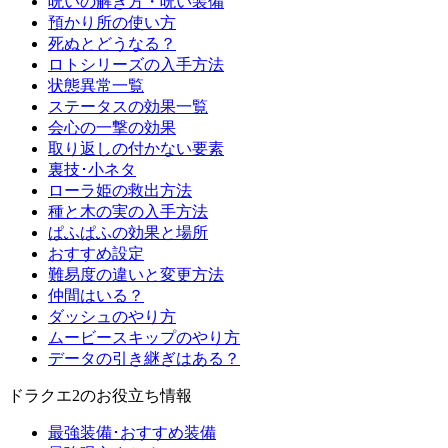
呪いの解き方・呪い装備
預かり所の使い方
死ぬとどうなる？
ロトシリーズの入手方法
状態異常一覧
ステータスの効果一覧
会心の一撃の効果
取り返しの付かない要素
裏技･小ネタ
ローラ姫の救出方法
種と木の実の入手方法
ぱふぱふの効果と場所
おすすめ設定
難易度の違いと変更方法
仲間はいる？
ダッシュのやり方
ムービースキップのやり方
データの引き継ぎはある？
ドラクエ2のお役立ち情報
最強装備･おすすめ装備