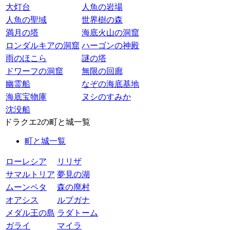
大灯台
人魚の岩場
人魚の聖域
世界樹の森
満月の塔
海底火山の洞窟
ロンダルキアの洞窟
ハーゴンの神殿
雨のほこら
謎の塔
ドワーフの洞窟
無限の回廊
幽霊船
なぞの海底基地
海底宝物庫
ヌシのすみか
沈没船
ドラクエ2の町と城一覧
町と城一覧
ローレシア
リリザ
サマルトリア
夢見の湖
ムーンペタ
森の廃村
オアシス
ルプガナ
メダル王の島
ラダトーム
ガライ
マイラ