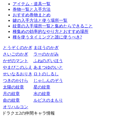
アイテム・道具一覧
巻物一覧と入手方法
おすすめ巻物まとめ
鍵の入手方法と使う場所一覧
紋章の入手場所一覧と集めたらできること
種集めの効率的なやり方とおすすめ場所
種を使うタイミングと誰に使うべき?
とうぞくのかぎ
まほうのかぎ
さいごのかぎ
ラーのかがみ
かぜのマント
ふねのざいほう
やまびこのふえ
あまつゆのいと
せいなるおりき
ロトのしるし
つきのかけら
じゃしんのぞう
太陽の紋章
星の紋章
月の紋章
水の紋章
命の紋章
ルビスのまもり
オリハルコン
ドラクエ2の仲間キャラ情報