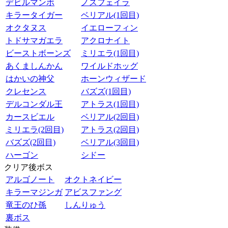
デビルマンボ
ノスフェイラ
キラータイガー
ベリアル(1回目)
オクタヌス
イエローフィン
トドサマガエラ
アクロナイト
ビーストボーンズ
ミリエラ(1回目)
あくましんかん
ワイルドホッグ
はかいの神父
ホーンウィザード
クレセンス
バズズ(1回目)
デルコンダル王
アトラス(1回目)
カースビエル
ベリアル(2回目)
ミリエラ(2回目)
アトラス(2回目)
バズズ(2回目)
ベリアル(3回目)
ハーゴン
シドー
クリア後ボス
アルゴノート
オクトネイビー
キラーマジンガ
アビスファング
竜王のひ孫
しんりゅう
裏ボス