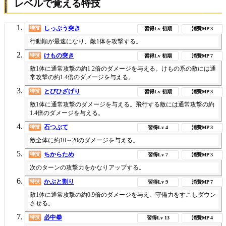
レベルで覚える特技
しっぷう突き
特技
初期
3
行動順が最速になり、敵1体を攻撃する。
けもの突き
特技
初期
7
敵1体に通常攻撃の約1.2倍のダメージを与える。けもの系の敵には通
常攻撃の約1.4倍のダメージを与える。
とびひざげり
特技
初期
3
敵1体に通常攻撃のダメージを与える。飛行する敵には通常攻撃の約
1.4倍のダメージを与える。
石つぶて
特技
4
3
敵全体に約10～20のダメージを与える。
ちからため
特技
7
3
次のターンの攻撃力をかなりアップする。
かぶと割り
特技
9
7
敵1体に通常攻撃の約0.9倍のダメージを与え、守備力をすこしダウン
させる。
必中拳
特技
13
4