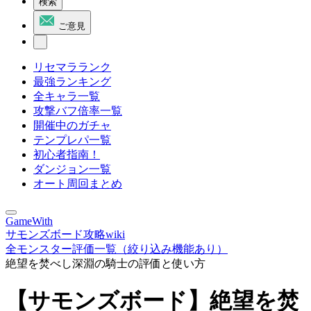
検索
ご意見
リセマラランク
最強ランキング
全キャラ一覧
攻撃バフ倍率一覧
開催中のガチャ
テンプレパ一覧
初心者指南！
ダンジョン一覧
オート周回まとめ
GameWith
サモンズボード攻略wiki
全モンスター評価一覧（絞り込み機能あり）
絶望を焚べし深淵の騎士の評価と使い方
【サモンズボード】絶望を焚