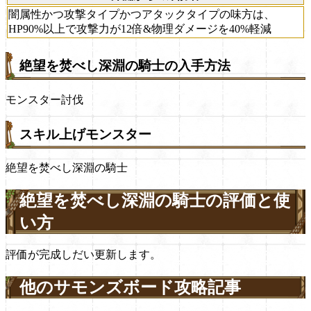
闇属性かつ攻撃タイプかつアタックタイプの味方は、
HP90%以上で攻撃力が12倍&物理ダメージを40%軽減
絶望を焚べし深淵の騎士の入手方法
モンスター討伐
スキル上げモンスター
絶望を焚べし深淵の騎士
絶望を焚べし深淵の騎士の評価と使
い方
評価が完成しだい更新します。
他のサモンズボード攻略記事