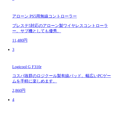
アローン PS5用無線コントローラー
プレステ5対応のアローン製ワイヤレスコントローラ
ー。サブ機としても優秀。
11,480円
3
Logicool G F310r
コスパ抜群のロジクール製有線パッド。幅広いPCゲー
ムを手軽に楽しめます。
2,860円
4