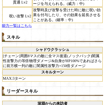
貫通 Lv2
ージを与えられる。(威力：中)
攻撃時及び攻撃を受けた時に敵に呪い効
果を付与したり、その効果を延長させる
呪い攻撃 Lv2
ことがある。(確率：中)
能力一覧はこちら
スキル
シャドウクラッシュ
[チェーン]周囲8マスの敵に全マス後退(ノックバック)闇属
性攻撃力の等倍物理ダメージ&自身がHP100%であればさら
に前方横一列の敵に闇属性攻撃力×150倍ダメージ
スキルターン
MAX:3ターン
リーダースキル
深淵からの来訪者