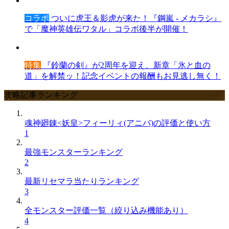
コラボ
ついに虎王＆影虎が来た！『鋼嵐 - メカラシ』
で「魔神英雄伝ワタル」コラボ後半が開催！
特集
『鈴蘭の剣』が2周年を迎え、新章「氷と血の
道」を解禁ッ！記念イベントの報酬もお見逃し無く！
攻略記事ランキング
魂神廻錬<妖皇>フィーリィ(アニバ)の評価と使い方
1
最強モンスターランキング
2
最新リセマラ当たりランキング
3
全モンスター評価一覧（絞り込み機能あり）
4