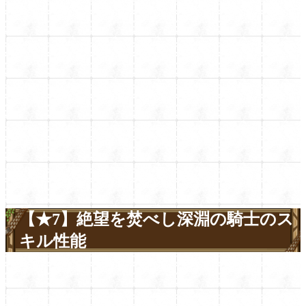
【★7】絶望を焚べし深淵の騎士のス
キル性能