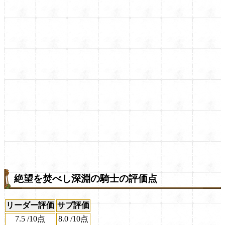
絶望を焚べし深淵の騎士の評価点
リーダー評価
サブ評価
7.5
/
10点
8.0
/
10点