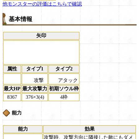
他モンスターの評価はこちらで確認
基本情報
矢印
属性
タイプ1
タイプ2
攻撃
アタック
最大HP
最大攻撃力
初期ソウル枠
8367
376×3(4)
4枠
能力
能力
効果
攻撃時、攻撃方向に隣接した敵にもダメ