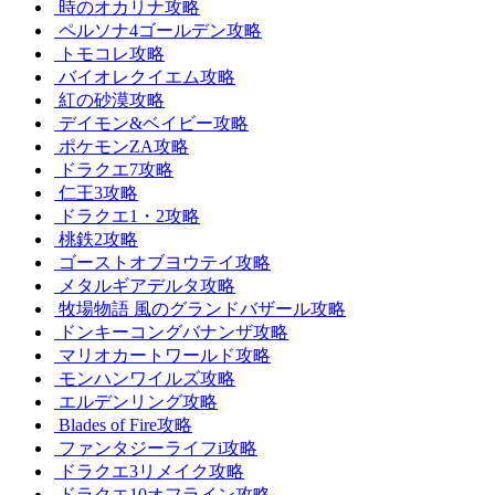
時のオカリナ攻略
ペルソナ4ゴールデン攻略
トモコレ攻略
バイオレクイエム攻略
紅の砂漠攻略
デイモン&ベイビー攻略
ポケモンZA攻略
ドラクエ7攻略
仁王3攻略
ドラクエ1・2攻略
桃鉄2攻略
ゴーストオブヨウテイ攻略
メタルギアデルタ攻略
牧場物語 風のグランドバザール攻略
ドンキーコングバナンザ攻略
マリオカートワールド攻略
モンハンワイルズ攻略
エルデンリング攻略
Blades of Fire攻略
ファンタジーライフi攻略
ドラクエ3リメイク攻略
ドラクエ10オフライン攻略