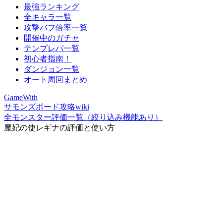
最強ランキング
全キャラ一覧
攻撃バフ倍率一覧
開催中のガチャ
テンプレパ一覧
初心者指南！
ダンジョン一覧
オート周回まとめ
GameWith
サモンズボード攻略wiki
全モンスター評価一覧（絞り込み機能あり）
魔妃の使レギナの評価と使い方