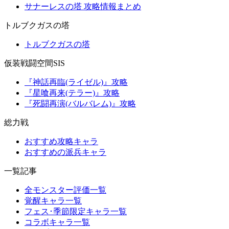
サナーレスの塔 攻略情報まとめ
トルブクガスの塔
トルブクガスの塔
仮装戦闘空間SIS
『神話再臨(ライゼル)』攻略
『星喰再来(テラー)』攻略
『死闘再演(バルバレム)』攻略
総力戦
おすすめ攻略キャラ
おすすめの派兵キャラ
一覧記事
全モンスター評価一覧
覚醒キャラ一覧
フェス･季節限定キャラ一覧
コラボキャラ一覧