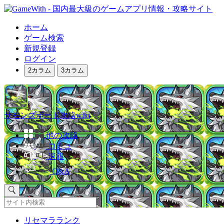
ホーム
ゲーム検索
新規登録
ログイン
2カラム
3カラム
サモンズボード攻略wiki
他の攻略
コミュ
速報
Q&A
リセマラランク