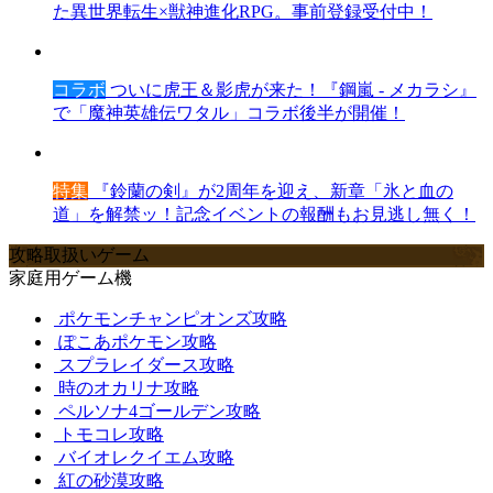
た異世界転生×獣神進化RPG。事前登録受付中！
コラボ
ついに虎王＆影虎が来た！『鋼嵐 - メカラシ』
で「魔神英雄伝ワタル」コラボ後半が開催！
特集
『鈴蘭の剣』が2周年を迎え、新章「氷と血の
道」を解禁ッ！記念イベントの報酬もお見逃し無く！
攻略取扱いゲーム
家庭用ゲーム機
ポケモンチャンピオンズ攻略
ぽこあポケモン攻略
スプラレイダース攻略
時のオカリナ攻略
ペルソナ4ゴールデン攻略
トモコレ攻略
バイオレクイエム攻略
紅の砂漠攻略