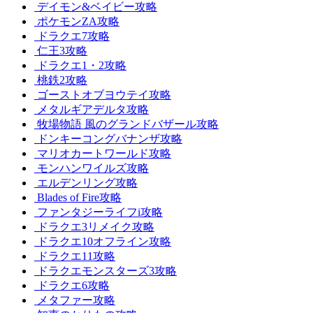
デイモン&ベイビー攻略
ポケモンZA攻略
ドラクエ7攻略
仁王3攻略
ドラクエ1・2攻略
桃鉄2攻略
ゴーストオブヨウテイ攻略
メタルギアデルタ攻略
牧場物語 風のグランドバザール攻略
ドンキーコングバナンザ攻略
マリオカートワールド攻略
モンハンワイルズ攻略
エルデンリング攻略
Blades of Fire攻略
ファンタジーライフi攻略
ドラクエ3リメイク攻略
ドラクエ10オフライン攻略
ドラクエ11攻略
ドラクエモンスターズ3攻略
ドラクエ6攻略
メタファー攻略