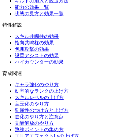
ギルドの加入と脱退方法
能力の効果一覧
状態の見方と効果一覧
特性解説
スキル共鳴柱の効果
指向共鳴柱の効果
包囲攻撃の効果
設置アシストの効果
ハイカウンターの効果
育成関連
キャラ強化のやり方
効率的なランクの上げ方
スキルレベルの上げ方
宝玉化のやり方
副属性のつけ方と上げ方
進化のやり方と注意点
覚醒解放のやり方
熟練ポイントの集め方
エリアエフェクトLvの上げ方