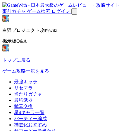
事前ガチャ
ゲーム検索
ログイン
白猫プロジェクト攻略wiki
掲示板Q&A
トップに戻る
ゲーム攻略一覧を見る
最強キャラ
リセマラ
当たりガチャ
最強武器
武器交換
星4キャラ一覧
パーティー編成
神進化おすすめ
サマービーチ当たり