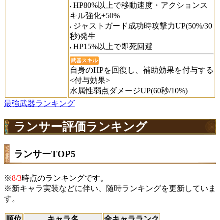
HP80%以上で移動速度・アクションス
キル強化+50%
ジャストガード成功時攻撃力UP(50%/30
秒)発生
HP15%以上で即死回避
武器スキル
自身のHPを回復し、補助効果を付与する
<付与効果>
水属性弱点ダメージUP(60秒/10%)
最強武器ランキング
ランサー評価ランキング
ランサーTOP5
※
8/3
時点のランキングです。
※新キャラ実装などに伴い、随時ランキングを更新していま
す。
順位
キャラ名
全キャラランク