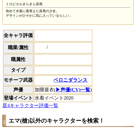
トロピカルきらきら巫覡
初めて水着に着替えた巫覡の少女。
デザインがひそかに気に入っているらしい。
全キャラ評価
/
職業/属性
職属性
タイプ
ベロニダランス
モチーフ武器
声優
加隈亜衣(
▶声優(CV)一覧
)
登場イベント
水着イベント2020
星4キャラクター評価一覧
エマ(槍)以外のキャラクターを検索！