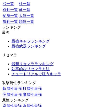
弓一覧
杖一覧
双剣一覧
竜一覧
変身一覧
大剣一覧
輝剣一覧
鎖剣一覧
ランキング
最強
最強キャラランキング
最強武器ランキング
リセマラ
最新リセマラランキング
効率的なリセマラ方法
チュートリアルで狙うキャラ
攻撃属性ランキング
斬属性最強
打属性最強
突属性最強
魔属性最強
属性ランキング
炎属性最強
水属性最強