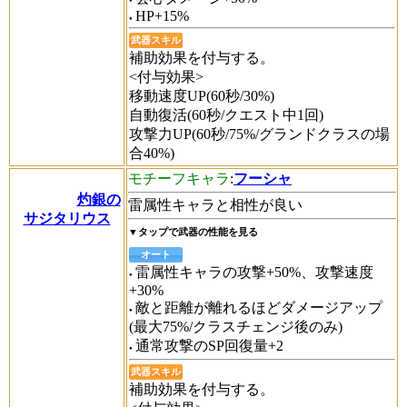
HP+15%
武器スキル
補助効果を付与する。
<付与効果>
移動速度UP(60秒/30%)
自動復活(60秒/クエスト中1回)
攻撃力UP(60秒/75%/グランドクラスの場
合40%)
モチーフキャラ
:
フーシャ
灼銀の
雷属性キャラと相性が良い
サジタリウス
▼タップで武器の性能を見る
オート
雷属性キャラの攻撃+50%、攻撃速度
+30%
敵と距離が離れるほどダメージアップ
(最大75%/クラスチェンジ後のみ)
通常攻撃のSP回復量+2
武器スキル
補助効果を付与する。