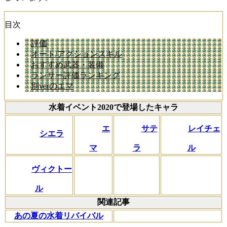
目次
評価
オート/アクションスキル
おすすめ武器・装備
ランサー評価ランキング
別verのエマ
水着イベント2020で登場したキャラ
エ
サテ
レイチェ
シエラ
マ
ラ
ル
ヴィクトー
ル
関連記事
あの夏の水着リバイバル