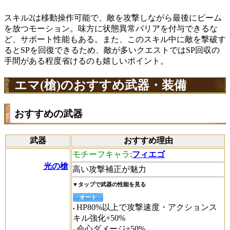
スキル2は移動操作可能で、敵を攻撃しながら最後にビーム
を放つモーション。味方に状態異常バリアを付与できるな
ど、サポート性能もある。また、このスキル中に敵を撃破す
るとSPを回復できるため、敵が多いクエストではSP回収の
手間がある程度省けるのも嬉しいポイント。
エマ(槍)のおすすめ武器・装備
おすすめの武器
武器
おすすめ理由
モチーフキャラ
:
フィエゴ
光の槍
高い攻撃補正が魅力
▼タップで武器の性能を見る
オート
HP80%以上で攻撃速度・アクションス
キル強化+50%
会心ダメージ+50%