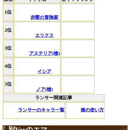
1位
赤髪の冒険家
2位
エリクス
3位
アステリア(槍)
4位
イシア
5位
ノア(槍)
ランサー関連記事
ランサーのキャラ一覧
槍の使い方
別Verのエマ