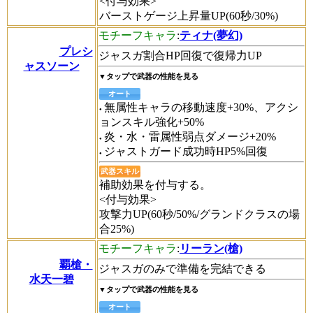
<付与効果>
バーストゲージ上昇量UP(60秒/30%)
モチーフキャラ
:
ティナ(夢幻)
プレシ
ジャスガ割合HP回復で復帰力UP
ャスソーン
▼タップで武器の性能を見る
オート
無属性キャラの移動速度+30%、アクシ
ョンスキル強化+50%
炎・水・雷属性弱点ダメージ+20%
ジャストガード成功時HP5%回復
武器スキル
補助効果を付与する。
<付与効果>
攻撃力UP(60秒/50%/グランドクラスの場
合25%)
モチーフキャラ
:
リーラン(槍)
覇槍・
ジャスガのみで準備を完結できる
水天一碧
▼タップで武器の性能を見る
オート