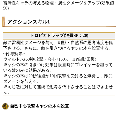
雷属性キャラの与える物理・属性ダメージをアップ(効果値
50)
アクションスキル1
トロピカトラップ(消費SP：20)
敵に雷属性ダメージを与え、幻獣・自然系の思考速度を低
下させる。さらに、敵を引きつけるヤシの木を設置する。
<付与効果>
ウィルトス(60秒/攻撃・会心+150%、HP自動回復)
※ヤシの木の引きつけ効果は設置時にプレイヤーを狙って
いる敵のみに効果がある。
※ヤシの木は20秒経過か10回攻撃を受けると爆発し、敵に
ダメージを与える。
※同じ敵に対して連続で思考を低下させることはできませ
ん。
自己中心攻撃＆ヤシの木を設置