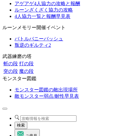
アゲアゲ4人協力の攻略と報酬
ルーンざくざく協力の攻略
4人協力一覧と報酬早見表
ルーンメモリー開催イベント
バトルバニーバッシュ
叛逆のギルティ2
武器練磨の塔
斬の段
打の段
突の段
魔の段
モンスター図鑑
モンスター図鑑の敵出現場所
敵モンスター弱点/耐性早見表
検索
ご意見