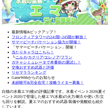
最新情報&ピックアップ！
フロンティアタワーの241階~245階が解放！
サマービーチバケーション協力が開催！
「サマービーチバケーション」開催！
当たりキャラはこちら！
┗
ニルカ
/
カクリア
/
エレノア
/
フラン
ガチャシミュレータで本番前の運試し！
交換おすすめ武器と評価
リセマラランキング
GameWithからのお知らせ
未経験可&完全在宅！攻略ライター募集！
白猫の水着エマ(槍)の評価記事です。水着イベント2020(夏イ
ベント2020)で登場した槍エマ(水着)の火力/耐久や使い方/立
ち回りを解説。夏エマのおすすめ武器/装備や覚醒絵も紹介
しています。