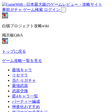
事前ガチャ
ゲーム検索
ログイン
白猫プロジェクト攻略wiki
掲示板Q&A
トップに戻る
ゲーム攻略一覧を見る
最強キャラ
リセマラ
当たりガチャ
最強武器
武器交換
星4キャラ一覧
パーティー編成
神進化おすすめ
サマービーチ当たり