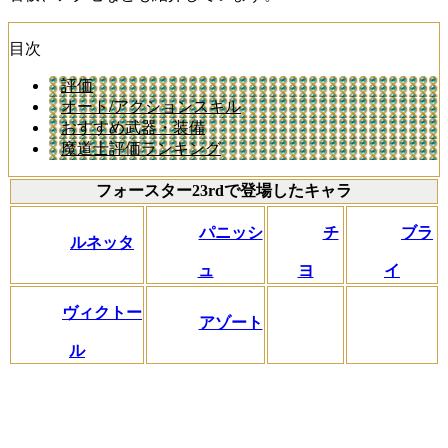
目次
評価
オート/アクションスキル
おすすめ武器・装備
魔道士評価ランキング
フォースター23rdで登場したキャラ
パニッシ
チ
ブラ
ルネッタ
ュ
ヨ
イ
ヴィクトー
アゾート
ル