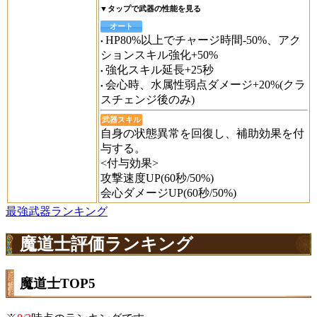
▼タップで武器の性能を見る
オート
HP80%以上でチャージ時間-50%、アク
ションスキル強化+50%
強化スキル延長+25秒
会心時、水属性弱点ダメージ+20%(クラ
スチェンジ後のみ)
武器スキル
自身の状態異常を回復し、補助効果を付
与する。
<付与効果>
攻撃速度UP(60秒/50%)
会心ダメージUP(60秒/50%)
最強武器ランキング
魔道士評価ランキング
魔道士TOP5