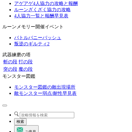
アゲアゲ4人協力の攻略と報酬
ルーンざくざく協力の攻略
4人協力一覧と報酬早見表
ルーンメモリー開催イベント
バトルバニーバッシュ
叛逆のギルティ2
武器練磨の塔
斬の段
打の段
突の段
魔の段
モンスター図鑑
モンスター図鑑の敵出現場所
敵モンスター弱点/耐性早見表
検索
ご意見