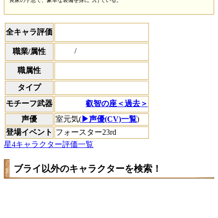
良家の子息で、豪華な装備を身につけている。
全キャラ評価
/
職業/属性
職属性
タイプ
叡智の座＜過去＞
モチーフ武器
声優
室元気(
▶声優(CV)一覧
)
登場イベント
フォースター23rd
星4キャラクター評価一覧
ブライ以外のキャラクターを検索！