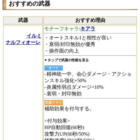
おすすめの武器
武器
おすすめ理由
モチーフキャラ
:
キアラ
イルミ
・オートスキル1と相性が良い
ナルフィオーレ
・衰弱/封印無効が優秀
・操作面の向上
▼タップで武器の性能を見る
オート
精神統一中、会心ダメージ・アクショ
ンスキル強化+50%
炎属性弱点ダメージ+10%
衰弱・封印無効
武器スキル
補助効果を付与する。
<付与効果>
HP自動回復(60秒)
攻撃力UP(60秒/50%)