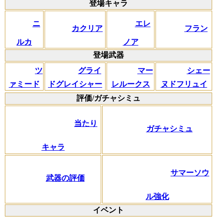
登場キャラ
ニ
エレ
カクリア
フラン
ルカ
ノア
登場武器
ツ
グライ
マー
シェー
ァミード
ドグレイシャー
レルークス
ヌドフリュイ
評価/ガチャシミュ
当たり
ガチャシミュ
キャラ
サマーソウ
武器の評価
ル強化
イベント