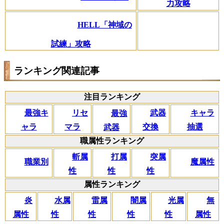
力攻略
HELL「神域の
試練」攻略
ランキング関連記事
注目ランキング
リセ
最強キ
武器
キャラ
最強
マラ
ャラ
交換
抽選
武器
職属性ランキング
斬属
打属
突属
職業別
魔属性
性
性
性
属性ランキング
闇属
炎
水属
雷属
光属
無
性
属性
性
性
性
属性