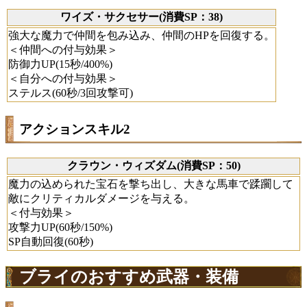
ワイズ・サクセサー(消費SP：38)
強大な魔力で仲間を包み込み、仲間のHPを回復する。
＜仲間への付与効果＞
防御力UP(15秒/400%)
＜自分への付与効果＞
ステルス(60秒/3回攻撃可)
アクションスキル2
クラウン・ウィズダム(消費SP：50)
魔力の込められた宝石を撃ち出し、大きな馬車で蹂躙して
敵にクリティカルダメージを与える。
＜付与効果＞
攻撃力UP(60秒/150%)
SP自動回復(60秒)
ブライのおすすめ武器・装備