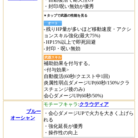
・封印/呪い無効が優秀
▼タップで武器の性能を見る
オート
残りHP量が多いほど移動速度・アクシ
ョンスキル強化(最大75%)
HP15%以上で即死回避
封印・呪い無効
武器スキル
補助効果を付与する。
<付与効果>
自動復活(60秒/クエスト中1回)
炎属性弱点ダメージUP(60秒/150%/クラ
スチェンジ後のみ)
会心ダメージUP(60秒/50%)
モチーフキャラ
:
クラウディア
ブルー
・会心ダメージUPで火力を大きく上げら
オーシャン
れる
・強化延長が優秀
・操作性の向上