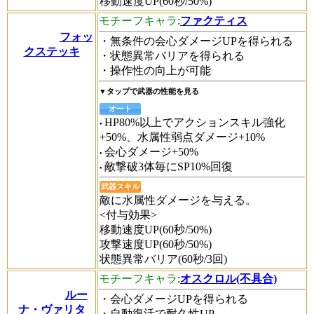
移動速度UP(60秒/50%)
モチーフキャラ
:
ファクティス
フォッ
・無条件の会心ダメージUPを得られる
クステッキ
・状態異常バリアを得られる
・操作性の向上が可能
▼タップで武器の性能を見る
オート
HP80%以上でアクションスキル強化
+50%、水属性弱点ダメージ+10%
会心ダメージ+50%
敵撃破3体毎にSP10%回復
武器スキル
敵に水属性ダメージを与える。
<付与効果>
移動速度UP(60秒/50%)
攻撃速度UP(60秒/50%)
状態異常バリア(60秒/3回)
モチーフキャラ
:
オスクロル(不具合)
ルー
・会心ダメージUPを得られる
ナ・ヴァリタ
・自動復活で耐久性UP