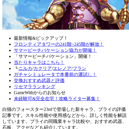
最新情報&ピックアップ！
フロンティアタワーの241階~245階が解放！
サマービーチバケーション協力が開催！
「サマービーチバケーション」開催！
当たりキャラはこちら！
┗
ニルカ
/
カクリア
/
エレノア
/
フラン
ガチャシミュレータで本番前の運試し！
交換おすすめ武器と評価
リセマラランキング
GameWithからのお知らせ
未経験可&完全在宅！攻略ライター募集！
白猫のフォースター23rdで登場した新キャラ、ブライの評価
記事です。スキル性能や使用感などから、詳しく性能を解説
しています。ブライの同職業キャラ比較や、おすすめ武器、
石板、アクセなども紹介しています。