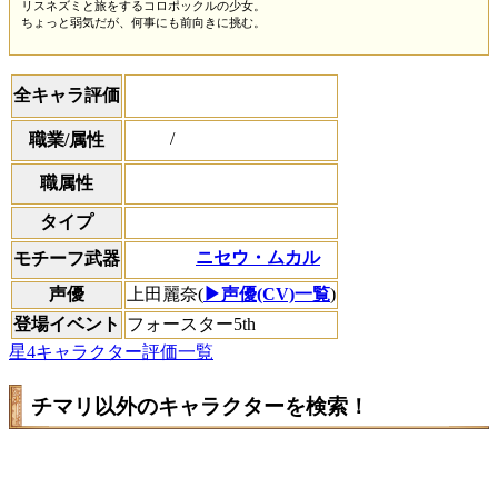
リスネズミと旅をするコロポックルの少女。
ちょっと弱気だが、何事にも前向きに挑む。
全キャラ評価
/
職業/属性
職属性
タイプ
ニセウ・ムカル
モチーフ武器
声優
上田麗奈(
▶声優(CV)一覧
)
登場イベント
フォースター5th
星4キャラクター評価一覧
チマリ以外のキャラクターを検索！