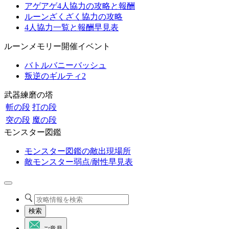
アゲアゲ4人協力の攻略と報酬
ルーンざくざく協力の攻略
4人協力一覧と報酬早見表
ルーンメモリー開催イベント
バトルバニーバッシュ
叛逆のギルティ2
武器練磨の塔
斬の段
打の段
突の段
魔の段
モンスター図鑑
モンスター図鑑の敵出現場所
敵モンスター弱点/耐性早見表
検索
ご意見