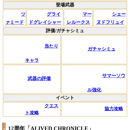
登場武器
ツ
グライ
マー
シェー
ァミード
ドグレイシャー
レルークス
ヌドフリュイ
評価/ガチャシミュ
当たり
ガチャシミュ
キャラ
サマーソウ
武器の評価
ル強化
イベント
クエス
協力攻略
ト攻略
12周年「ALIVED CHRONICLE」