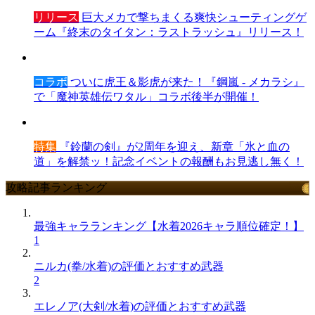
リリース
巨大メカで撃ちまくる爽快シューティングゲ
ーム『終末のタイタン：ラストラッシュ』リリース！
コラボ
ついに虎王＆影虎が来た！『鋼嵐 - メカラシ』
で「魔神英雄伝ワタル」コラボ後半が開催！
特集
『鈴蘭の剣』が2周年を迎え、新章「氷と血の
道」を解禁ッ！記念イベントの報酬もお見逃し無く！
攻略記事ランキング
最強キャラランキング【水着2026キャラ順位確定！】
1
ニルカ(拳/水着)の評価とおすすめ武器
2
エレノア(大剣/水着)の評価とおすすめ武器