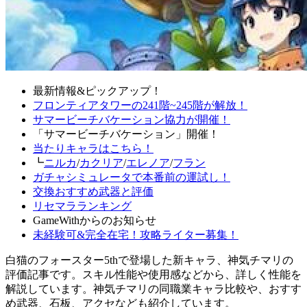
最新情報&ピックアップ！
フロンティアタワーの241階~245階が解放！
サマービーチバケーション協力が開催！
「サマービーチバケーション」開催！
当たりキャラはこちら！
┗
ニルカ
/
カクリア
/
エレノア
/
フラン
ガチャシミュレータで本番前の運試し！
交換おすすめ武器と評価
リセマラランキング
GameWithからのお知らせ
未経験可&完全在宅！攻略ライター募集！
白猫のフォースター5thで登場した新キャラ、神気チマリの
評価記事です。スキル性能や使用感などから、詳しく性能を
解説しています。神気チマリの同職業キャラ比較や、おすす
め武器、石板、アクセなども紹介しています。