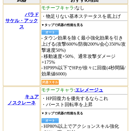
モチーフキャラ
:なし
パラド
・物足りない基本ステータスを底上げ
サケル・アック
▼タップで武器の性能を見る
ス
オート
タウン効果を除く最小強化効果を引き
上げる(攻撃600%/防御200%/会心350%/攻
撃速度50%)
移動速度+50%、通常攻撃ダメージ
+175%
HP99%以下でHPが徐々に回復(4秒間隔/
効果値6000)
武器スキル
モチーフキャラ
:
エレメージュ
キュア
・HP回復力を優先するならこれ
ノスクレーネ
・バースト回転率を上昇
▼タップで武器の性能を見る
オート
HP80%以上でアクションスキル強化