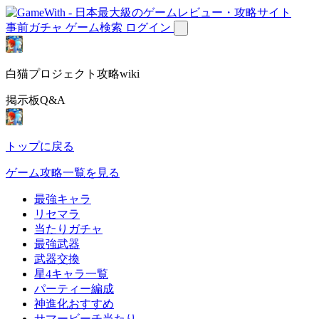
事前ガチャ
ゲーム検索
ログイン
白猫プロジェクト攻略wiki
掲示板Q&A
トップに戻る
ゲーム攻略一覧を見る
最強キャラ
リセマラ
当たりガチャ
最強武器
武器交換
星4キャラ一覧
パーティー編成
神進化おすすめ
サマービーチ当たり