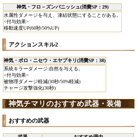
神気・フロ－ズンバニッシュ(消費SP：29)
水属性ダメージを与え、凍結状態にすることがある。
<付与効果>
移動速度UP(60秒/50%UP)
アクションスキル2
神気・ポロ・ニセウ・エヤプキリ(消費SP：38)
系統キラーダメージ:自然を与える。
<付与効果>
被物理ダメージ軽減(30秒/50%軽減)
チャージ攻撃強化(30秒)
神気チマリのおすすめ武器・装備
おすすめの武器
武器
おすすめ理由