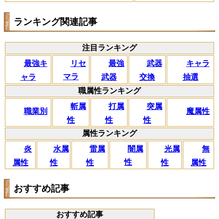
ランキング関連記事
注目ランキング
リセ
最強キ
武器
キャラ
最強
マラ
ャラ
交換
抽選
武器
職属性ランキング
斬属
打属
突属
職業別
魔属性
性
性
性
属性ランキング
闇属
炎
水属
雷属
光属
無
性
属性
性
性
性
属性
おすすめ記事
おすすめ記事