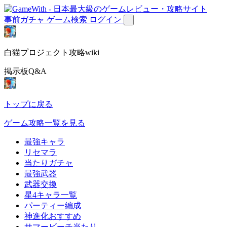
事前ガチャ
ゲーム検索
ログイン
白猫プロジェクト攻略wiki
掲示板Q&A
トップに戻る
ゲーム攻略一覧を見る
最強キャラ
リセマラ
当たりガチャ
最強武器
武器交換
星4キャラ一覧
パーティー編成
神進化おすすめ
サマービーチ当たり