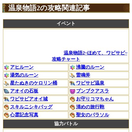
温泉物語2の攻略関連記事
イベント
温泉物語2~ほめて、ワビサビ~
攻略チャート
アヒルーン
沸騰のルーン
湯気のルーン
雷鳴斧
星たぬきのケロリン桶
ワビサビ温泉
アオイの石板
ブンブクアスラ
ワビサビアオイ城
お守りコマちゃん
スキルニシキバッグ
清めの旅行鞄
心霊記念写真
聖女のパラソル
協力バトル