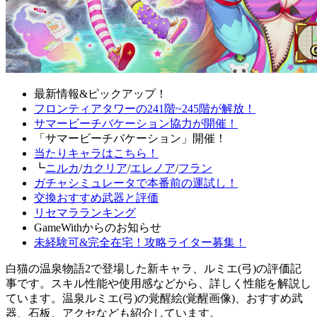
最新情報&ピックアップ！
フロンティアタワーの241階~245階が解放！
サマービーチバケーション協力が開催！
「サマービーチバケーション」開催！
当たりキャラはこちら！
┗
ニルカ
/
カクリア
/
エレノア
/
フラン
ガチャシミュレータで本番前の運試し！
交換おすすめ武器と評価
リセマラランキング
GameWithからのお知らせ
未経験可&完全在宅！攻略ライター募集！
白猫の温泉物語2で登場した新キャラ、ルミエ(弓)の評価記
事です。スキル性能や使用感などから、詳しく性能を解説し
ています。温泉ルミエ(弓)の覚醒絵(覚醒画像)、おすすめ武
器、石板、アクセなども紹介しています。