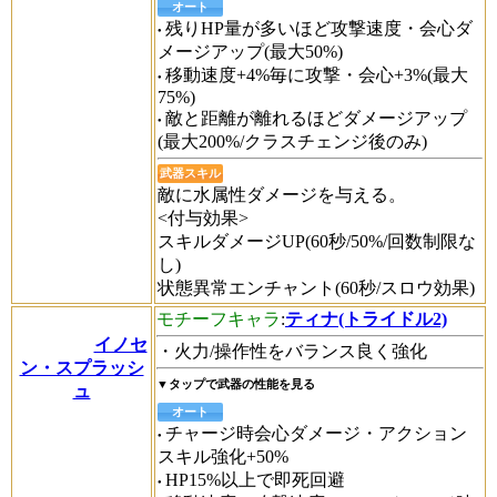
オート
残りHP量が多いほど攻撃速度・会心ダ
メージアップ(最大50%)
移動速度+4%毎に攻撃・会心+3%(最大
75%)
敵と距離が離れるほどダメージアップ
(最大200%/クラスチェンジ後のみ)
武器スキル
敵に水属性ダメージを与える。
<付与効果>
スキルダメージUP(60秒/50%/回数制限な
し)
状態異常エンチャント(60秒/スロウ効果)
モチーフキャラ
:
ティナ(トライドル2)
イノセ
・火力/操作性をバランス良く強化
ン・スプラッシ
▼タップで武器の性能を見る
ュ
オート
チャージ時会心ダメージ・アクション
スキル強化+50%
HP15%以上で即死回避