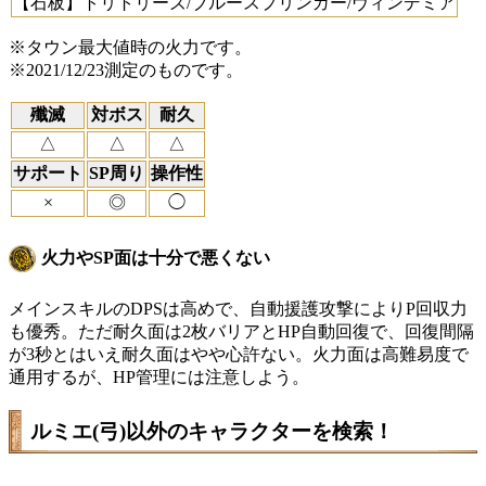
【石板】トリトリーズ/ブルースプリンガー/ヴィンデミア
※タウン最大値時の火力です。
※2021/12/23測定のものです。
殲滅
対ボス
耐久
△
△
△
サポート
SP周り
操作性
×
◎
◯
火力やSP面は十分で悪くない
メインスキルのDPSは高めで、自動援護攻撃によりP回収力
も優秀。ただ耐久面は2枚バリアとHP自動回復で、回復間隔
が3秒とはいえ耐久面はやや心許ない。火力面は高難易度で
通用するが、HP管理には注意しよう。
ルミエ(弓)以外のキャラクターを検索！