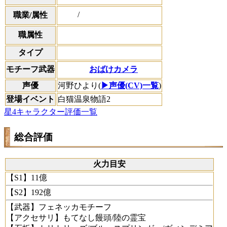
/
職業/属性
職属性
タイプ
おばけカメラ
モチーフ武器
声優
河野ひより(
▶声優(CV)一覧
)
登場イベント
白猫温泉物語2
星4キャラクター評価一覧
総合評価
火力目安
【S1】11億
【S2】192億
【武器】フェネッカモチーフ
【アクセサリ】もてなし饅頭/陸の霊宝