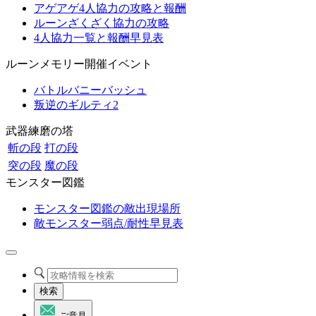
アゲアゲ4人協力の攻略と報酬
ルーンざくざく協力の攻略
4人協力一覧と報酬早見表
ルーンメモリー開催イベント
バトルバニーバッシュ
叛逆のギルティ2
武器練磨の塔
斬の段
打の段
突の段
魔の段
モンスター図鑑
モンスター図鑑の敵出現場所
敵モンスター弱点/耐性早見表
検索
ご意見