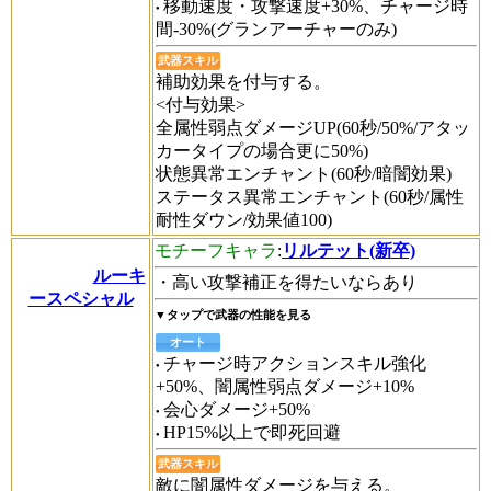
移動速度・攻撃速度+30%、チャージ時
間-30%(グランアーチャーのみ)
武器スキル
補助効果を付与する。
<付与効果>
全属性弱点ダメージUP(60秒/50%/アタッ
カータイプの場合更に50%)
状態異常エンチャント(60秒/暗闇効果)
ステータス異常エンチャント(60秒/属性
耐性ダウン/効果値100)
モチーフキャラ
:
リルテット(新卒)
ルーキ
・高い攻撃補正を得たいならあり
ースペシャル
▼タップで武器の性能を見る
オート
チャージ時アクションスキル強化
+50%、闇属性弱点ダメージ+10%
会心ダメージ+50%
HP15%以上で即死回避
武器スキル
敵に闇属性ダメージを与える。