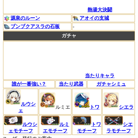
熱湯大決闘
源泉のルーン
アオイの支城
ブンブクアスラの石板
-
ガチャ
当たりキャラ
誰が一番強い？
当たり武器
ガチャシミュ
ルウシ
ルミエ
トワ
シエラ
ェ
ルウシ
ルミ
トワ
シエ
ェモチーフ
エモチーフ
モチーフ
ラモチーフ