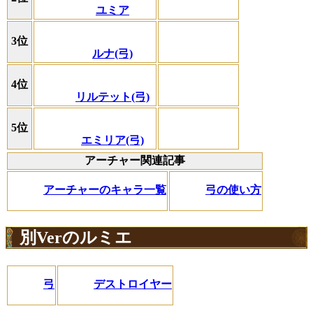
ユミア
3位
ルナ(弓)
4位
リルテット(弓)
5位
エミリア(弓)
アーチャー関連記事
アーチャーのキャラ一覧
弓の使い方
別Verのルミエ
弓
デストロイヤー