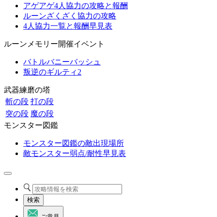
アゲアゲ4人協力の攻略と報酬
ルーンざくざく協力の攻略
4人協力一覧と報酬早見表
ルーンメモリー開催イベント
バトルバニーバッシュ
叛逆のギルティ2
武器練磨の塔
斬の段
打の段
突の段
魔の段
モンスター図鑑
モンスター図鑑の敵出現場所
敵モンスター弱点/耐性早見表
検索
ご意見