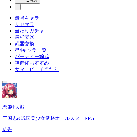
最強キャラ
リセマラ
当たりガチャ
最強武器
武器交換
星4キャラ一覧
パーティー編成
神進化おすすめ
サマービーチ当たり
恋姫†大戦
三国志&戦国美少女武将オールスターRPG
広告