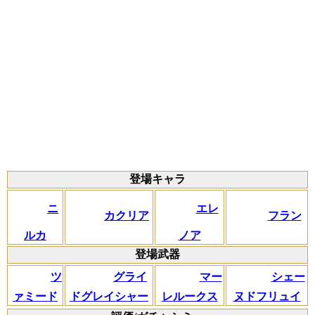
登場キャラ
ニ
エレ
カクリア
フラン
ルカ
ノア
登場武器
ツ
グライ
マー
シェー
ァミード
ドグレイシャー
レルークス
ヌドフリュイ