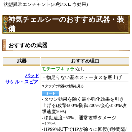
状態異常エンチャント(30秒/スロウ効果)
神気チェルシーのおすすめ武器・装
備
おすすめの武器
武器
おすすめ理由
モチーフキャラ
:なし
パラド
・物足りない基本ステータスを底上げ
サケル・スピア
▼タップで武器の性能を見る
オート
タウン効果を除く最小強化効果を引き
上げる(攻撃600%/防御200%/会心350%/攻
撃速度50%)
移動速度+50%、通常攻撃ダメージ
+175%
HP99%以下でHPが徐々に回復(4秒間隔/