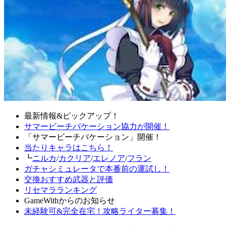
最新情報&ピックアップ！
サマービーチバケーション協力が開催！
「サマービーチバケーション」開催！
当たりキャラはこちら！
┗
ニルカ
/
カクリア
/
エレノア
/
フラン
ガチャシミュレータで本番前の運試し！
交換おすすめ武器と評価
リセマラランキング
GameWithからのお知らせ
未経験可&完全在宅！攻略ライター募集！