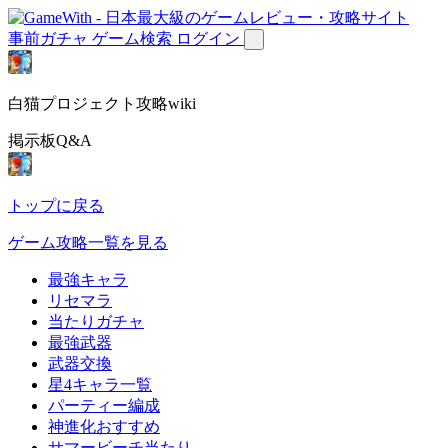
事前ガチャ
ゲーム検索
ログイン
白猫プロジェクト攻略wiki
掲示板Q&A
トップに戻る
ゲーム攻略一覧を見る
最強キャラ
リセマラ
当たりガチャ
最強武器
武器交換
星4キャラ一覧
パーティー編成
神進化おすすめ
サマービーチ当たり