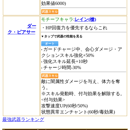
効果値6000)
武器スキル
モチーフキャラ
:
レイン(槍)
ダー
・HP回復力を優先するならこれ
ク・ピアサー
▼タップで武器の性能を見る
オート
ガードチャージ中、会心ダメージ・ア
クションスキル強化+50%
強化スキル延長+10秒
チャージ時間-30%
武器スキル
敵に闇属性ダメージを与え、体力を奪
う。
※スキル発動時、付与効果を解除する。
<付与効果>
攻撃速度UP(60秒/50%)
状態異常エンチャント(60秒/毒効果)
最強武器ランキング