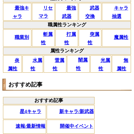
リセ
最強キ
武器
キャラ
最強
マラ
ャラ
交換
抽選
武器
職属性ランキング
斬属
打属
突属
職業別
魔属性
性
性
性
属性ランキング
闇属
炎
水属
雷属
光属
無
性
属性
性
性
性
属性
おすすめ記事
おすすめ記事
星4キャラ
新キャラ/新武器
速報/最新情報
開催中イベント