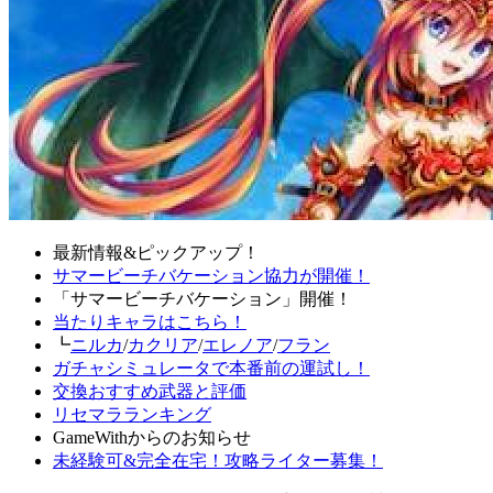
最新情報&ピックアップ！
サマービーチバケーション協力が開催！
「サマービーチバケーション」開催！
当たりキャラはこちら！
┗
ニルカ
/
カクリア
/
エレノア
/
フラン
ガチャシミュレータで本番前の運試し！
交換おすすめ武器と評価
リセマラランキング
GameWithからのお知らせ
未経験可&完全在宅！攻略ライター募集！