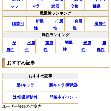
マラ
ャラ
交換
抽選
武器
職属性ランキング
斬属
打属
突属
職業別
魔属性
性
性
性
属性ランキング
闇属
炎
水属
雷属
光属
無
性
属性
性
性
性
属性
おすすめ記事
おすすめ記事
星4キャラ
新キャラ/新武器
速報/最新情報
開催中イベント
ユーザー登録のご案内