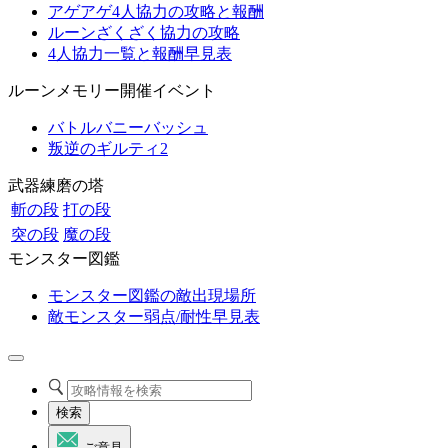
アゲアゲ4人協力の攻略と報酬
ルーンざくざく協力の攻略
4人協力一覧と報酬早見表
ルーンメモリー開催イベント
バトルバニーバッシュ
叛逆のギルティ2
武器練磨の塔
斬の段
打の段
突の段
魔の段
モンスター図鑑
モンスター図鑑の敵出現場所
敵モンスター弱点/耐性早見表
検索
ご意見