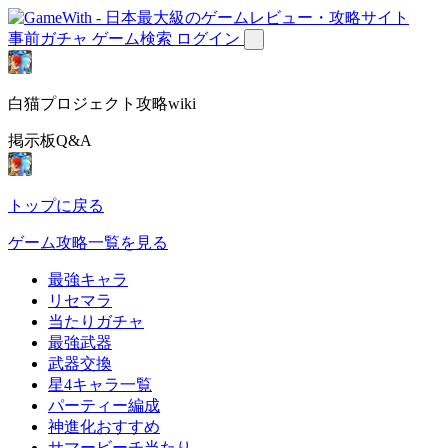
事前ガチャ
ゲーム検索
ログイン
白猫プロジェクト攻略wiki
掲示板Q&A
トップに戻る
ゲーム攻略一覧を見る
最強キャラ
リセマラ
当たりガチャ
最強武器
武器交換
星4キャラ一覧
パーティー編成
神進化おすすめ
サマービーチ当たり