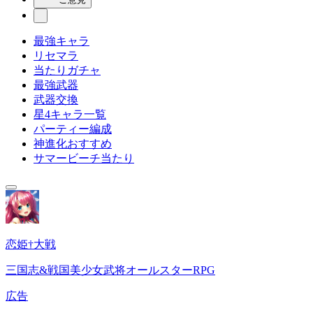
最強キャラ
リセマラ
当たりガチャ
最強武器
武器交換
星4キャラ一覧
パーティー編成
神進化おすすめ
サマービーチ当たり
恋姫†大戦
三国志&戦国美少女武将オールスターRPG
広告