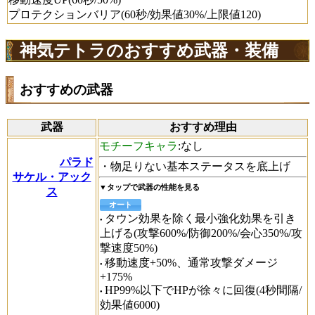
プロテクションバリア(60秒/効果値30%/上限値120)
神気テトラのおすすめ武器・装備
おすすめの武器
武器
おすすめ理由
モチーフキャラ
:なし
パラド
・物足りない基本ステータスを底上げ
サケル・アック
▼タップで武器の性能を見る
ス
オート
タウン効果を除く最小強化効果を引き
上げる(攻撃600%/防御200%/会心350%/攻
撃速度50%)
移動速度+50%、通常攻撃ダメージ
+175%
HP99%以下でHPが徐々に回復(4秒間隔/
効果値6000)