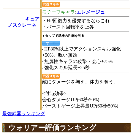
武器スキル
モチーフキャラ
:
エレメージュ
キュア
・HP回復力を優先するならこれ
ノスクレーネ
・バースト回転率を上昇
▼タップで武器の性能を見る
オート
HP80%以上でアクションスキル強化
+50%、呪い無効
無属性キャラの攻撃・会心+75%
強化スキル延長+25秒
武器スキル
敵にダメージを与え、体力を奪う。
<付与効果>
会心ダメージUP(60秒/50%)
バーストゲージ上昇量UP(60秒/50%)
最強武器ランキング
ウォリアー評価ランキング