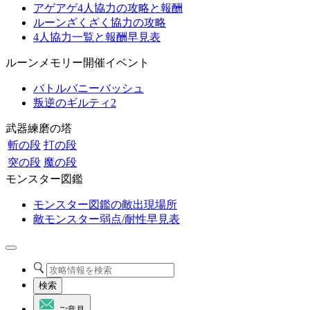
アゲアゲ4人協力の攻略と報酬
ルーンざくざく協力の攻略
4人協力一覧と報酬早見表
ルーンメモリー開催イベント
バトルバニーバッシュ
叛逆のギルティ2
武器練磨の塔
斬の段
打の段
突の段
魔の段
モンスター図鑑
モンスター図鑑の敵出現場所
敵モンスター弱点/耐性早見表
検索
ご意見