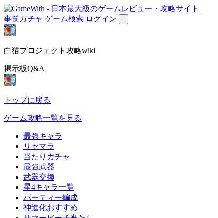
事前ガチャ
ゲーム検索
ログイン
白猫プロジェクト攻略wiki
掲示板Q&A
トップに戻る
ゲーム攻略一覧を見る
最強キャラ
リセマラ
当たりガチャ
最強武器
武器交換
星4キャラ一覧
パーティー編成
神進化おすすめ
サマービーチ当たり