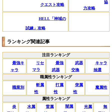
協
クエスト攻略
力攻略
HELL「神域の
試練」攻略
ランキング関連記事
注目ランキング
リセ
最強キ
武器
キャラ
最強
マラ
ャラ
交換
抽選
武器
職属性ランキング
斬属
打属
突属
職業別
魔属性
性
性
性
属性ランキング
闇属
炎
水属
雷属
光属
無