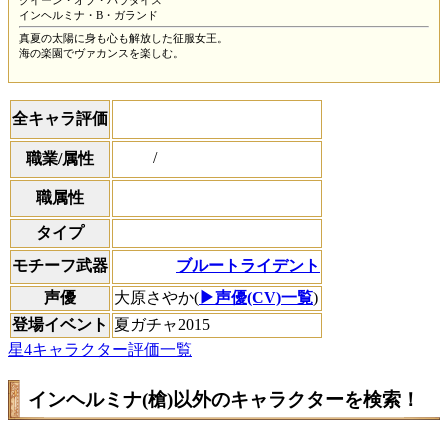
クイーン・オブ・パラダイス
インヘルミナ・B・ガランド
真夏の太陽に身も心も解放した征服女王。
海の楽園でヴァカンスを楽しむ。
全キャラ評価
/
職業/属性
職属性
タイプ
ブルートライデント
モチーフ武器
声優
大原さやか(
▶声優(CV)一覧
)
登場イベント
夏ガチャ2015
星4キャラクター評価一覧
インヘルミナ(槍)以外のキャラクターを検索！