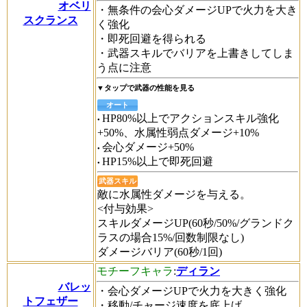
オベリ
・無条件の会心ダメージUPで火力を大き
スクランス
く強化
・即死回避を得られる
・武器スキルでバリアを上書きしてしま
う点に注意
▼タップで武器の性能を見る
オート
HP80%以上でアクションスキル強化
+50%、水属性弱点ダメージ+10%
会心ダメージ+50%
HP15%以上で即死回避
武器スキル
敵に水属性ダメージを与える。
<付与効果>
スキルダメージUP(60秒/50%/グランドク
ラスの場合15%/回数制限なし)
ダメージバリア(60秒/1回)
モチーフキャラ
:
ディラン
バレッ
・会心ダメージUPで火力を大きく強化
トフェザー
・移動/チャージ速度を底上げ