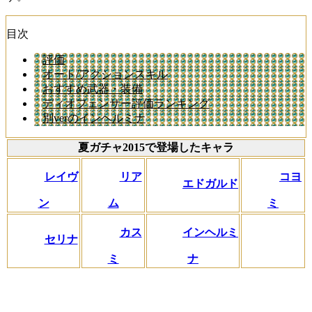
目次
評価
オート/アクションスキル
おすすめ武器・装備
ディオフェンサー評価ランキング
別verのインヘルミナ
夏ガチャ2015で登場したキャラ
レイヴ
リア
コヨ
エドガルド
ン
ム
ミ
カス
インヘルミ
セリナ
ミ
ナ