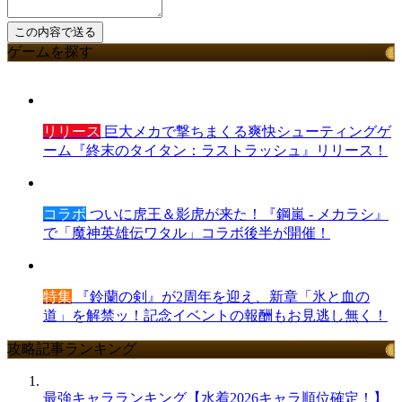
ゲームを探す
リリース
巨大メカで撃ちまくる爽快シューティングゲ
ーム『終末のタイタン：ラストラッシュ』リリース！
コラボ
ついに虎王＆影虎が来た！『鋼嵐 - メカラシ』
で「魔神英雄伝ワタル」コラボ後半が開催！
特集
『鈴蘭の剣』が2周年を迎え、新章「氷と血の
道」を解禁ッ！記念イベントの報酬もお見逃し無く！
攻略記事ランキング
最強キャラランキング【水着2026キャラ順位確定！】