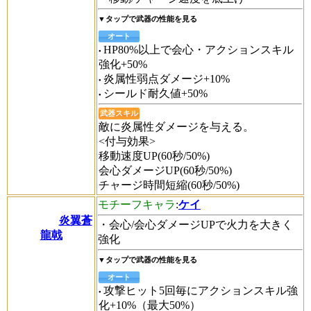
▼タップで武器の性能を見る
オート
HP80%以上で会心・アクションスキル
強化+50%
炎属性弱点ダメージ+10%
シールド耐久値+50%
武器スキル
敵に炎属性ダメージを与える。
<付与効果>
移動速度UP(60秒/50%)
会心ダメージUP(60秒/50%)
チャージ時間短縮(60秒/50%)
モチーフキャラ
:
ケイ
炎翼蒼
・会心/会心ダメージUPで火力を大きく
龍戟
強化
▼タップで武器の性能を見る
オート
攻撃ヒット5回毎にアクションスキル強
化+10%（最大50%）