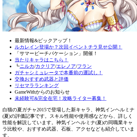
最新情報&ピックアップ！
ルカレイン登場か？次回イベントチラ見せ公開！
「サマービーチバケーション」開催！
当たりキャラはこちら！
┗
ニルカ
/
カクリア
/
エレノア
/
フラン
ガチャシミュレータで本番前の運試し！
交換おすすめ武器と評価
リセマラランキング
GameWithからのお知らせ
未経験可&完全在宅！攻略ライター募集！
白猫の夏ガチャ2015で登場した新キャラ、神気インヘルミナ
(夏)の評価記事です。スキル性能や使用感などから、詳しく
性能を解説しています。神気インヘルミナ(夏)の同職業キャ
ラ比較や、おすすめ武器、石板、アクセなども紹介していま
す。