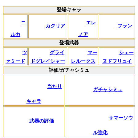
登場キャラ
ニ
エレ
カクリア
フラン
ルカ
ノア
登場武器
ツ
グライ
マー
シェー
ァミード
ドグレイシャー
レルークス
ヌドフリュイ
評価/ガチャシミュ
当たり
ガチャシミュ
キャラ
サマーソウ
武器の評価
ル強化