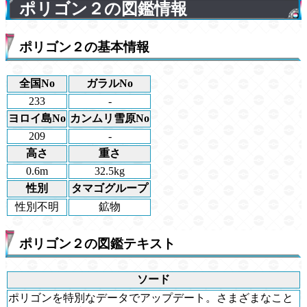
ポリゴン２の図鑑情報
ポリゴン２の基本情報
全国No
ガラルNo
233
-
ヨロイ島No
カンムリ雪原No
209
-
高さ
重さ
0.6m
32.5kg
性別
タマゴグループ
性別不明
鉱物
ポリゴン２の図鑑テキスト
ソード
ポリゴンを特別なデータでアップデート。さまざまなこと