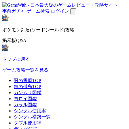
事前ガチャ
ゲーム検索
ログイン
ポケモン剣盾(ソードシールド)攻略
掲示板Q&A
トップに戻る
ゲーム攻略一覧を見る
冠の雪原TOP
鎧の孤島TOP
カンムリ図鑑
ヨロイ図鑑
ガラル図鑑
シングル使用率
シングル構築一覧
ダブル使用率
ディグダ探し