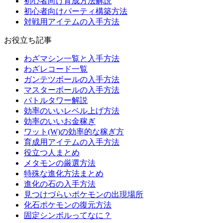
初心者向け育成方法解説
初心者向けパーティ構築方法
対戦用アイテムの入手方法
お役立ち記事
わざマシン一覧と入手方法
わざレコード一覧
ガンテツボールの入手方法
マスターボールの入手方法
バトルタワー解説
効率のいいレベル上げ方法
効率のいいお金稼ぎ
ワット(W)の効率的な稼ぎ方
育成用アイテムの入手方法
役立つ人まとめ
メタモンの厳選方法
特殊な進化方法まとめ
進化の石の入手方法
見つけづらいポケモンの出現場所
化石ポケモンの復元方法
固定シンボルってなに？