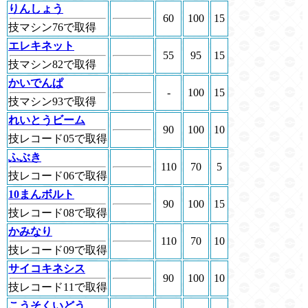
りんしょう
60
100
15
技マシン76で取得
エレキネット
55
95
15
技マシン82で取得
かいでんぱ
-
100
15
技マシン93で取得
れいとうビーム
90
100
10
技レコード05で取得
ふぶき
110
70
5
技レコード06で取得
10まんボルト
90
100
15
技レコード08で取得
かみなり
110
70
10
技レコード09で取得
サイコキネシス
90
100
10
技レコード11で取得
こうそくいどう