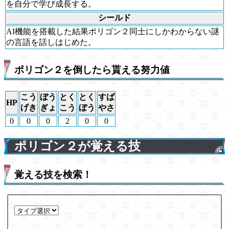
を自分で学び成長する。
シールド
AI機能を搭載した結果ポリゴン２同士にしかわからない謎
の言語を話しはじめた。
ポリゴン２を倒したら貰える努力値
こう
ぼう
とく
とく
すば
HP
げき
ぎょ
こう
ぼう
やさ
0
0
0
2
0
0
ポリゴン２が覚える技
覚える技を検索！