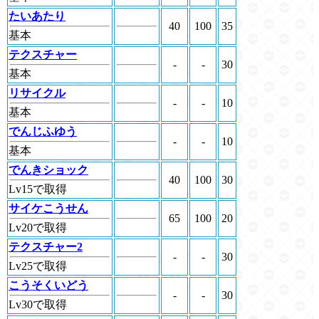
たいあたり
40
100
35
基本
テクスチャー
-
-
30
基本
リサイクル
-
-
10
基本
でんじふゆう
-
-
10
基本
でんきショック
40
100
30
Lv15で取得
サイケこうせん
65
100
20
Lv20で取得
テクスチャー2
-
-
30
Lv25で取得
こうそくいどう
-
-
30
Lv30で取得