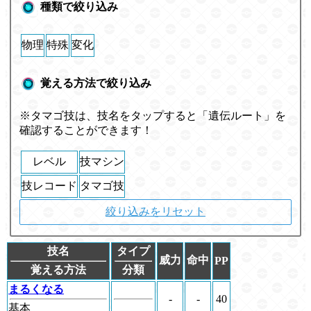
種類で絞り込み
物理
特殊
変化
覚える方法で絞り込み
※タマゴ技は、技名をタップすると「遺伝ルート」を
確認することができます！
レベル
技マシン
技レコード
タマゴ技
絞り込みをリセット
技名
タイプ
威力
命中
PP
覚える方法
分類
まるくなる
-
-
40
基本