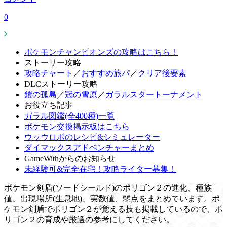
0
ポケモンチャンピオンズの攻略はこちら！
ストーリー攻略
攻略チャート
／
おすすめ旅パ
／
クリア後要素
DLCストーリー攻略
鎧の孤島
／
冠の雪原
／
ガラルスタートーナメント
お役立ち記事
ガラル図鑑(全400種)一覧
ポケモン交換掲示板はこちら
ウッウロボのレシピ&シミュレーター
ダイマックスアドベンチャーまとめ
GameWithからのお知らせ
未経験可&完全在宅！攻略ライター募集！
ポケモン剣盾(ソードシールド)のポリゴン２の進化、種族
値、出現場所(生息地)、実数値、弱点をまとめています。ポ
ケモン剣盾でポリゴン２が覚える技も掲載しているので、ポ
リゴン２の育成や厳選の参考にしてください。