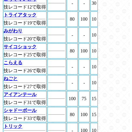
-
-
30
技レコード12で取得
トライアタック
80
100
10
技レコード19で取得
みがわり
-
-
10
技レコード20で取得
サイコショック
80
100
10
技レコード25で取得
こらえる
-
-
10
技レコード26で取得
ねごと
-
-
10
技レコード27で取得
アイアンテール
100
75
15
技レコード31で取得
シャドーボール
80
100
15
技レコード33で取得
トリック
-
100
10