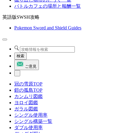
バトルカフェの場所と報酬一覧
英語版SWSH攻略
Pokemon Sword and Shield Guides
検索
ご意見
冠の雪原TOP
鎧の孤島TOP
カンムリ図鑑
ヨロイ図鑑
ガラル図鑑
シングル使用率
シングル構築一覧
ダブル使用率