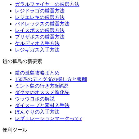
ガラルファイヤーの厳選方法
レジドラゴの厳選方法
レジエレキの厳選方法
バドレックスの厳選方法
レイスポスの厳選方法
ブリザポスの厳選方法
ケルディオ入手方法
レジギガス入手方法
鎧の孤島の新要素
鎧の孤島攻略まとめ
150匹のディグダの探し方と報酬
ミント島の行き方&解説
ダクマのオススメ進化先
ウッウロボの解説
ダイスープと素材入手法
ぼんぐりの入手方法
レギュレーションマークって?
便利ツール