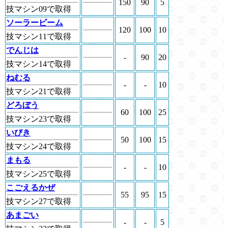
150
90
5
技マシン09で取得
ソーラービーム
120
100
10
技マシン11で取得
でんじは
-
90
20
技マシン14で取得
ねむる
-
-
10
技マシン21で取得
どろぼう
60
100
25
技マシン23で取得
いびき
50
100
15
技マシン24で取得
まもる
-
-
10
技マシン25で取得
こごえるかぜ
55
95
15
技マシン27で取得
あまごい
-
-
5