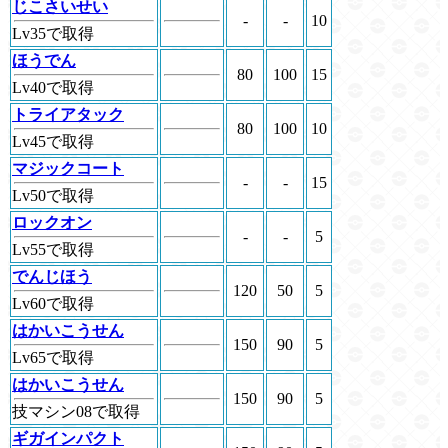
じこさいせい
-
-
10
Lv35で取得
ほうでん
80
100
15
Lv40で取得
トライアタック
80
100
10
Lv45で取得
マジックコート
-
-
15
Lv50で取得
ロックオン
-
-
5
Lv55で取得
でんじほう
120
50
5
Lv60で取得
はかいこうせん
150
90
5
Lv65で取得
はかいこうせん
150
90
5
技マシン08で取得
ギガインパクト