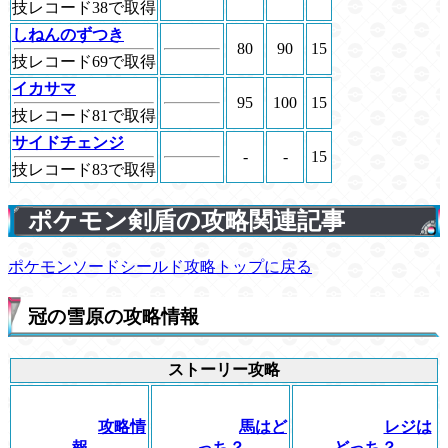
技レコード38で取得
しねんのずつき
80
90
15
技レコード69で取得
イカサマ
95
100
15
技レコード81で取得
サイドチェンジ
-
-
15
技レコード83で取得
ポケモン剣盾の攻略関連記事
ポケモンソードシールド攻略トップに戻る
冠の雪原の攻略情報
ストーリー攻略
攻略情
馬はど
レジは
報
っち？
どっち？