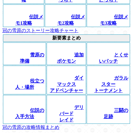
伝説メ
伝説メ
伝説メ
モ1攻略
モ2攻略
モ3攻略
冠の雪原のストーリー攻略チャート
新要素まとめ
雪原の
追加
とくせ
準備
ポケモン
いパッチ
ダイ
ガラル
役立つ
マックス
スター
人・場所
アドベンチャー
トーナメント
デリ
伝説の
三闘の
バード
入手方法
足跡
レイド
冠の雪原の攻略情報まとめ