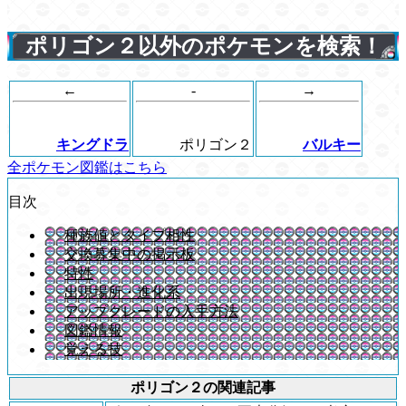
ポリゴン２以外のポケモンを検索！
←
-
→
キングドラ
ポリゴン２
バルキー
全ポケモン図鑑はこちら
目次
種族値とタイプ相性
交換募集中の掲示板
特性
出現場所・進化系
アップグレードの入手方法
図鑑情報
覚える技
ポリゴン２の関連記事