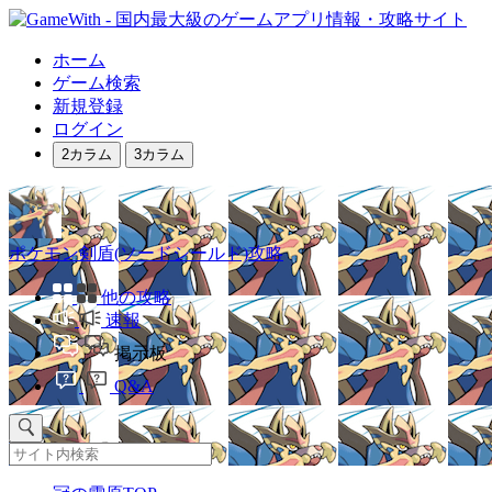
ホーム
ゲーム検索
新規登録
ログイン
2カラム
3カラム
ポケモン剣盾(ソードシールド)攻略
他の攻略
速報
掲示板
Q&A