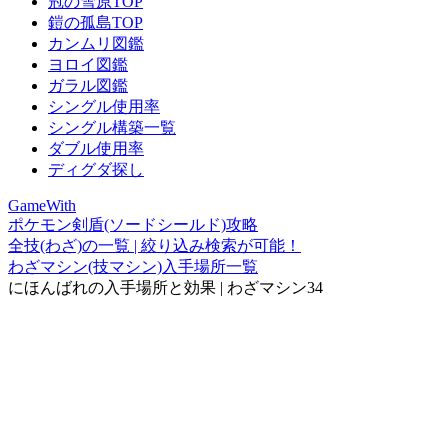
冠の雪原TOP
鎧の孤島TOP
カンムリ図鑑
ヨロイ図鑑
ガラル図鑑
シングル使用率
シングル構築一覧
ダブル使用率
ディグダ探し
GameWith
ポケモン剣盾(ソードシールド)攻略
全技(わざ)の一覧 | 絞り込み検索が可能！
わざマシン(技マシン)入手場所一覧
にほんばれの入手場所と効果 | わざマシン34