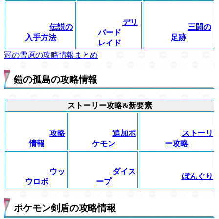
デリ
伝説の
三闘の
バード
入手方法
足跡
レイド
冠の雪原の攻略情報まとめ
鎧の孤島の攻略情報
ストーリー攻略&新要素
攻略
追加ポ
ストーリ
情報
ケモン
ー攻略
ウッ
ダイス
ぼんぐり
ウロボ
ープ
ポケモン剣盾の攻略情報