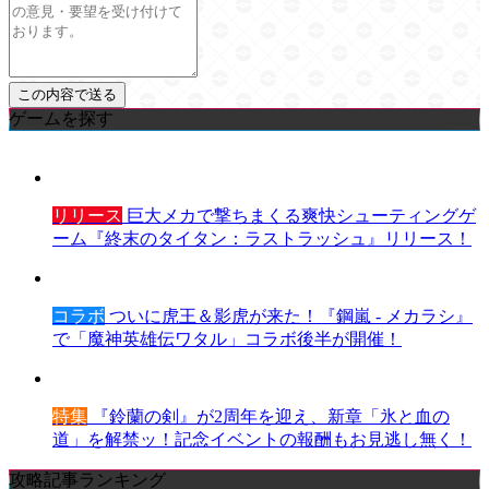
ゲームを探す
リリース
巨大メカで撃ちまくる爽快シューティングゲ
ーム『終末のタイタン：ラストラッシュ』リリース！
コラボ
ついに虎王＆影虎が来た！『鋼嵐 - メカラシ』
で「魔神英雄伝ワタル」コラボ後半が開催！
特集
『鈴蘭の剣』が2周年を迎え、新章「氷と血の
道」を解禁ッ！記念イベントの報酬もお見逃し無く！
攻略記事ランキング