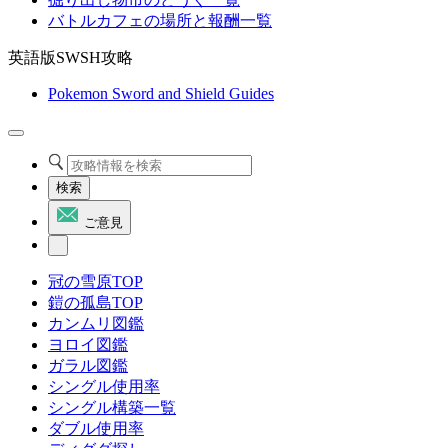
バトルカフェの場所と報酬一覧
英語版SWSH攻略
Pokemon Sword and Shield Guides
検索
ご意見
冠の雪原TOP
鎧の孤島TOP
カンムリ図鑑
ヨロイ図鑑
ガラル図鑑
シングル使用率
シングル構築一覧
ダブル使用率