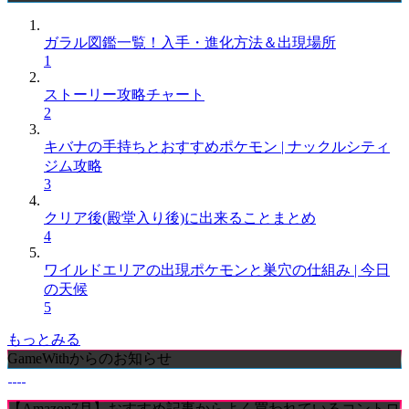
ガラル図鑑一覧！入手・進化方法＆出現場所
1
ストーリー攻略チャート
2
キバナの手持ちとおすすめポケモン | ナックルシティ
ジム攻略
3
クリア後(殿堂入り後)に出来ることまとめ
4
ワイルドエリアの出現ポケモンと巣穴の仕組み | 今日
の天候
5
もっとみる
GameWithからのお知らせ
【Amazon7月】おすすめ記事からよく買われているコントロ