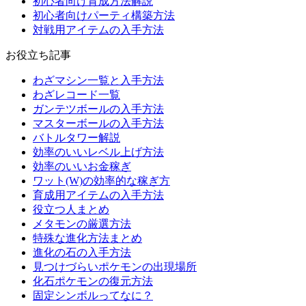
初心者向け育成方法解説
初心者向けパーティ構築方法
対戦用アイテムの入手方法
お役立ち記事
わざマシン一覧と入手方法
わざレコード一覧
ガンテツボールの入手方法
マスターボールの入手方法
バトルタワー解説
効率のいいレベル上げ方法
効率のいいお金稼ぎ
ワット(W)の効率的な稼ぎ方
育成用アイテムの入手方法
役立つ人まとめ
メタモンの厳選方法
特殊な進化方法まとめ
進化の石の入手方法
見つけづらいポケモンの出現場所
化石ポケモンの復元方法
固定シンボルってなに？