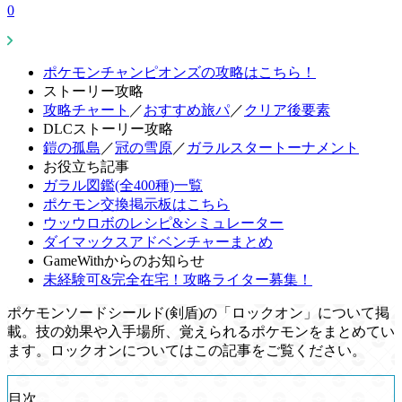
0
ポケモンチャンピオンズの攻略はこちら！
ストーリー攻略
攻略チャート
／
おすすめ旅パ
／
クリア後要素
DLCストーリー攻略
鎧の孤島
／
冠の雪原
／
ガラルスタートーナメント
お役立ち記事
ガラル図鑑(全400種)一覧
ポケモン交換掲示板はこちら
ウッウロボのレシピ&シミュレーター
ダイマックスアドベンチャーまとめ
GameWithからのお知らせ
未経験可&完全在宅！攻略ライター募集！
ポケモンソードシールド(剣盾)の「ロックオン」について掲
載。技の効果や入手場所、覚えられるポケモンをまとめてい
ます。ロックオンについてはこの記事をご覧ください。
目次