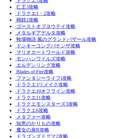
ドラクエ7攻略
仁王3攻略
ドラクエ1・2攻略
桃鉄2攻略
ゴーストオブヨウテイ攻略
メタルギアデルタ攻略
牧場物語 風のグランドバザール攻略
ドンキーコングバナンザ攻略
マリオカートワールド攻略
モンハンワイルズ攻略
エルデンリング攻略
Blades of Fire攻略
ファンタジーライフi攻略
ドラクエ3リメイク攻略
ドラクエ10オフライン攻略
ドラクエ11攻略
ドラクエモンスターズ3攻略
ドラクエ6攻略
メタファー攻略
知恵のかりもの攻略
魔女の泉R攻略
ドラゴンズドグマ2攻略