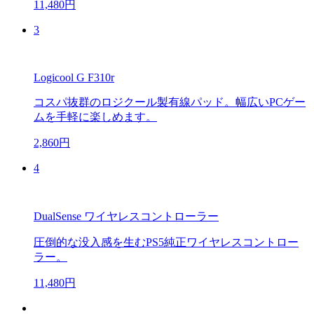
11,480円
3
Logicool G F310r
コスパ抜群のロジクール製有線パッド。幅広いPCゲー
ムを手軽に楽しめます。
2,860円
4
DualSense ワイヤレスコントローラー
圧倒的な没入感を生むPS5純正ワイヤレスコントロー
ラー。
11,480円