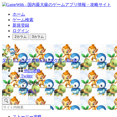
ホーム
ゲーム検索
新規登録
ログイン
2カラム
3カラム
ダイパリメイク攻略wiki | ポケモンBDSP
他の攻略
Twitter
掲示板
Q&A
ストーリー攻略