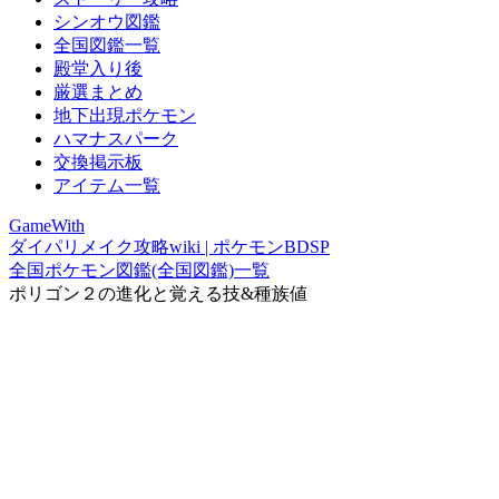
シンオウ図鑑
全国図鑑一覧
殿堂入り後
厳選まとめ
地下出現ポケモン
ハマナスパーク
交換掲示板
アイテム一覧
GameWith
ダイパリメイク攻略wiki | ポケモンBDSP
全国ポケモン図鑑(全国図鑑)一覧
ポリゴン２の進化と覚える技&種族値