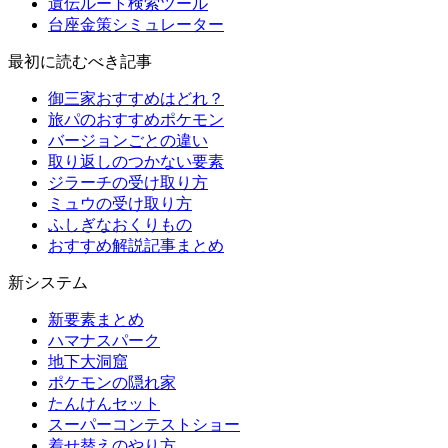
遺伝ルート検索ツール
台座金策シミュレーター
最初に読むべき記事
御三家おすすめはどれ？
旅パのおすすめポケモン
バージョンごとの違い
取り返しのつかない要素
ジラーチの受け取り方
ミュウの受け取り方
ふしぎなおくりもの
おすすめ解説記事まとめ
新システム
新要素まとめ
ハマナスパーク
地下大洞窟
ポケモンの隠れ家
たんけんセット
スーパーコンテストショー
着せ替えのやり方