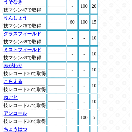
うそなき
-
100
20
技マシン47で取得
りんしょう
60
100
15
技マシン76で取得
グラスフィールド
-
-
10
技マシン88で取得
ミストフィールド
-
-
10
技マシン89で取得
みがわり
-
-
10
技レコード20で取得
こらえる
-
-
10
技レコード26で取得
ねごと
-
-
10
技レコード27で取得
アンコール
-
100
5
技レコード30で取得
ちょうはつ