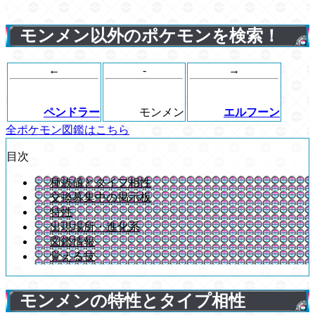
モンメン以外のポケモンを検索！
←
-
→
ペンドラー
モンメン
エルフーン
全ポケモン図鑑はこちら
目次
種族値とタイプ相性
交換募集中の掲示板
特性
出現場所・進化系
図鑑情報
覚える技
モンメンの特性とタイプ相性