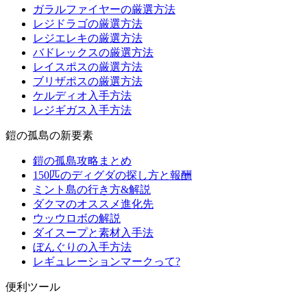
ガラルファイヤーの厳選方法
レジドラゴの厳選方法
レジエレキの厳選方法
バドレックスの厳選方法
レイスポスの厳選方法
ブリザポスの厳選方法
ケルディオ入手方法
レジギガス入手方法
鎧の孤島の新要素
鎧の孤島攻略まとめ
150匹のディグダの探し方と報酬
ミント島の行き方&解説
ダクマのオススメ進化先
ウッウロボの解説
ダイスープと素材入手法
ぼんぐりの入手方法
レギュレーションマークって?
便利ツール