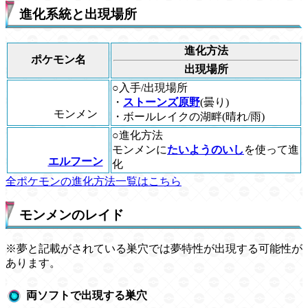
進化系統と出現場所
進化方法
ポケモン名
出現場所
○入手/出現場所
・
ストーンズ原野
(曇り)
モンメン
・ボールレイクの湖畔(晴れ/雨)
○進化方法
モンメンに
たいようのいし
を使って進
エルフーン
化
全ポケモンの進化方法一覧はこちら
モンメンのレイド
※夢と記載がされている巣穴では夢特性が出現する可能性が
あります。
両ソフトで出現する巣穴