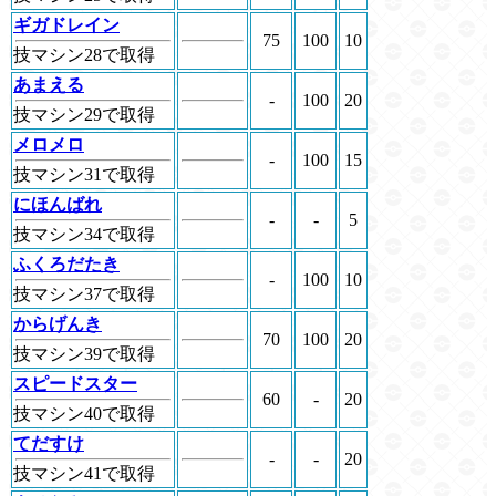
ギガドレイン
75
100
10
技マシン28で取得
あまえる
-
100
20
技マシン29で取得
メロメロ
-
100
15
技マシン31で取得
にほんばれ
-
-
5
技マシン34で取得
ふくろだたき
-
100
10
技マシン37で取得
からげんき
70
100
20
技マシン39で取得
スピードスター
60
-
20
技マシン40で取得
てだすけ
-
-
20
技マシン41で取得