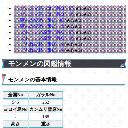
ハシノマ原っぱー巣Bー細
(★1,★2)
ハシノマ原っぱー巣Bー太
(★1,★2)
巨人の鏡池ー巣Dー細
(★1,★2)
巨人の鏡池ー巣Dー太
(★1,★2)
ストーンズ原野ー巣Cー細
(★1,★2)
ストーンズ原野ー巣Cー太
(★1,★2)
こもれび林ー巣Bー太
(★1,★2)
こもれび林ー巣Cー太
(★1,★2)
モンメンの図鑑情報
モンメンの基本情報
全国No
ガラルNo
546
262
ヨロイ島No
カンムリ雪原No
-
168
高さ
重さ