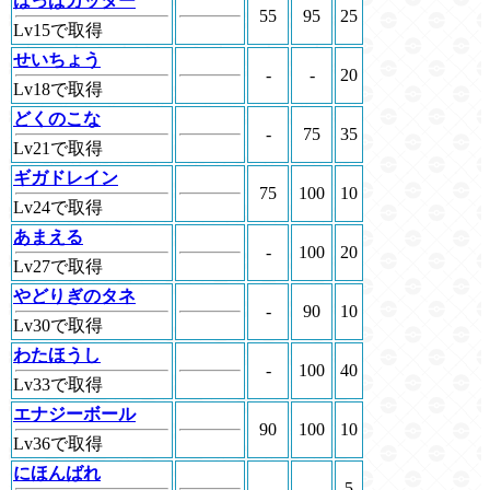
はっぱカッター
55
95
25
Lv15で取得
せいちょう
-
-
20
Lv18で取得
どくのこな
-
75
35
Lv21で取得
ギガドレイン
75
100
10
Lv24で取得
あまえる
-
100
20
Lv27で取得
やどりぎのタネ
-
90
10
Lv30で取得
わたほうし
-
100
40
Lv33で取得
エナジーボール
90
100
10
Lv36で取得
にほんばれ
-
-
5