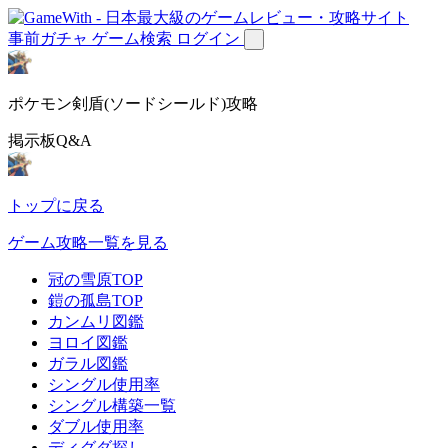
事前ガチャ
ゲーム検索
ログイン
ポケモン剣盾(ソードシールド)攻略
掲示板Q&A
トップに戻る
ゲーム攻略一覧を見る
冠の雪原TOP
鎧の孤島TOP
カンムリ図鑑
ヨロイ図鑑
ガラル図鑑
シングル使用率
シングル構築一覧
ダブル使用率
ディグダ探し