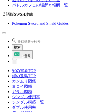
バトルカフェの場所と報酬一覧
英語版SWSH攻略
Pokemon Sword and Shield Guides
検索
ご意見
冠の雪原TOP
鎧の孤島TOP
カンムリ図鑑
ヨロイ図鑑
ガラル図鑑
シングル使用率
シングル構築一覧
ダブル使用率