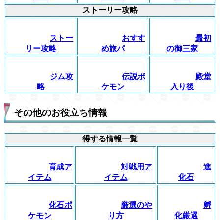
ストーリー攻略
ストー
おすす
最初
リー攻略
め旅パ
の御三家
ジム攻
伝説ポ
殿堂
略
ケモン
入り後
その他のお役立ち情報
得する情報一覧
育成ア
対戦用ア
進
イテム
イテム
化石
化石ポ
厳選のや
孵
ケモン
り方
化厳選