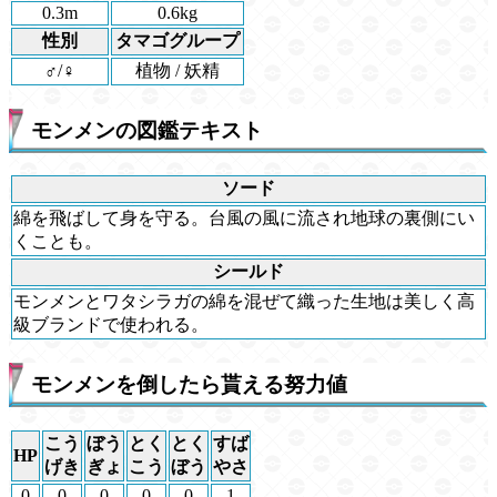
0.3m
0.6kg
性別
タマゴグループ
♂/♀
植物 / 妖精
モンメンの図鑑テキスト
ソード
綿を飛ばして身を守る。台風の風に流され地球の裏側にい
くことも。
シールド
モンメンとワタシラガの綿を混ぜて織った生地は美しく高
級ブランドで使われる。
モンメンを倒したら貰える努力値
こう
ぼう
とく
とく
すば
HP
げき
ぎょ
こう
ぼう
やさ
0
0
0
0
0
1