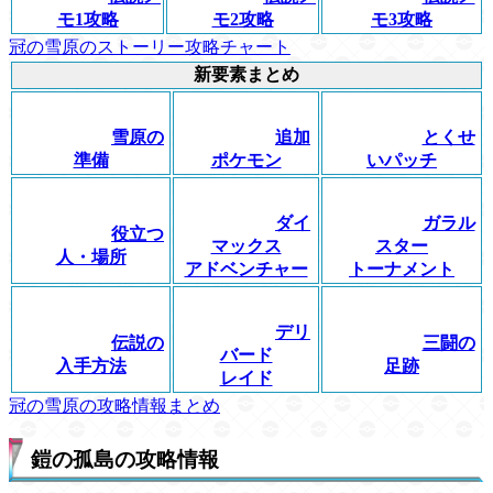
モ1攻略
モ2攻略
モ3攻略
冠の雪原のストーリー攻略チャート
新要素まとめ
雪原の
追加
とくせ
準備
ポケモン
いパッチ
ダイ
ガラル
役立つ
マックス
スター
人・場所
アドベンチャー
トーナメント
デリ
伝説の
三闘の
バード
入手方法
足跡
レイド
冠の雪原の攻略情報まとめ
鎧の孤島の攻略情報