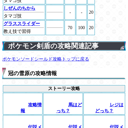
タマゴ技
しぜんのちから
-
-
20
タマゴ技
グラススライダー
70
100
20
教え技で習得
ポケモン剣盾の攻略関連記事
ポケモンソードシールド攻略トップに戻る
冠の雪原の攻略情報
ストーリー攻略
攻略情
馬はど
レジは
報
っち？
どっち？
伝説メ
伝説メ
伝説メ