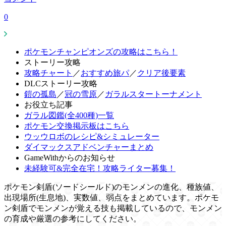
0
ポケモンチャンピオンズの攻略はこちら！
ストーリー攻略
攻略チャート
／
おすすめ旅パ
／
クリア後要素
DLCストーリー攻略
鎧の孤島
／
冠の雪原
／
ガラルスタートーナメント
お役立ち記事
ガラル図鑑(全400種)一覧
ポケモン交換掲示板はこちら
ウッウロボのレシピ&シミュレーター
ダイマックスアドベンチャーまとめ
GameWithからのお知らせ
未経験可&完全在宅！攻略ライター募集！
ポケモン剣盾(ソードシールド)のモンメンの進化、種族値、
出現場所(生息地)、実数値、弱点をまとめています。ポケモ
ン剣盾でモンメンが覚える技も掲載しているので、モンメン
の育成や厳選の参考にしてください。