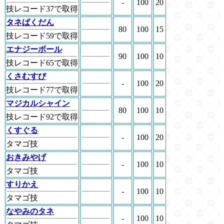
-
100
20
技レコード37で取得
タネばくだん
80
100
15
技レコード59で取得
エナジーボール
90
100
10
技レコード65で取得
くさむすび
-
100
20
技レコード77で取得
マジカルシャイン
80
100
10
技レコード92で取得
くすぐる
-
100
20
タマゴ技
おきみやげ
-
100
10
タマゴ技
すりかえ
-
100
10
タマゴ技
なやみのタネ
-
100
10