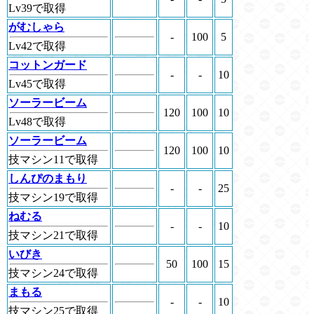
Lv39で取得
がむしゃら
-
100
5
Lv42で取得
コットンガード
-
-
10
Lv45で取得
ソーラービーム
120
100
10
Lv48で取得
ソーラービーム
120
100
10
技マシン11で取得
しんぴのまもり
-
-
25
技マシン19で取得
ねむる
-
-
10
技マシン21で取得
いびき
50
100
15
技マシン24で取得
まもる
-
-
10
技マシン25で取得