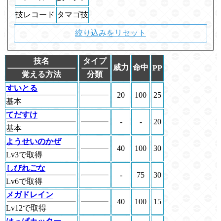
技レコード
タマゴ技
絞り込みをリセット
技名
タイプ
威力
命中
PP
覚える方法
分類
すいとる
20
100
25
基本
てだすけ
-
-
20
基本
ようせいのかぜ
40
100
30
Lv3で取得
しびれごな
-
75
30
Lv6で取得
メガドレイン
40
100
15
Lv12で取得