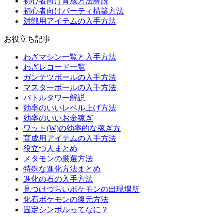
初心者向け育成方法解説
初心者向けパーティ構築方法
対戦用アイテムの入手方法
お役立ち記事
わざマシン一覧と入手方法
わざレコード一覧
ガンテツボールの入手方法
マスターボールの入手方法
バトルタワー解説
効率のいいレベル上げ方法
効率のいいお金稼ぎ
ワット(W)の効率的な稼ぎ方
育成用アイテムの入手方法
役立つ人まとめ
メタモンの厳選方法
特殊な進化方法まとめ
進化の石の入手方法
見つけづらいポケモンの出現場所
化石ポケモンの復元方法
固定シンボルってなに？