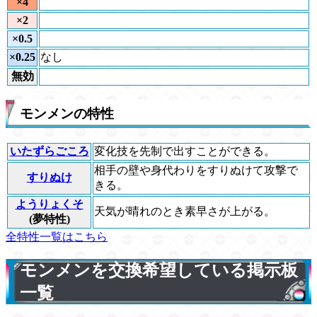
×4
×2
×0.5
×0.25
なし
無効
モンメンの特性
いたずらごころ
変化技を先制で出すことができる。
相手の壁や身代わりをすりぬけて攻撃で
すりぬけ
きる。
ようりょくそ
天気が晴れのとき素早さが上がる。
(夢特性)
全特性一覧はこちら
モンメンを交換希望している掲示板
一覧