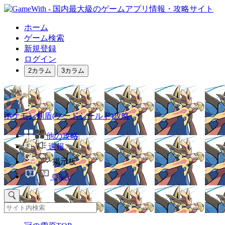
ホーム
ゲーム検索
新規登録
ログイン
2カラム
3カラム
ポケモン剣盾(ソードシールド)攻略
他の攻略
速報
掲示板
Q&A