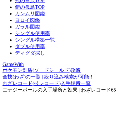
冠の雪原TOP
鎧の孤島TOP
カンムリ図鑑
ヨロイ図鑑
ガラル図鑑
シングル使用率
シングル構築一覧
ダブル使用率
ディグダ探し
GameWith
ポケモン剣盾(ソードシールド)攻略
全技(わざ)の一覧 | 絞り込み検索が可能！
わざレコード(技レコード)入手場所一覧
エナジーボールの入手場所と効果 | わざレコード65