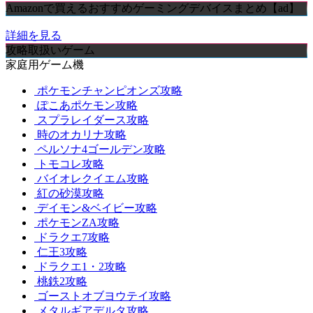
Amazonで買えるおすすめゲーミングデバイスまとめ【ad】
詳細を見る
攻略取扱いゲーム
家庭用ゲーム機
ポケモンチャンピオンズ攻略
ぽこあポケモン攻略
スプラレイダース攻略
時のオカリナ攻略
ペルソナ4ゴールデン攻略
トモコレ攻略
バイオレクイエム攻略
紅の砂漠攻略
デイモン&ベイビー攻略
ポケモンZA攻略
ドラクエ7攻略
仁王3攻略
ドラクエ1・2攻略
桃鉄2攻略
ゴーストオブヨウテイ攻略
メタルギアデルタ攻略