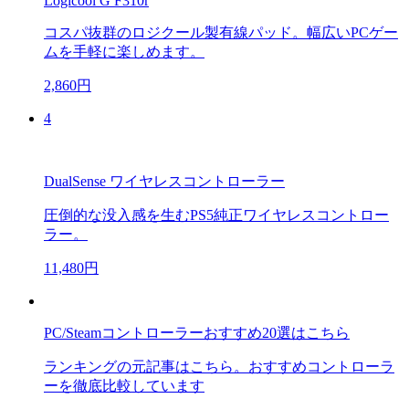
Logicool G F310r
コスパ抜群のロジクール製有線パッド。幅広いPCゲー
ムを手軽に楽しめます。
2,860円
4
DualSense ワイヤレスコントローラー
圧倒的な没入感を生むPS5純正ワイヤレスコントロー
ラー。
11,480円
PC/Steamコントローラーおすすめ20選はこちら
ランキングの元記事はこちら。おすすめコントローラ
ーを徹底比較しています