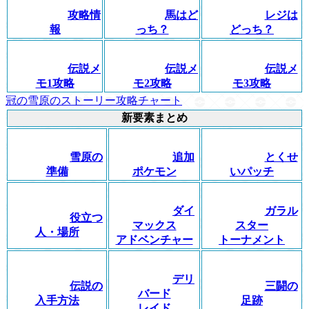
攻略情
馬はど
レジは
報
っち？
どっち？
伝説メ
伝説メ
伝説メ
モ1攻略
モ2攻略
モ3攻略
冠の雪原のストーリー攻略チャート
新要素まとめ
雪原の
追加
とくせ
準備
ポケモン
いパッチ
ダイ
ガラル
役立つ
マックス
スター
人・場所
アドベンチャー
トーナメント
デリ
伝説の
三闘の
バード
入手方法
足跡
レイド