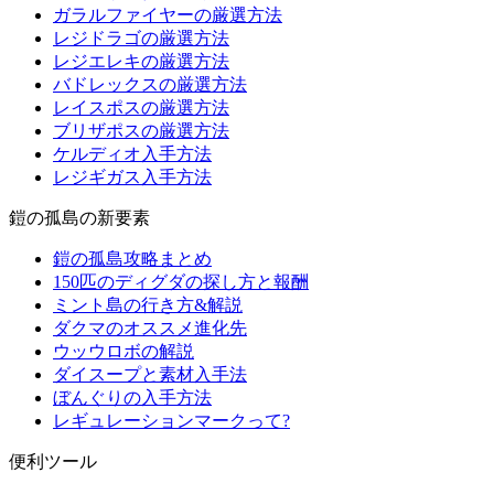
ガラルファイヤーの厳選方法
レジドラゴの厳選方法
レジエレキの厳選方法
バドレックスの厳選方法
レイスポスの厳選方法
ブリザポスの厳選方法
ケルディオ入手方法
レジギガス入手方法
鎧の孤島の新要素
鎧の孤島攻略まとめ
150匹のディグダの探し方と報酬
ミント島の行き方&解説
ダクマのオススメ進化先
ウッウロボの解説
ダイスープと素材入手法
ぼんぐりの入手方法
レギュレーションマークって?
便利ツール