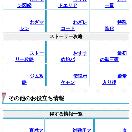
ン図鑑
ドエリア
一覧
わざマ
わざレ
特殊
シン
コード
進化
ストーリー攻略
ストー
おすす
最初
リー攻略
め旅パ
の御三家
ジム攻
伝説ポ
殿堂
略
ケモン
入り後
その他のお役立ち情報
得する情報一覧
育成ア
対戦用ア
進