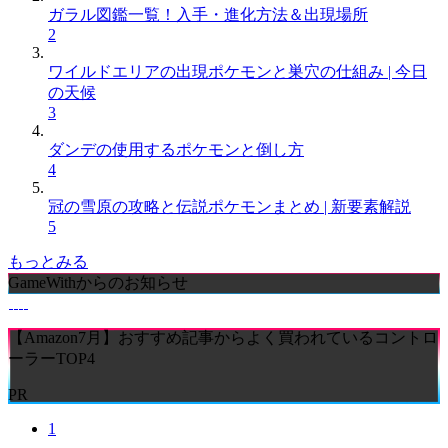
ガラル図鑑一覧！入手・進化方法＆出現場所
2
ワイルドエリアの出現ポケモンと巣穴の仕組み | 今日
の天候
3
ダンデの使用するポケモンと倒し方
4
冠の雪原の攻略と伝説ポケモンまとめ | 新要素解説
5
もっとみる
GameWithからのお知らせ
【Amazon7月】おすすめ記事からよく買われているコントロ
ーラーTOP4
PR
1