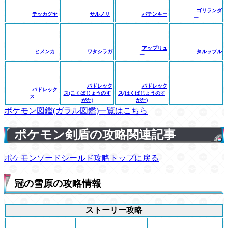
ゴリランダ
テッカグヤ
サルノリ
バチンキー
ー
アップリュ
ヒメンカ
ワタシラガ
タルップル
ー
バドレック
バドレック
バドレック
ス(こくばじょうのす
ス(はくばじょうのす
ス
がた)
がた)
ポケモン図鑑(ガラル図鑑)一覧はこちら
ポケモン剣盾の攻略関連記事
ポケモンソードシールド攻略トップに戻る
冠の雪原の攻略情報
ストーリー攻略