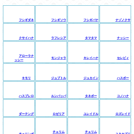
フシギダネ
フシギソウ
フシギバナ
ナゾノクサ
クサイハナ
ラフレシア
タマタマ
ナッシー
アローラナ
モンジャラ
キレイハナ
セレビィ
ッシー
キモリ
ジュプトル
ジュカイン
ハスボー
ハスブレロ
ルンパッパ
タネボー
コノハナ
ダーテング
ロゼリア
ユレイドル
ロズレイド
チェリム
チェリム
チェリンボ
ユキカブリ