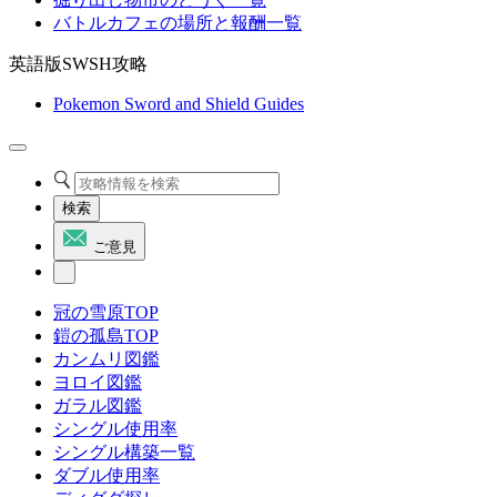
バトルカフェの場所と報酬一覧
英語版SWSH攻略
Pokemon Sword and Shield Guides
検索
ご意見
冠の雪原TOP
鎧の孤島TOP
カンムリ図鑑
ヨロイ図鑑
ガラル図鑑
シングル使用率
シングル構築一覧
ダブル使用率