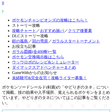
0
ポケモンチャンピオンズの攻略はこちら！
ストーリー攻略
攻略チャート
／
おすすめ旅パ
／
クリア後要素
DLCストーリー攻略
鎧の孤島
／
冠の雪原
／
ガラルスタートーナメント
お役立ち記事
ガラル図鑑(全400種)一覧
ポケモン交換掲示板はこちら
ウッウロボのレシピ&シミュレーター
ダイマックスアドベンチャーまとめ
GameWithからのお知らせ
未経験可&完全在宅！攻略ライター募集！
ポケモンソードシールド(剣盾)の「やどりぎのタネ」につい
て掲載。技の効果や入手場所、覚えられるポケモンをまとめ
ています。やどりぎのタネについてはこの記事をご覧くださ
い。