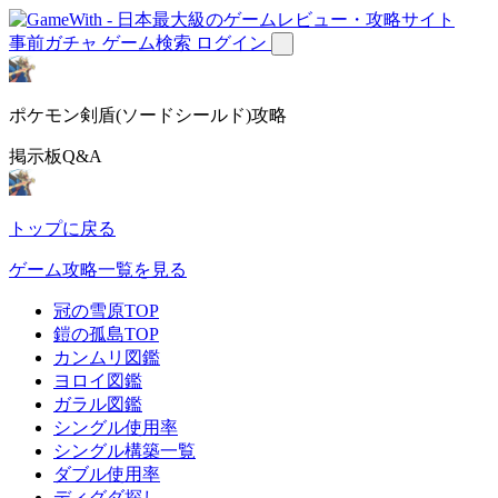
事前ガチャ
ゲーム検索
ログイン
ポケモン剣盾(ソードシールド)攻略
掲示板Q&A
トップに戻る
ゲーム攻略一覧を見る
冠の雪原TOP
鎧の孤島TOP
カンムリ図鑑
ヨロイ図鑑
ガラル図鑑
シングル使用率
シングル構築一覧
ダブル使用率
ディグダ探し