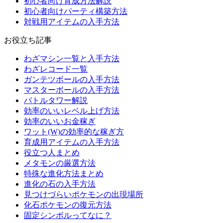
初心者向け育成方法解説
初心者向けパーティ構築方法
対戦用アイテムの入手方法
お役立ち記事
わざマシン一覧と入手方法
わざレコード一覧
ガンテツボールの入手方法
マスターボールの入手方法
バトルタワー解説
効率のいいレベル上げ方法
効率のいいお金稼ぎ
ワット(W)の効率的な稼ぎ方
育成用アイテムの入手方法
役立つ人まとめ
メタモンの厳選方法
特殊な進化方法まとめ
進化の石の入手方法
見つけづらいポケモンの出現場所
化石ポケモンの復元方法
固定シンボルってなに？