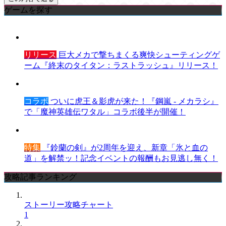
ゲームを探す
リリース
巨大メカで撃ちまくる爽快シューティングゲ
ーム『終末のタイタン：ラストラッシュ』リリース！
コラボ
ついに虎王＆影虎が来た！『鋼嵐 - メカラシ』
で「魔神英雄伝ワタル」コラボ後半が開催！
特集
『鈴蘭の剣』が2周年を迎え、新章「氷と血の
道」を解禁ッ！記念イベントの報酬もお見逃し無く！
攻略記事ランキング
ストーリー攻略チャート
1