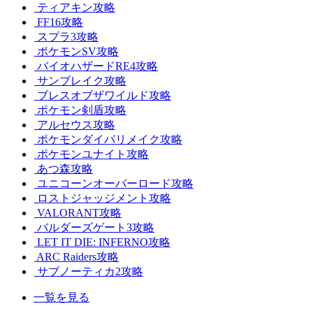
ティアキン攻略
FF16攻略
スプラ3攻略
ポケモンSV攻略
バイオハザードRE4攻略
サンブレイク攻略
ブレスオブザワイルド攻略
ポケモン剣盾攻略
アルセウス攻略
ポケモンダイパリメイク攻略
ポケモンユナイト攻略
あつ森攻略
ユニコーンオーバーロード攻略
ロストジャッジメント攻略
VALORANT攻略
バルダーズゲート3攻略
LET IT DIE: INFERNO攻略
ARC Raiders攻略
サブノーティカ2攻略
一覧を見る