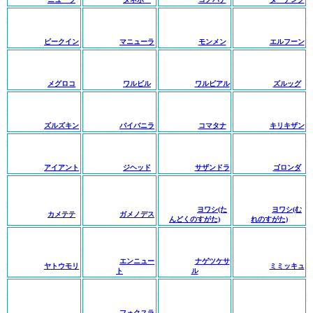
ビークイン
マニューラ
モンメン
エルフーン
メグロコ
ワルビル
ワルビアル
ズルッグ
ズルズキン
バイバニラ
コマタナ
キリキザン
アイアント
ジヘッド
サザンドラ
ゴロンダ
ヨワシ(た
ヨワシ(む
カメテテ
ガメノデス
んどくのすがた)
れのすがた)
エンニュー
ナゲツケサ
ヤトウモリ
ミミッキュ
ト
ル
フォクスラ