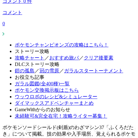
コメント
0
件
コメント
0
ポケモンチャンピオンズの攻略はこちら！
ストーリー攻略
攻略チャート
／
おすすめ旅パ
／
クリア後要素
DLCストーリー攻略
鎧の孤島
／
冠の雪原
／
ガラルスタートーナメント
お役立ち記事
ガラル図鑑(全400種)一覧
ポケモン交換掲示板はこちら
ウッウロボのレシピ&シミュレーター
ダイマックスアドベンチャーまとめ
GameWithからのお知らせ
未経験可&完全在宅！攻略ライター募集！
ポケモンソードシールド(剣盾)のわざマシン37「ふくろだた
き」について掲載。技の効果や入手場所、覚えられるポケモ