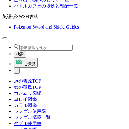
バトルカフェの場所と報酬一覧
英語版SWSH攻略
Pokemon Sword and Shield Guides
検索
ご意見
冠の雪原TOP
鎧の孤島TOP
カンムリ図鑑
ヨロイ図鑑
ガラル図鑑
シングル使用率
シングル構築一覧
ダブル使用率