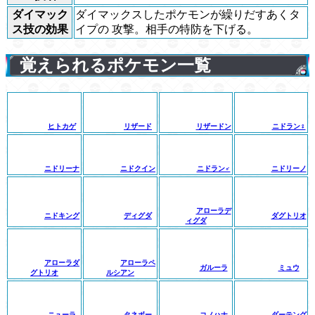
ダイマック
ダイマックスしたポケモンが繰りだすあくタ
ス技の効果
イプの 攻撃。相手の特防を下げる。
覚えられるポケモン一覧
ヒトカゲ
リザード
リザードン
ニドラン♀
ニドリーナ
ニドクイン
ニドラン♂
ニドリーノ
アローラデ
ニドキング
ディグダ
ダグトリオ
ィグダ
アローラダ
アローラペ
ガルーラ
ミュウ
グトリオ
ルシアン
ニューラ
タネボー
コノハナ
ダーテング