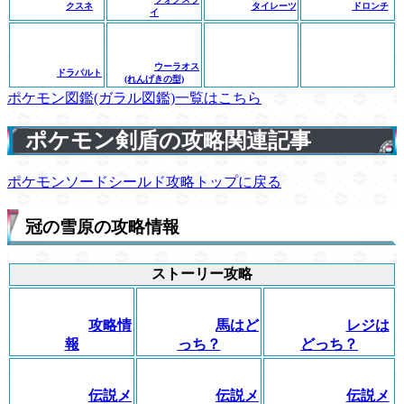
クスネ
タイレーツ
ドロンチ
イ
ウーラオス
ドラパルト
(れんげきの型)
ポケモン図鑑(ガラル図鑑)一覧はこちら
ポケモン剣盾の攻略関連記事
ポケモンソードシールド攻略トップに戻る
冠の雪原の攻略情報
ストーリー攻略
攻略情
馬はど
レジは
報
っち？
どっち？
伝説メ
伝説メ
伝説メ