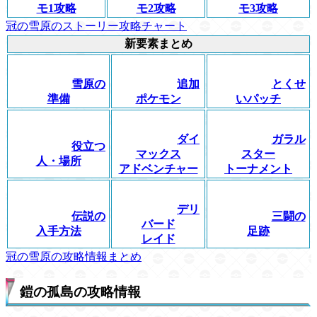
モ1攻略
モ2攻略
モ3攻略
冠の雪原のストーリー攻略チャート
新要素まとめ
雪原の
追加
とくせ
準備
ポケモン
いパッチ
ダイ
ガラル
役立つ
マックス
スター
人・場所
アドベンチャー
トーナメント
デリ
伝説の
三闘の
バード
入手方法
足跡
レイド
冠の雪原の攻略情報まとめ
鎧の孤島の攻略情報