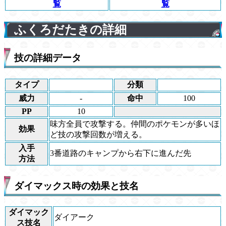
覧
覧
ふくろだたきの詳細
技の詳細データ
タイプ
分類
威力
-
命中
100
PP
10
味方全員で攻撃する。仲間のポケモンが多いほ
効果
ど技の攻撃回数が増える。
入手
3番道路のキャンプから右下に進んだ先
方法
ダイマックス時の効果と技名
ダイマック
ダイアーク
ス技名