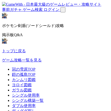
事前ガチャ
ゲーム検索
ログイン
ポケモン剣盾(ソードシールド)攻略
掲示板Q&A
トップに戻る
ゲーム攻略一覧を見る
冠の雪原TOP
鎧の孤島TOP
カンムリ図鑑
ヨロイ図鑑
ガラル図鑑
シングル使用率
シングル構築一覧
ダブル使用率
ディグダ探し