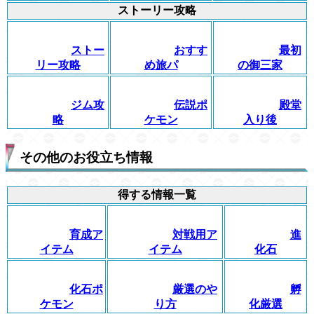
ストーリー攻略
ストー
おすす
最初
リー攻略
め旅パ
の御三家
ジム攻
伝説ポ
殿堂
略
ケモン
入り後
その他のお役立ち情報
得する情報一覧
育成ア
対戦用ア
進
イテム
イテム
化石
化石ポ
厳選のや
孵
ケモン
り方
化厳選