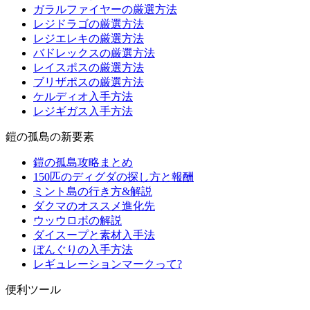
ガラルファイヤーの厳選方法
レジドラゴの厳選方法
レジエレキの厳選方法
バドレックスの厳選方法
レイスポスの厳選方法
ブリザポスの厳選方法
ケルディオ入手方法
レジギガス入手方法
鎧の孤島の新要素
鎧の孤島攻略まとめ
150匹のディグダの探し方と報酬
ミント島の行き方&解説
ダクマのオススメ進化先
ウッウロボの解説
ダイスープと素材入手法
ぼんぐりの入手方法
レギュレーションマークって?
便利ツール