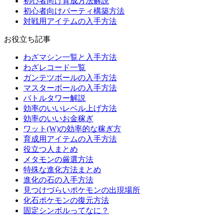
初心者向け育成方法解説
初心者向けパーティ構築方法
対戦用アイテムの入手方法
お役立ち記事
わざマシン一覧と入手方法
わざレコード一覧
ガンテツボールの入手方法
マスターボールの入手方法
バトルタワー解説
効率のいいレベル上げ方法
効率のいいお金稼ぎ
ワット(W)の効率的な稼ぎ方
育成用アイテムの入手方法
役立つ人まとめ
メタモンの厳選方法
特殊な進化方法まとめ
進化の石の入手方法
見つけづらいポケモンの出現場所
化石ポケモンの復元方法
固定シンボルってなに？