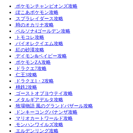
ポケモンチャンピオンズ攻略
ぽこあポケモン攻略
スプラレイダース攻略
時のオカリナ攻略
ペルソナ4ゴールデン攻略
トモコレ攻略
バイオレクイエム攻略
紅の砂漠攻略
デイモン&ベイビー攻略
ポケモンZA攻略
ドラクエ7攻略
仁王3攻略
ドラクエ1・2攻略
桃鉄2攻略
ゴーストオブヨウテイ攻略
メタルギアデルタ攻略
牧場物語 風のグランドバザール攻略
ドンキーコングバナンザ攻略
マリオカートワールド攻略
モンハンワイルズ攻略
エルデンリング攻略