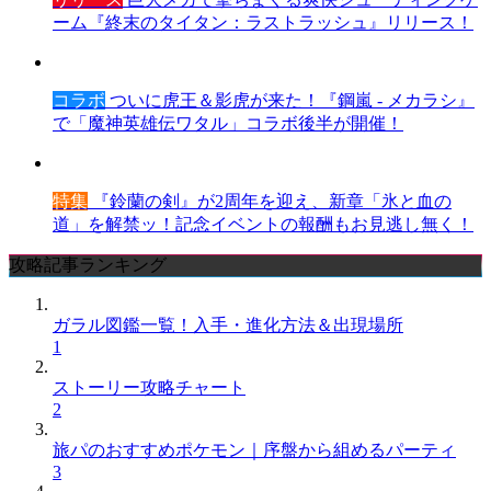
ーム『終末のタイタン：ラストラッシュ』リリース！
コラボ
ついに虎王＆影虎が来た！『鋼嵐 - メカラシ』
で「魔神英雄伝ワタル」コラボ後半が開催！
特集
『鈴蘭の剣』が2周年を迎え、新章「氷と血の
道」を解禁ッ！記念イベントの報酬もお見逃し無く！
攻略記事ランキング
ガラル図鑑一覧！入手・進化方法＆出現場所
1
ストーリー攻略チャート
2
旅パのおすすめポケモン｜序盤から組めるパーティ
3