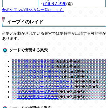
・
げきりんの湖
(霧)
全ポケモンの進化方法一覧はこちら
イーブイのレイド
※夢と記載がされている巣穴では夢特性が出現する可能性が
あります。
ソードで出現する巣穴
キバ湖・東ー巣Aー太
(★1,★2,夢★5)
キバ湖・東ー巣Aー太
(★1,★2,夢★5)
ハシノマ原っぱー巣Aー太
(★1,★2,夢★5)
ハシノマ原っぱー巣Aー太
(★1,★2,夢★5)
エンジンリバーサイドー巣Cー太
(★1,★2,夢★5)
エンジンリバーサイドー巣Cー太
(★1,★2,夢★5)
うららか草原ー巣Dー太
(★1,★2,夢★5)
うららか草原ー巣Dー太
(★1,★2,夢★5)