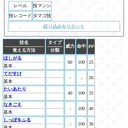
レベル
技マシン
技レコード
タマゴ技
絞り込みをリセット
技名
タイプ
威力
命中
PP
覚える方法
分類
ほしがる
60
100
25
基本
てだすけ
-
-
20
基本
たいあたり
40
100
35
基本
なきごえ
-
100
40
基本
しっぽをふる
-
100
30
基本