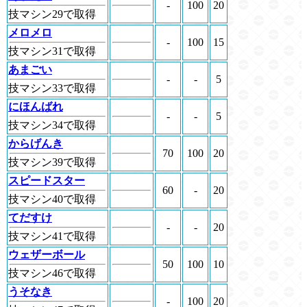
-
100
20
技マシン29で取得
メロメロ
-
100
15
技マシン31で取得
あまごい
-
-
5
技マシン33で取得
にほんばれ
-
-
5
技マシン34で取得
からげんき
70
100
20
技マシン39で取得
スピードスター
60
-
20
技マシン40で取得
てだすけ
-
-
20
技マシン41で取得
ウェザーボール
50
100
10
技マシン46で取得
うそなき
-
100
20