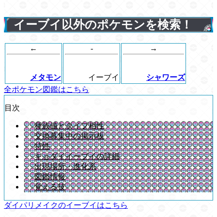
イーブイ以外のポケモンを検索！
←
-
→
メタモン
イーブイ
シャワーズ
全ポケモン図鑑はこちら
目次
種族値とタイプ相性
交換募集中の掲示板
特性
キョダイイーブイの詳細
出現場所・進化系
図鑑情報
覚える技
ダイパリメイクのイーブイはこちら