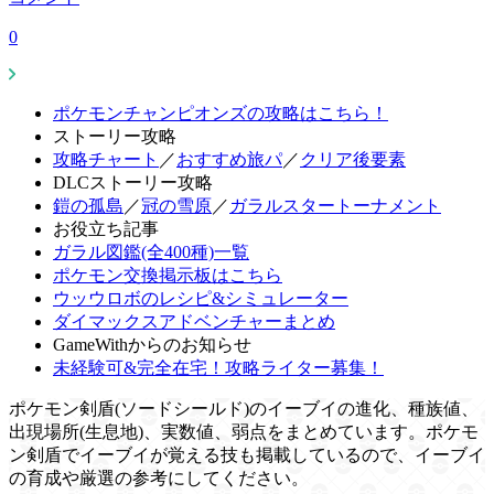
0
ポケモンチャンピオンズの攻略はこちら！
ストーリー攻略
攻略チャート
／
おすすめ旅パ
／
クリア後要素
DLCストーリー攻略
鎧の孤島
／
冠の雪原
／
ガラルスタートーナメント
お役立ち記事
ガラル図鑑(全400種)一覧
ポケモン交換掲示板はこちら
ウッウロボのレシピ&シミュレーター
ダイマックスアドベンチャーまとめ
GameWithからのお知らせ
未経験可&完全在宅！攻略ライター募集！
ポケモン剣盾(ソードシールド)のイーブイの進化、種族値、
出現場所(生息地)、実数値、弱点をまとめています。ポケモ
ン剣盾でイーブイが覚える技も掲載しているので、イーブイ
の育成や厳選の参考にしてください。