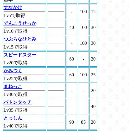
すなかけ
-
100
15
Lv5で取得
でんこうせっか
40
100
30
Lv10で取得
つぶらなひとみ
-
100
30
Lv15で取得
スピードスター
60
-
20
Lv20で取得
かみつく
60
100
25
Lv25で取得
まねっこ
-
-
20
Lv30で取得
バトンタッチ
-
-
40
Lv35で取得
とっしん
90
85
20
Lv40で取得