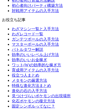
初心者向け育成方法解説
初心者向けパーティ構築方法
対戦用アイテムの入手方法
お役立ち記事
わざマシン一覧と入手方法
わざレコード一覧
ガンテツボールの入手方法
マスターボールの入手方法
バトルタワー解説
効率のいいレベル上げ方法
効率のいいお金稼ぎ
ワット(W)の効率的な稼ぎ方
育成用アイテムの入手方法
役立つ人まとめ
メタモンの厳選方法
特殊な進化方法まとめ
進化の石の入手方法
見つけづらいポケモンの出現場所
化石ポケモンの復元方法
固定シンボルってなに？