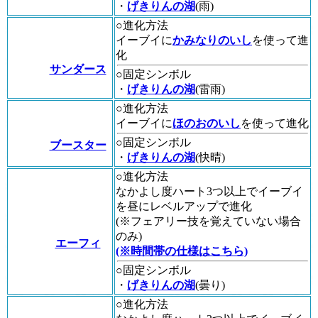
・
げきりんの湖
(雨)
○進化方法
イーブイに
かみなりのいし
を使って進
化
サンダース
○固定シンボル
・
げきりんの湖
(雷雨)
○進化方法
イーブイに
ほのおのいし
を使って進化
○固定シンボル
ブースター
・
げきりんの湖
(快晴)
○進化方法
なかよし度ハート3つ以上でイーブイ
を昼にレベルアップで進化
(※フェアリー技を覚えていない場合
のみ)
エーフィ
(※時間帯の仕様はこちら)
○固定シンボル
・
げきりんの湖
(曇り)
○進化方法