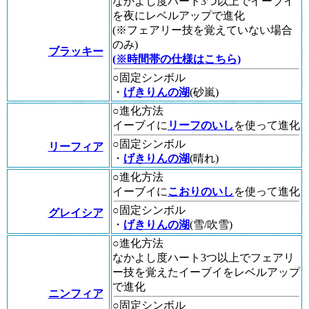
なかよし度ハート3つ以上でイーブイ
を夜にレベルアップで進化
(※フェアリー技を覚えていない場合
のみ)
ブラッキー
(※時間帯の仕様はこちら)
○固定シンボル
・
げきりんの湖
(砂嵐)
○進化方法
イーブイに
リーフのいし
を使って進化
○固定シンボル
リーフィア
・
げきりんの湖
(晴れ)
○進化方法
イーブイに
こおりのいし
を使って進化
○固定シンボル
グレイシア
・
げきりんの湖
(雪/吹雪)
○進化方法
なかよし度ハート3つ以上でフェアリ
ー技を覚えたイーブイをレベルアップ
で進化
ニンフィア
○固定シンボル