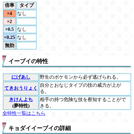
倍率
タイプ
×4
なし
×2
×0.5
なし
×0.25
なし
無効
イーブイの特性
にげあし
野生のポケモンから必ず逃げられる。
自分とおなじタイプの技の威力が上が
てきおうりょく
る。
きけんよち
相手の持つ危険な技を察知することがで
(夢特性)
きる。
全特性一覧はこちら
キョダイイーブイの詳細