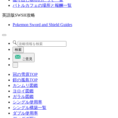
バトルカフェの場所と報酬一覧
英語版SWSH攻略
Pokemon Sword and Shield Guides
検索
ご意見
冠の雪原TOP
鎧の孤島TOP
カンムリ図鑑
ヨロイ図鑑
ガラル図鑑
シングル使用率
シングル構築一覧
ダブル使用率