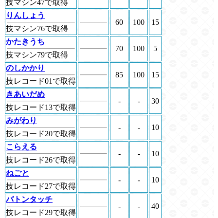
技マシン47で取得
りんしょう
60
100
15
技マシン76で取得
かたきうち
70
100
5
技マシン79で取得
のしかかり
85
100
15
技レコード01で取得
きあいだめ
-
-
30
技レコード13で取得
みがわり
-
-
10
技レコード20で取得
こらえる
-
-
10
技レコード26で取得
ねごと
-
-
10
技レコード27で取得
バトンタッチ
-
-
40
技レコード29で取得