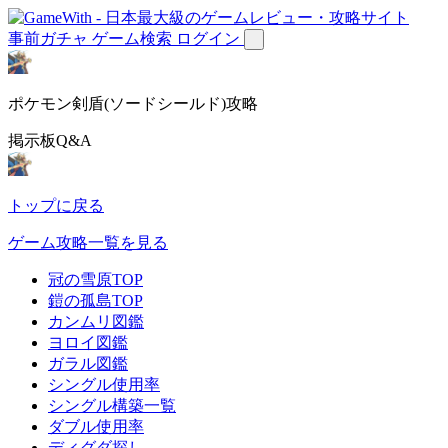
事前ガチャ
ゲーム検索
ログイン
ポケモン剣盾(ソードシールド)攻略
掲示板Q&A
トップに戻る
ゲーム攻略一覧を見る
冠の雪原TOP
鎧の孤島TOP
カンムリ図鑑
ヨロイ図鑑
ガラル図鑑
シングル使用率
シングル構築一覧
ダブル使用率
ディグダ探し