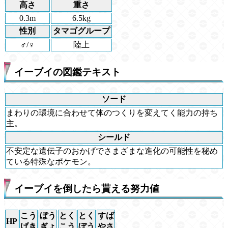
高さ
重さ
0.3m
6.5kg
性別
タマゴグループ
♂/♀
陸上
イーブイの図鑑テキスト
ソード
まわりの環境に合わせて体のつくりを変えてく能力の持ち
主。
シールド
不安定な遺伝子のおかげでさまざまな進化の可能性を秘め
ている特殊なポケモン。
イーブイを倒したら貰える努力値
こう
ぼう
とく
とく
すば
HP
げき
ぎょ
こう
ぼう
やさ