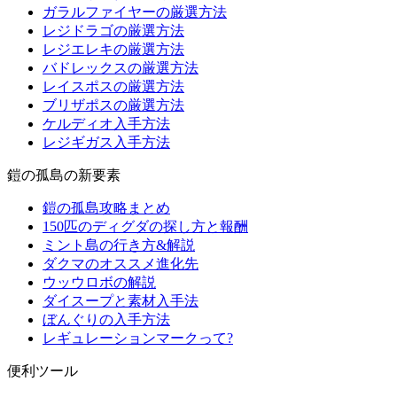
ガラルファイヤーの厳選方法
レジドラゴの厳選方法
レジエレキの厳選方法
バドレックスの厳選方法
レイスポスの厳選方法
ブリザポスの厳選方法
ケルディオ入手方法
レジギガス入手方法
鎧の孤島の新要素
鎧の孤島攻略まとめ
150匹のディグダの探し方と報酬
ミント島の行き方&解説
ダクマのオススメ進化先
ウッウロボの解説
ダイスープと素材入手法
ぼんぐりの入手方法
レギュレーションマークって?
便利ツール