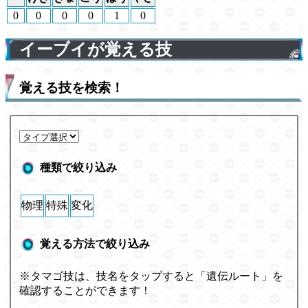
0
0
0
0
1
0
イーブイが覚える技
覚える技を検索！
種類で絞り込み
物理
特殊
変化
覚える方法で絞り込み
※タマゴ技は、技名をタップすると「遺伝ルート」を
確認することができます！