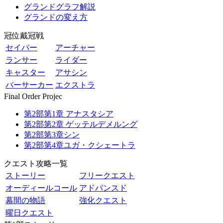
グランドグラフ解説
グランドの変え方
冠位戴冠戦
セイバー
アーチャー
ランサー
ライダー
キャスター
アサシン
バーサーカー
エクストラ
Final Order Projec
第2部第1章 アナスタシア
第2部第2章 ゲッテルデメルング
第2部第3章シン
第2部第4章ユガ・クシェートラ
クエスト攻略一覧
ストーリー
フリークエスト
オーディールコール
アドバンスド
幕間の物語
強化クエスト
曜日クエスト