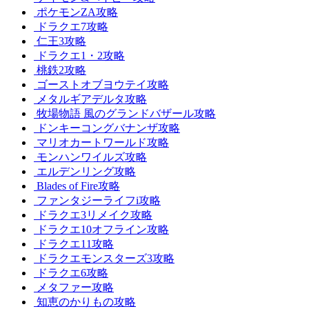
ポケモンZA攻略
ドラクエ7攻略
仁王3攻略
ドラクエ1・2攻略
桃鉄2攻略
ゴーストオブヨウテイ攻略
メタルギアデルタ攻略
牧場物語 風のグランドバザール攻略
ドンキーコングバナンザ攻略
マリオカートワールド攻略
モンハンワイルズ攻略
エルデンリング攻略
Blades of Fire攻略
ファンタジーライフi攻略
ドラクエ3リメイク攻略
ドラクエ10オフライン攻略
ドラクエ11攻略
ドラクエモンスターズ3攻略
ドラクエ6攻略
メタファー攻略
知恵のかりもの攻略