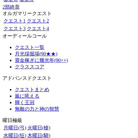
2部終章
オルガマリークエスト
クエスト1
クエスト2
クエスト3
クエスト4
オーディールコール
クエスト一覧
月光採掘場(90★★)
賞金稼ぎに幾光年(90++)
クラススコア
アドバンスドクエスト
クエストまとめ
嵐に吼える
輝く王冠
無敵の力と神の智慧
曜日極級
月曜日(弓)
火曜日(槍)
水曜日(狂)
木曜日(騎)