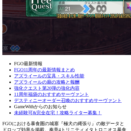
FGO最新情報
FGO11周年の最新情報まとめ
アズライールの宝具・スキル性能
アズライールの廟の攻略と報酬
強化クエスト第20弾の強化内容
11周年福袋のおすすめサーヴァント
デスティニーオーダー召喚のおすすめサーヴァント
GameWithからのお知らせ
未経験可&完全在宅！攻略ライター募集！
FGOにおける暴食圏の城塞『極犬の縄張り』の敵データと
ドロップ効率を掲載。奏章4トリニティメタトロニオス暴食