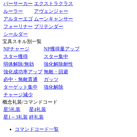
バーサーカー
エクストラクラス
ルーラー
アヴェンジャー
アルターエゴ
ムーンキャンサー
フォーリナー
プリテンダー
シールダー
宝具スキル別一覧
NPチャージ
NP獲得量アップ
スター獲得
スター集中
弱体解除/無効
強化解除耐性
強化成功率アップ
無敵・回避
必中・無敵貫通
ガッツ
ターゲット集中
強化解除
チャージ減少
概念礼装/コマンドコード
星5礼装
星4礼装
星1～3礼装
絆礼装
コマンドコード一覧