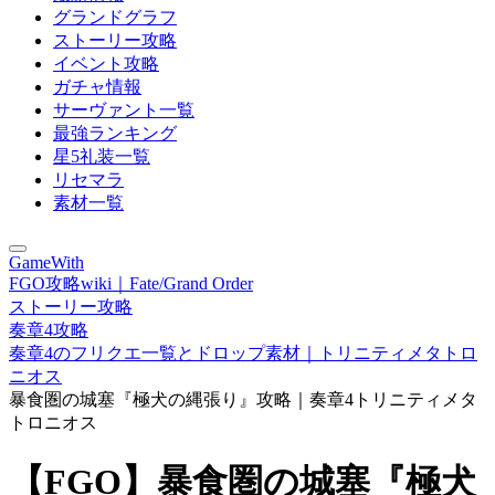
グランドグラフ
ストーリー攻略
イベント攻略
ガチャ情報
サーヴァント一覧
最強ランキング
星5礼装一覧
リセマラ
素材一覧
GameWith
FGO攻略wiki｜Fate/Grand Order
ストーリー攻略
奏章4攻略
奏章4のフリクエ一覧とドロップ素材｜トリニティメタトロ
ニオス
暴食圏の城塞『極犬の縄張り』攻略｜奏章4トリニティメタ
トロニオス
【FGO】暴食圏の城塞『極犬