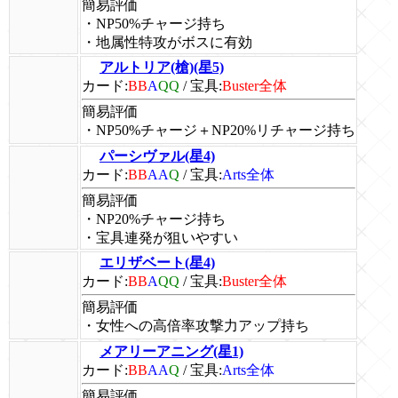
簡易評価
・NP50%チャージ持ち
・地属性特攻がボスに有効
アルトリア(槍)(星5)
カード:
BB
A
QQ
/
宝具:
Buster全体
簡易評価
・NP50%チャージ＋NP20%リチャージ持ち
パーシヴァル(星4)
カード:
BB
AA
Q
/
宝具:
Arts全体
簡易評価
・NP20%チャージ持ち
・宝具連発が狙いやすい
エリザベート(星4)
カード:
BB
A
QQ
/
宝具:
Buster全体
簡易評価
・女性への高倍率攻撃力アップ持ち
メアリーアニング(星1)
カード:
BB
AA
Q
/
宝具:
Arts全体
簡易評価