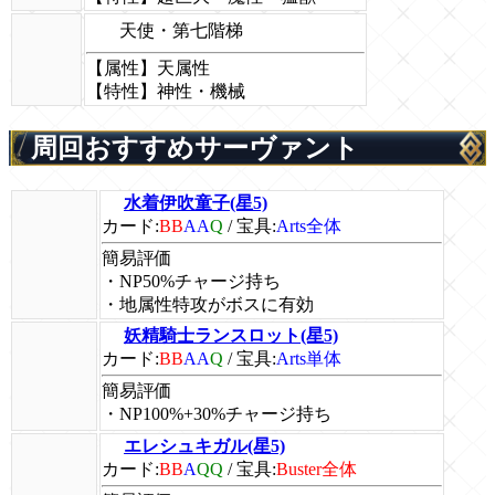
天使・第七階梯
【属性】天属性
【特性】神性・機械
周回おすすめサーヴァント
水着伊吹童子(星5)
カード:
BB
AA
Q
/
宝具:
Arts全体
簡易評価
・NP50%チャージ持ち
・地属性特攻がボスに有効
妖精騎士ランスロット(星5)
カード:
BB
AA
Q
/
宝具:
Arts単体
簡易評価
・NP100%+30%チャージ持ち
エレシュキガル(星5)
カード:
BB
A
QQ
/
宝具:
Buster全体