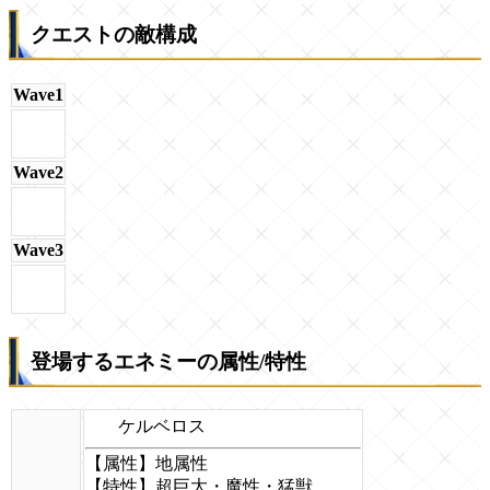
クエストの敵構成
Wave1
Wave2
Wave3
登場するエネミーの属性/特性
ケルベロス
【属性】地属性
【特性】超巨大・魔性・猛獣