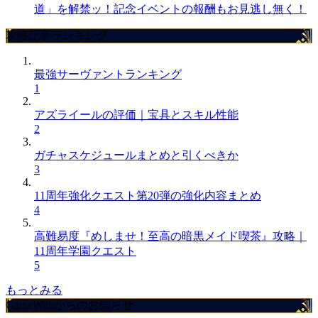
道」を解禁ッ！記念イベントの報酬もお見逃し無く！
攻略記事ランキング
最強サーヴァントランキング
1
アズライールの評価｜宝具とスキル性能
2
ガチャスケジュールまとめと引くべきか
3
11周年強化クエスト第20弾の強化内容まとめ
4
高難易度『めしませ！至高の暗黒メイド喫茶』攻略｜
11周年学園クエスト
5
もっとみる
GameWithからのお知らせ