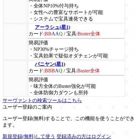
・全体NP10%付与持ち
・女性への豊富なサポートが可能
・システムで宝具連発できる
アーラシュ(星1)
カード:
BB
AA
Q
/
宝具:
Buster全体
簡易評価
・NP30%チャージ持ち
・宝具効果で疑似オダチェンが可能
バニヤン(星1)
カード:
BBB
A
Q
/
宝具:
Buster全体
簡易評価
・味方全体のBuster強化が可能
・全体防御力ダウンも所持
サーヴァントの検索ツールはこちら
ユーザー登録のご案内
ユーザー登録(無料)することで、この機能を使うことができ
ます。
新規登録(無料)して使う
登録済みの方はログイン