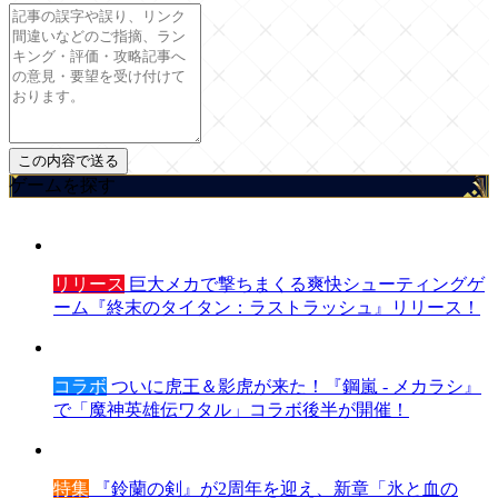
ゲームを探す
リリース
巨大メカで撃ちまくる爽快シューティングゲ
ーム『終末のタイタン：ラストラッシュ』リリース！
コラボ
ついに虎王＆影虎が来た！『鋼嵐 - メカラシ』
で「魔神英雄伝ワタル」コラボ後半が開催！
特集
『鈴蘭の剣』が2周年を迎え、新章「氷と血の