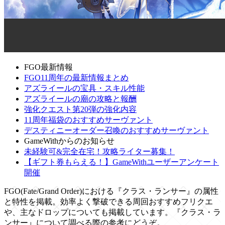
FGO最新情報
FGO11周年の最新情報まとめ
アズライールの宝具・スキル性能
アズライールの廟の攻略と報酬
強化クエスト第20弾の強化内容
11周年福袋のおすすめサーヴァント
デスティニーオーダー召喚のおすすめサーヴァント
GameWithからのお知らせ
未経験可&完全在宅！攻略ライター募集！
【ギフト券もらえる！】GameWithユーザーアンケート
開催
FGO(Fate/Grand Order)における『クラス・ランサー』の属性
と特性を掲載。効率よく撃破できる周回おすすめフリクエ
や、主なドロップについても掲載しています。『クラス・ラ
ンサー』について調べる際の参考にどうぞ。