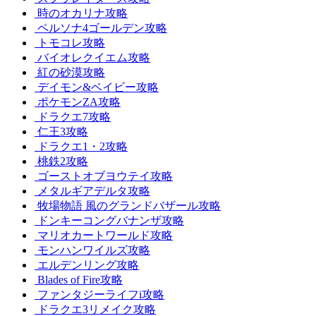
時のオカリナ攻略
ペルソナ4ゴールデン攻略
トモコレ攻略
バイオレクイエム攻略
紅の砂漠攻略
デイモン&ベイビー攻略
ポケモンZA攻略
ドラクエ7攻略
仁王3攻略
ドラクエ1・2攻略
桃鉄2攻略
ゴーストオブヨウテイ攻略
メタルギアデルタ攻略
牧場物語 風のグランドバザール攻略
ドンキーコングバナンザ攻略
マリオカートワールド攻略
モンハンワイルズ攻略
エルデンリング攻略
Blades of Fire攻略
ファンタジーライフi攻略
ドラクエ3リメイク攻略