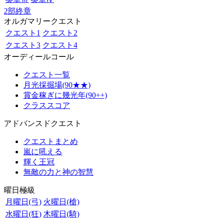
2部終章
オルガマリークエスト
クエスト1
クエスト2
クエスト3
クエスト4
オーディールコール
クエスト一覧
月光採掘場(90★★)
賞金稼ぎに幾光年(90++)
クラススコア
アドバンスドクエスト
クエストまとめ
嵐に吼える
輝く王冠
無敵の力と神の智慧
曜日極級
月曜日(弓)
火曜日(槍)
水曜日(狂)
木曜日(騎)