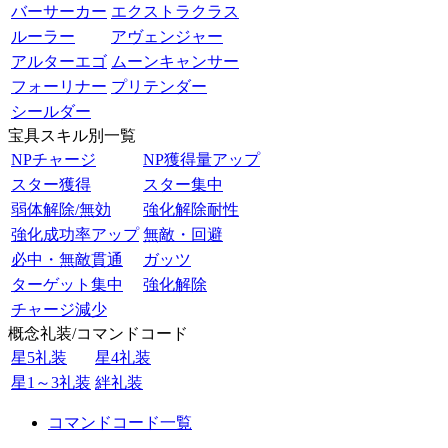
バーサーカー
エクストラクラス
ルーラー
アヴェンジャー
アルターエゴ
ムーンキャンサー
フォーリナー
プリテンダー
シールダー
宝具スキル別一覧
NPチャージ
NP獲得量アップ
スター獲得
スター集中
弱体解除/無効
強化解除耐性
強化成功率アップ
無敵・回避
必中・無敵貫通
ガッツ
ターゲット集中
強化解除
チャージ減少
概念礼装/コマンドコード
星5礼装
星4礼装
星1～3礼装
絆礼装
コマンドコード一覧