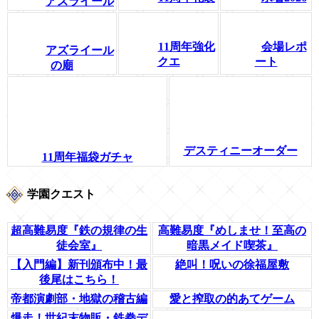
アズライール
11周年強化
会場レポ
アズライール
クエ
ート
の廟
デスティニーオーダー
11周年福袋ガチャ
学園クエスト
超高難易度『鉄の規律の生
高難易度『めしませ！至高の
徒会室』
暗黒メイド喫茶』
【入門編】新刊頒布中！最
絶叫！呪いの徐福屋敷
後尾はこちら！
帝都演劇部・地獄の稽古編
愛と搾取の的あてゲーム
爆走！世紀末物販・鉄拳デ