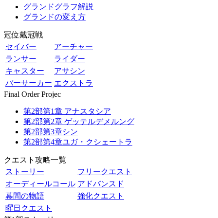
グランドグラフ解説
グランドの変え方
冠位戴冠戦
セイバー
アーチャー
ランサー
ライダー
キャスター
アサシン
バーサーカー
エクストラ
Final Order Projec
第2部第1章 アナスタシア
第2部第2章 ゲッテルデメルング
第2部第3章シン
第2部第4章ユガ・クシェートラ
クエスト攻略一覧
ストーリー
フリークエスト
オーディールコール
アドバンスド
幕間の物語
強化クエスト
曜日クエスト