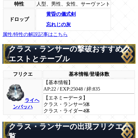
特性
人型、男性、女性、サーヴァント
黄昏の儀式剣
ドロップ
忘れじの灰
属性/特性の解説記事はこちら
クラス・ランサーの撃破おすすめク
エストとテーブル
フリクエ
基本情報/登場体数
【基本情報】
AP:22 / EXP:25048 / 絆:835
【エネミーデータ】
ライヘ
クラス・ランサー5体
ンバッハ
クラス・ライダー4体
クラス・ランサーの出現フリクエ一
覧