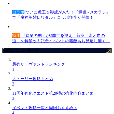
コラボ
ついに虎王＆影虎が来た！『鋼嵐 - メカラシ』
で「魔神英雄伝ワタル」コラボ後半が開催！
特集
『鈴蘭の剣』が2周年を迎え、新章「氷と血の
道」を解禁ッ！記念イベントの報酬もお見逃し無く！
攻略記事ランキング
最強サーヴァントランキング
1
ストーリー攻略まとめ
2
11周年強化クエスト第20弾の強化内容まとめ
3
イベント攻略一覧と周回おすすめ度
4