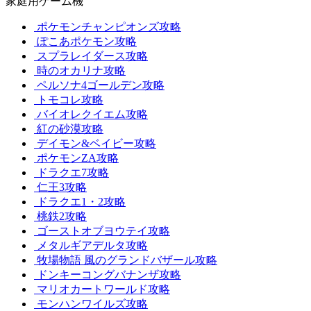
家庭用ゲーム機
ポケモンチャンピオンズ攻略
ぽこあポケモン攻略
スプラレイダース攻略
時のオカリナ攻略
ペルソナ4ゴールデン攻略
トモコレ攻略
バイオレクイエム攻略
紅の砂漠攻略
デイモン&ベイビー攻略
ポケモンZA攻略
ドラクエ7攻略
仁王3攻略
ドラクエ1・2攻略
桃鉄2攻略
ゴーストオブヨウテイ攻略
メタルギアデルタ攻略
牧場物語 風のグランドバザール攻略
ドンキーコングバナンザ攻略
マリオカートワールド攻略
モンハンワイルズ攻略