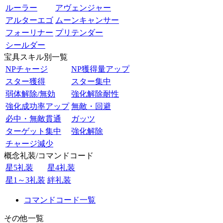
ルーラー
アヴェンジャー
アルターエゴ
ムーンキャンサー
フォーリナー
プリテンダー
シールダー
宝具スキル別一覧
NPチャージ
NP獲得量アップ
スター獲得
スター集中
弱体解除/無効
強化解除耐性
強化成功率アップ
無敵・回避
必中・無敵貫通
ガッツ
ターゲット集中
強化解除
チャージ減少
概念礼装/コマンドコード
星5礼装
星4礼装
星1～3礼装
絆礼装
コマンドコード一覧
その他一覧