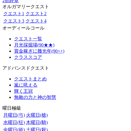
2部終章
オルガマリークエスト
クエスト1
クエスト2
クエスト3
クエスト4
オーディールコール
クエスト一覧
月光採掘場(90★★)
賞金稼ぎに幾光年(90++)
クラススコア
アドバンスドクエスト
クエストまとめ
嵐に吼える
輝く王冠
無敵の力と神の智慧
曜日極級
月曜日(弓)
火曜日(槍)
水曜日(狂)
木曜日(騎)
金曜日(術)
土曜日(殺)