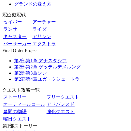
グランドの変え方
冠位戴冠戦
セイバー
アーチャー
ランサー
ライダー
キャスター
アサシン
バーサーカー
エクストラ
Final Order Projec
第2部第1章 アナスタシア
第2部第2章 ゲッテルデメルング
第2部第3章シン
第2部第4章ユガ・クシェートラ
クエスト攻略一覧
ストーリー
フリークエスト
オーディールコール
アドバンスド
幕間の物語
強化クエスト
曜日クエスト
第1部ストーリー