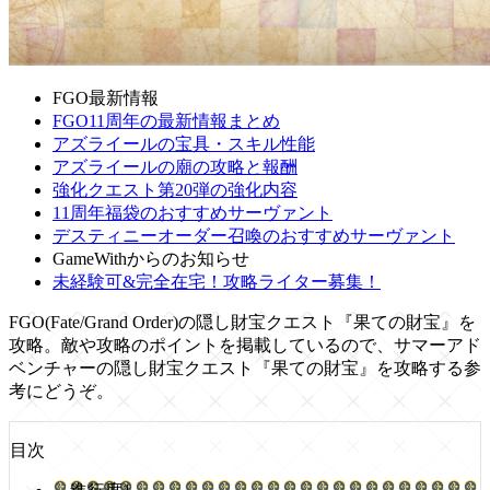
FGO最新情報
FGO11周年の最新情報まとめ
アズライールの宝具・スキル性能
アズライールの廟の攻略と報酬
強化クエスト第20弾の強化内容
11周年福袋のおすすめサーヴァント
デスティニーオーダー召喚のおすすめサーヴァント
GameWithからのお知らせ
未経験可&完全在宅！攻略ライター募集！
FGO(Fate/Grand Order)の隠し財宝クエスト『果ての財宝』を
攻略。敵や攻略のポイントを掲載しているので、サマーアド
ベンチャーの隠し財宝クエスト『果ての財宝』を攻略する参
考にどうぞ。
目次