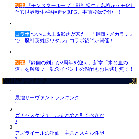
特集
『モンスターループ：獣神転生』名将がケモ化し
た異世界転生×獣神進化RPG。事前登録受付中！
コラボ
ついに虎王＆影虎が来た！『鋼嵐 - メカラシ』
で「魔神英雄伝ワタル」コラボ後半が開催！
特集
『鈴蘭の剣』が2周年を迎え、新章「氷と血の
道」を解禁ッ！記念イベントの報酬もお見逃し無く！
攻略記事ランキング
最強サーヴァントランキング
1
ガチャスケジュールまとめと引くべきか
2
アズライールの評価｜宝具とスキル性能