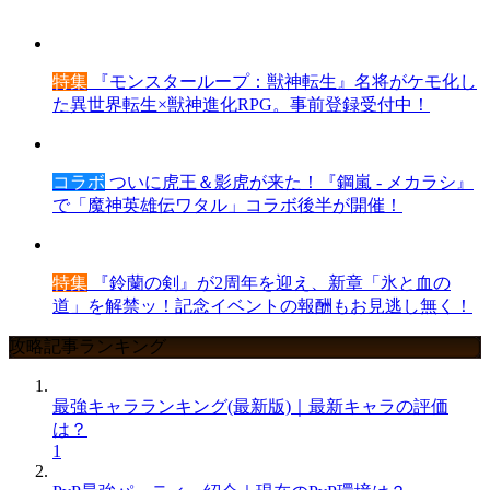
特集
『モンスターループ：獣神転生』名将がケモ化し
た異世界転生×獣神進化RPG。事前登録受付中！
コラボ
ついに虎王＆影虎が来た！『鋼嵐 - メカラシ』
で「魔神英雄伝ワタル」コラボ後半が開催！
特集
『鈴蘭の剣』が2周年を迎え、新章「氷と血の
道」を解禁ッ！記念イベントの報酬もお見逃し無く！
攻略記事ランキング
最強キャラランキング(最新版)｜最新キャラの評価
は？
1