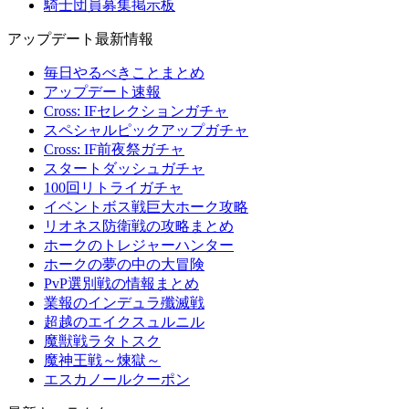
騎士団員募集掲示板
アップデート最新情報
毎日やるべきことまとめ
アップデート速報
Cross: IFセレクションガチャ
スペシャルピックアップガチャ
Cross: IF前夜祭ガチャ
スタートダッシュガチャ
100回リトライガチャ
イベントボス戦巨大ホーク攻略
リオネス防衛戦の攻略まとめ
ホークのトレジャーハンター
ホークの夢の中の大冒険
PvP選別戦の情報まとめ
業報のインデュラ殲滅戦
超越のエイクスュルニル
魔獣戦ラタトスク
魔神王戦～煉獄～
エスカノールクーポン