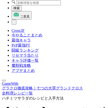
検索
ご意見
Cross:IF
今やることまとめ
最強キャラ
PvP最強PT
闘級ランキング
リセマラ当たり
キャラ評価一覧
魔獣戦攻略
アプデまとめ
GameWith
グラクロ徹底攻略｜七つの大罪グランドクロス
全料理レシピ一覧
ハチミツサラダのレシピと入手方法