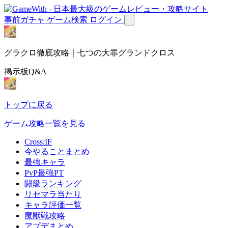
事前ガチャ
ゲーム検索
ログイン
グラクロ徹底攻略｜七つの大罪グランドクロス
掲示板Q&A
トップに戻る
ゲーム攻略一覧を見る
Cross:IF
今やることまとめ
最強キャラ
PvP最強PT
闘級ランキング
リセマラ当たり
キャラ評価一覧
魔獣戦攻略
アプデまとめ