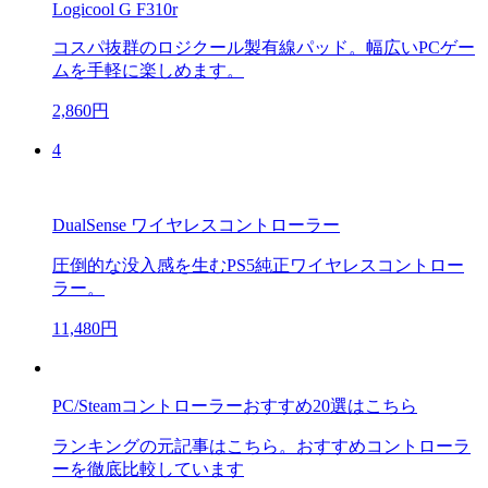
Logicool G F310r
コスパ抜群のロジクール製有線パッド。幅広いPCゲー
ムを手軽に楽しめます。
2,860円
4
DualSense ワイヤレスコントローラー
圧倒的な没入感を生むPS5純正ワイヤレスコントロー
ラー。
11,480円
PC/Steamコントローラーおすすめ20選はこちら
ランキングの元記事はこちら。おすすめコントローラ
ーを徹底比較しています