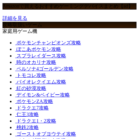
Amazonで買えるおすすめゲーミングデバイスまとめ【ad】
詳細を見る
攻略取扱いゲーム
家庭用ゲーム機
ポケモンチャンピオンズ攻略
ぽこあポケモン攻略
スプラレイダース攻略
時のオカリナ攻略
ペルソナ4ゴールデン攻略
トモコレ攻略
バイオレクイエム攻略
紅の砂漠攻略
デイモン&ベイビー攻略
ポケモンZA攻略
ドラクエ7攻略
仁王3攻略
ドラクエ1・2攻略
桃鉄2攻略
ゴーストオブヨウテイ攻略