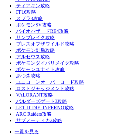
ティアキン攻略
FF16攻略
スプラ3攻略
ポケモンSV攻略
バイオハザードRE4攻略
サンブレイク攻略
ブレスオブザワイルド攻略
ポケモン剣盾攻略
アルセウス攻略
ポケモンダイパリメイク攻略
ポケモンユナイト攻略
あつ森攻略
ユニコーンオーバーロード攻略
ロストジャッジメント攻略
VALORANT攻略
バルダーズゲート3攻略
LET IT DIE: INFERNO攻略
ARC Raiders攻略
サブノーティカ2攻略
一覧を見る