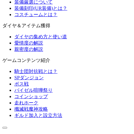
装備厳選について
装備刻印(UR装備)とは？
コスチュームとは？
ダイヤ＆アイテム獲得
ダイヤの集め方と使い道
愛情度の解説
親密度の解説
ゲームコンテンツ紹介
騎士団対抗戦とは？
SPダンジョン
ボス戦
バイゼル喧嘩祭り
コインショップ
走れホーク
殲滅戦魔神攻略
ギルド加入と設立方法