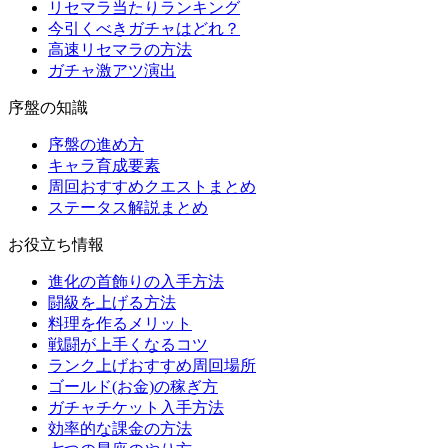
リセマラ当たりランキング
今引くべきガチャはどれ？
高速リセマラの方法
ガチャ激アツ演出
序盤の知識
序盤の進め方
キャラ育成要素
周回おすすめクエストまとめ
ステータス解説まとめ
お役立ち情報
進化の首飾りの入手方法
闘級を上げる方法
料理を作るメリット
戦闘が上手くなるコツ
ランク上げおすすめ周回場所
ゴールド(お金)の稼ぎ方
ガチャチケット入手方法
効率的な課金の方法