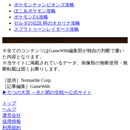
ポケモンチャンピオンズ攻略
ぽこあポケモン攻略
ポケモンZA攻略
ゼルダの伝説 時のオカリナ攻略
スプラトゥーンレイダース攻略
当ゲームタイトルの権利表記
※全てのコンテンツはGameWith編集部が独自の判断で書い
た内容となります。
※当サイトに掲載されているデータ、画像類の無断使用・無
断転載は固くお断りします。
［提供］Netmarble Corp.
［記事編集］GameWith
▶七つの大罪 ～光と闇の交戦〜公式サイト
トップ
ヘルプ
運営会社
採用情報
利用規約