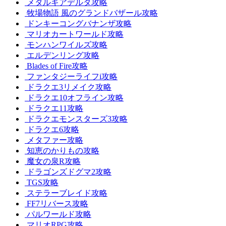
メタルギアデルタ攻略
牧場物語 風のグランドバザール攻略
ドンキーコングバナンザ攻略
マリオカートワールド攻略
モンハンワイルズ攻略
エルデンリング攻略
Blades of Fire攻略
ファンタジーライフi攻略
ドラクエ3リメイク攻略
ドラクエ10オフライン攻略
ドラクエ11攻略
ドラクエモンスターズ3攻略
ドラクエ6攻略
メタファー攻略
知恵のかりもの攻略
魔女の泉R攻略
ドラゴンズドグマ2攻略
TGS攻略
ステラーブレイド攻略
FF7リバース攻略
パルワールド攻略
マリオRPG攻略