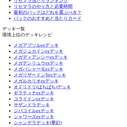
リセマラ当たりランキング
リセマラのやり方と必要時間
最初のパックはどれを選ぶべき？
パックのおすすめと当たりカード
デッキ一覧
環境上位のデッキレシピ
メガアブソルexデッキ
メガジュカインexデッキ
メガディアンシーexデッキ
メガデンリュウexデッキ
メガバシャーモexデッキ
メガリザードンYexデッキ
メガルカリオexデッキ
オドリドリ(ぱちぱち)デッキ
ギラティナexデッキ
コライドンexデッキ
サザンドラデッキ
ジバコイルexデッキ
シャワーズexデッキ
シャンデラデッキ(夢幻)