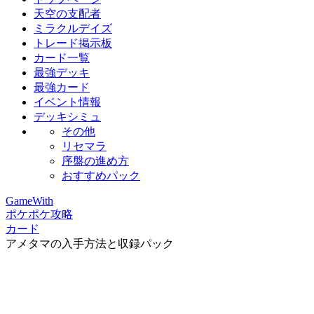
天空の支配者
ミラクルデイズ
トレード掲示板
カード一覧
最強デッキ
最強カード
イベント情報
デッキシミュ
その他
リセマラ
序盤の進め方
おすすめパック
GameWith
ポケポケ攻略
カード
アメタマの入手方法と収録パック