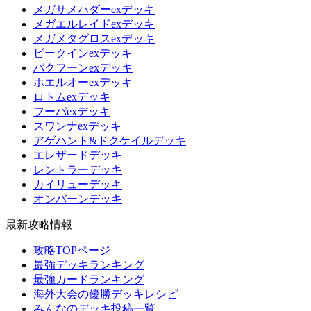
メガサメハダーexデッキ
メガエルレイドexデッキ
メガメタグロスexデッキ
ビークインexデッキ
バクフーンexデッキ
ホエルオーexデッキ
ロトムexデッキ
フーパexデッキ
スワンナexデッキ
アゲハント&ドクケイルデッキ
エレザードデッキ
レントラーデッキ
カイリューデッキ
オンバーンデッキ
最新攻略情報
攻略TOPページ
最強デッキランキング
最強カードランキング
海外大会の優勝デッキレシピ
みんなのデッキ投稿一覧