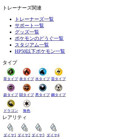
トレーナーズ関連
トレーナーズ一覧
サポート一覧
グッズ一覧
ポケモンのどうぐ一覧
スタジアム一覧
HP50以下ポケモン一覧
タイプ
草タイプ
炎タイプ
水タイプ
雷タイプ
超タイプ
闘タイプ
悪タイプ
鋼タイプ
ドラゴン
無色
レアリティ
ダイヤ1
ダイヤ2
ダイヤ3
ダイヤ4