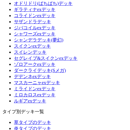
オドリドリ(ぱちぱち)デッキ
ギラティナexデッキ
コライドンexデッキ
サザンドラデッキ
ジバコイルexデッキ
シャワーズexデッキ
シャンデラデッキ(夢幻)
スイクンexデッキ
スイレンデッキ
セグレイブ&スイクンexデッキ
ゾロアークexデッキ
ダークライデッキ(Sメガ)
デデンネexデッキ
マスカーニャexデッキ
ミライドンexデッキ
ミロカロスexデッキ
ルギアexデッキ
タイプ別デッキ一覧
草タイプのデッキ
炎タイプのデッキ