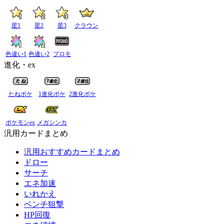
星1
星2
星3
クラウン
色違い1
色違い2
プロモ
進化・ex
たねポケ
1進化ポケ
2進化ポケ
ポケモンex
メガシンカ
汎用カードまとめ
汎用おすすめカードまとめ
ドロー
サーチ
エネ加速
いれかえ
ベンチ狙撃
HP回復