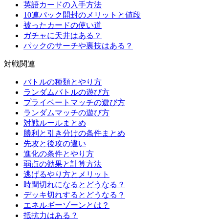
英語カードの入手方法
10連パック開封のメリットと値段
被ったカードの使い道
ガチャに天井はある？
パックのサーチや裏技はある？
対戦関連
バトルの種類とやり方
ランダムバトルの遊び方
プライベートマッチの遊び方
ランダムマッチの遊び方
対戦ルールまとめ
勝利と引き分けの条件まとめ
先攻と後攻の違い
進化の条件とやり方
弱点の効果と計算方法
逃げるやり方とメリット
時間切れになるとどうなる？
デッキ切れするとどうなる？
エネルギーゾーンとは？
抵抗力はある？