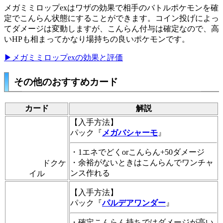
メガミミロップexはワザの効果で相手のバトルポケモンを確
定でこんらん状態にすることができます。コイン投げによっ
てダメージは変動しますが、こんらん付与は確定なので、高
いHPも相まってかなり場持ちの良いポケモンです。
▶メガミミロップexの効果と評価
その他のおすすめカード
カード
解説
【入手方法】
パック『
メガバシャーモ
』
・1エネでどくorこんらん+50ダメージ
・余裕がないときはこんらんでワンチャ
ドクケ
ンス作れる
イル
【入手方法】
パック『
パルデアワンダー
』
・確定こんらん持ちではダメージが高い