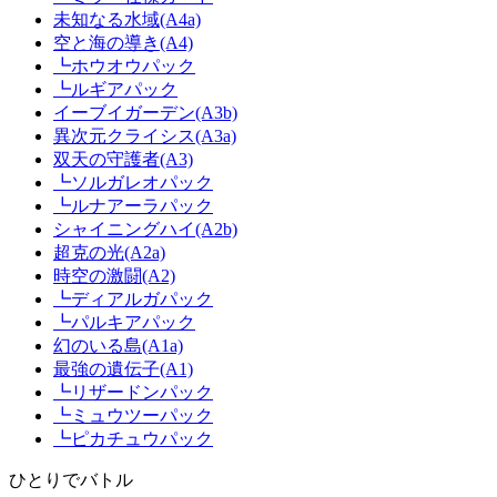
未知なる水域(A4a)
空と海の導き(A4)
┗ホウオウパック
┗ルギアパック
イーブイガーデン(A3b)
異次元クライシス(A3a)
双天の守護者(A3)
┗ソルガレオパック
┗ルナアーラパック
シャイニングハイ(A2b)
超克の光(A2a)
時空の激闘(A2)
┗ディアルガパック
┗パルキアパック
幻のいる島(A1a)
最強の遺伝子(A1)
┗リザードンパック
┗ミュウツーパック
┗ピカチュウパック
ひとりでバトル