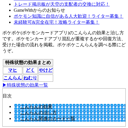
トレード掲示板が天空の支配者の交換に対応！
GameWithからのお知らせ
ポケモン知識に自信がある人大歓迎！ライター募集！
未経験可&完全在宅！攻略ライター募集！
ポケポケ(ポケモンカードアプリ)のこんらんの効果と治し方
です。ポケモンカードアプリ混乱が重複するかや回復方法、
受けた場合の流れを掲載。ポケポケこんらんを調べる際にど
うぞ。
特殊状態の効果まとめ
マヒ
どく
やけど
こんらん
ねむり
▶特殊状態の効果一覧
目次
こんらんの効果
こんらんの治し方
こんらん関連のカード一覧