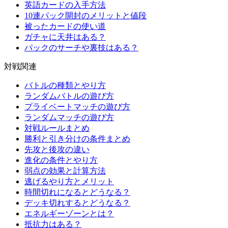
英語カードの入手方法
10連パック開封のメリットと値段
被ったカードの使い道
ガチャに天井はある？
パックのサーチや裏技はある？
対戦関連
バトルの種類とやり方
ランダムバトルの遊び方
プライベートマッチの遊び方
ランダムマッチの遊び方
対戦ルールまとめ
勝利と引き分けの条件まとめ
先攻と後攻の違い
進化の条件とやり方
弱点の効果と計算方法
逃げるやり方とメリット
時間切れになるとどうなる？
デッキ切れするとどうなる？
エネルギーゾーンとは？
抵抗力はある？