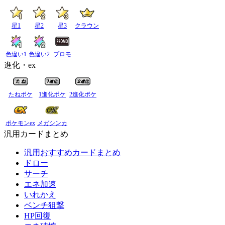
星1
星2
星3
クラウン
色違い1
色違い2
プロモ
進化・ex
たねポケ
1進化ポケ
2進化ポケ
ポケモンex
メガシンカ
汎用カードまとめ
汎用おすすめカードまとめ
ドロー
サーチ
エネ加速
いれかえ
ベンチ狙撃
HP回復