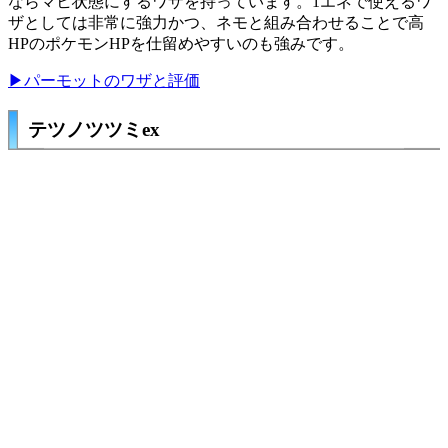
ならマヒ状態にするワザを持っています。1エネで使えるワ
ザとしては非常に強力かつ、
ネモ
と組み合わせることで高
HPのポケモンHPを仕留めやすいのも強みです。
▶パーモットのワザと評価
テツノツツミex