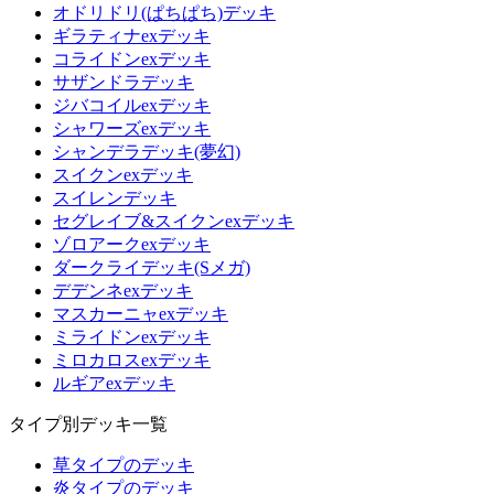
オドリドリ(ぱちぱち)デッキ
ギラティナexデッキ
コライドンexデッキ
サザンドラデッキ
ジバコイルexデッキ
シャワーズexデッキ
シャンデラデッキ(夢幻)
スイクンexデッキ
スイレンデッキ
セグレイブ&スイクンexデッキ
ゾロアークexデッキ
ダークライデッキ(Sメガ)
デデンネexデッキ
マスカーニャexデッキ
ミライドンexデッキ
ミロカロスexデッキ
ルギアexデッキ
タイプ別デッキ一覧
草タイプのデッキ
炎タイプのデッキ