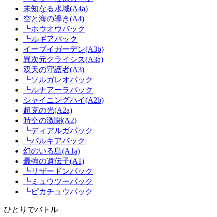
未知なる水域(A4a)
空と海の導き(A4)
┗ホウオウパック
┗ルギアパック
イーブイガーデン(A3b)
異次元クライシス(A3a)
双天の守護者(A3)
┗ソルガレオパック
┗ルナアーラパック
シャイニングハイ(A2b)
超克の光(A2a)
時空の激闘(A2)
┗ディアルガパック
┗パルキアパック
幻のいる島(A1a)
最強の遺伝子(A1)
┗リザードンパック
┗ミュウツーパック
┗ピカチュウパック
ひとりでバトル