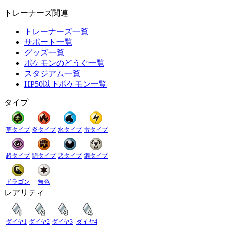
トレーナーズ関連
トレーナーズ一覧
サポート一覧
グッズ一覧
ポケモンのどうぐ一覧
スタジアム一覧
HP50以下ポケモン一覧
タイプ
草タイプ
炎タイプ
水タイプ
雷タイプ
超タイプ
闘タイプ
悪タイプ
鋼タイプ
ドラゴン
無色
レアリティ
ダイヤ1
ダイヤ2
ダイヤ3
ダイヤ4