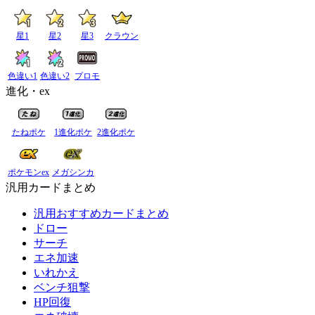
星1
星2
星3
クラウン
色違い1
色違い2
プロモ
進化・ex
たねポケ
1進化ポケ
2進化ポケ
ポケモンex
メガシンカ
汎用カードまとめ
汎用おすすめカードまとめ
ドロー
サーチ
エネ加速
いれかえ
ベンチ狙撃
HP回復