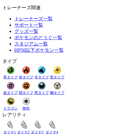
トレーナーズ関連
トレーナーズ一覧
サポート一覧
グッズ一覧
ポケモンのどうぐ一覧
スタジアム一覧
HP50以下ポケモン一覧
タイプ
草タイプ
炎タイプ
水タイプ
雷タイプ
超タイプ
闘タイプ
悪タイプ
鋼タイプ
ドラゴン
無色
レアリティ
ダイヤ1
ダイヤ2
ダイヤ3
ダイヤ4