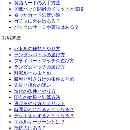
英語カードの入手方法
10連パック開封のメリットと値段
被ったカードの使い道
ガチャに天井はある？
パックのサーチや裏技はある？
対戦関連
バトルの種類とやり方
ランダムバトルの遊び方
プライベートマッチの遊び方
ランダムマッチの遊び方
対戦ルールまとめ
勝利と引き分けの条件まとめ
先攻と後攻の違い
進化の条件とやり方
弱点の効果と計算方法
逃げるやり方とメリット
時間切れになるとどうなる？
デッキ切れするとどうなる？
エネルギーゾーンとは？
抵抗力はある？