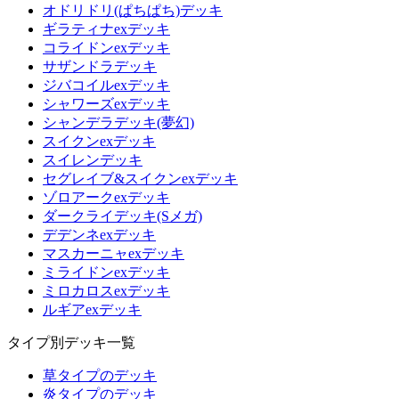
オドリドリ(ぱちぱち)デッキ
ギラティナexデッキ
コライドンexデッキ
サザンドラデッキ
ジバコイルexデッキ
シャワーズexデッキ
シャンデラデッキ(夢幻)
スイクンexデッキ
スイレンデッキ
セグレイブ&スイクンexデッキ
ゾロアークexデッキ
ダークライデッキ(Sメガ)
デデンネexデッキ
マスカーニャexデッキ
ミライドンexデッキ
ミロカロスexデッキ
ルギアexデッキ
タイプ別デッキ一覧
草タイプのデッキ
炎タイプのデッキ