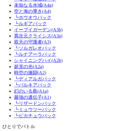
未知なる水域(A4a)
空と海の導き(A4)
┗ホウオウパック
┗ルギアパック
イーブイガーデン(A3b)
異次元クライシス(A3a)
双天の守護者(A3)
┗ソルガレオパック
┗ルナアーラパック
シャイニングハイ(A2b)
超克の光(A2a)
時空の激闘(A2)
┗ディアルガパック
┗パルキアパック
幻のいる島(A1a)
最強の遺伝子(A1)
┗リザードンパック
┗ミュウツーパック
┗ピカチュウパック
ひとりでバトル