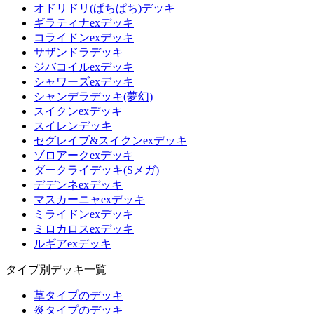
オドリドリ(ぱちぱち)デッキ
ギラティナexデッキ
コライドンexデッキ
サザンドラデッキ
ジバコイルexデッキ
シャワーズexデッキ
シャンデラデッキ(夢幻)
スイクンexデッキ
スイレンデッキ
セグレイブ&スイクンexデッキ
ゾロアークexデッキ
ダークライデッキ(Sメガ)
デデンネexデッキ
マスカーニャexデッキ
ミライドンexデッキ
ミロカロスexデッキ
ルギアexデッキ
タイプ別デッキ一覧
草タイプのデッキ
炎タイプのデッキ