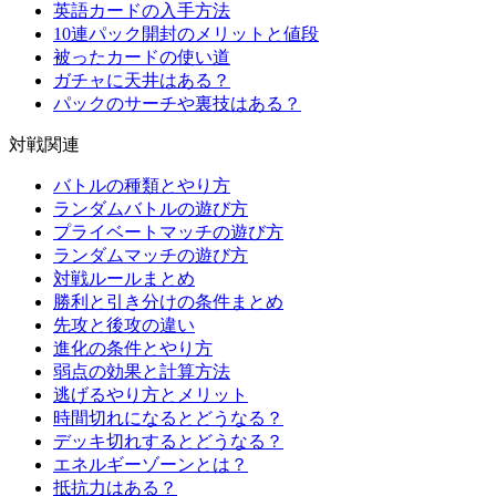
英語カードの入手方法
10連パック開封のメリットと値段
被ったカードの使い道
ガチャに天井はある？
パックのサーチや裏技はある？
対戦関連
バトルの種類とやり方
ランダムバトルの遊び方
プライベートマッチの遊び方
ランダムマッチの遊び方
対戦ルールまとめ
勝利と引き分けの条件まとめ
先攻と後攻の違い
進化の条件とやり方
弱点の効果と計算方法
逃げるやり方とメリット
時間切れになるとどうなる？
デッキ切れするとどうなる？
エネルギーゾーンとは？
抵抗力はある？