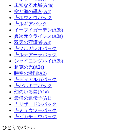
未知なる水域(A4a)
空と海の導き(A4)
┗ホウオウパック
┗ルギアパック
イーブイガーデン(A3b)
異次元クライシス(A3a)
双天の守護者(A3)
┗ソルガレオパック
┗ルナアーラパック
シャイニングハイ(A2b)
超克の光(A2a)
時空の激闘(A2)
┗ディアルガパック
┗パルキアパック
幻のいる島(A1a)
最強の遺伝子(A1)
┗リザードンパック
┗ミュウツーパック
┗ピカチュウパック
ひとりでバトル