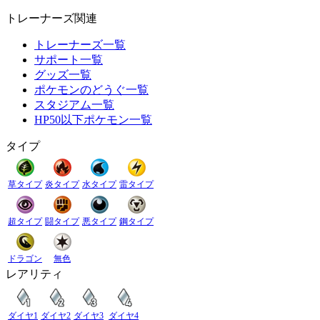
トレーナーズ関連
トレーナーズ一覧
サポート一覧
グッズ一覧
ポケモンのどうぐ一覧
スタジアム一覧
HP50以下ポケモン一覧
タイプ
草タイプ
炎タイプ
水タイプ
雷タイプ
超タイプ
闘タイプ
悪タイプ
鋼タイプ
ドラゴン
無色
レアリティ
ダイヤ1
ダイヤ2
ダイヤ3
ダイヤ4