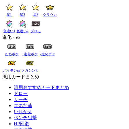
星1
星2
星3
クラウン
色違い1
色違い2
プロモ
進化・ex
たねポケ
1進化ポケ
2進化ポケ
ポケモンex
メガシンカ
汎用カードまとめ
汎用おすすめカードまとめ
ドロー
サーチ
エネ加速
いれかえ
ベンチ狙撃
HP回復