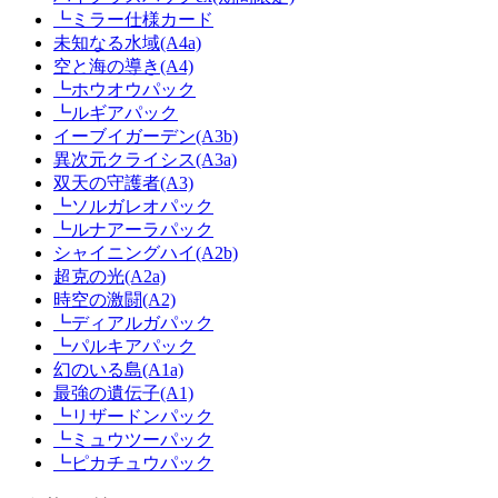
┗ミラー仕様カード
未知なる水域(A4a)
空と海の導き(A4)
┗ホウオウパック
┗ルギアパック
イーブイガーデン(A3b)
異次元クライシス(A3a)
双天の守護者(A3)
┗ソルガレオパック
┗ルナアーラパック
シャイニングハイ(A2b)
超克の光(A2a)
時空の激闘(A2)
┗ディアルガパック
┗パルキアパック
幻のいる島(A1a)
最強の遺伝子(A1)
┗リザードンパック
┗ミュウツーパック
┗ピカチュウパック