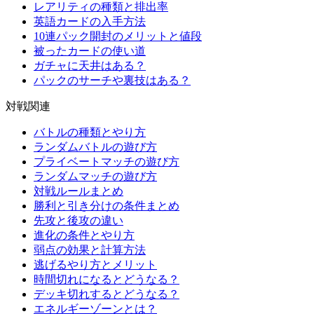
レアリティの種類と排出率
英語カードの入手方法
10連パック開封のメリットと値段
被ったカードの使い道
ガチャに天井はある？
パックのサーチや裏技はある？
対戦関連
バトルの種類とやり方
ランダムバトルの遊び方
プライベートマッチの遊び方
ランダムマッチの遊び方
対戦ルールまとめ
勝利と引き分けの条件まとめ
先攻と後攻の違い
進化の条件とやり方
弱点の効果と計算方法
逃げるやり方とメリット
時間切れになるとどうなる？
デッキ切れするとどうなる？
エネルギーゾーンとは？