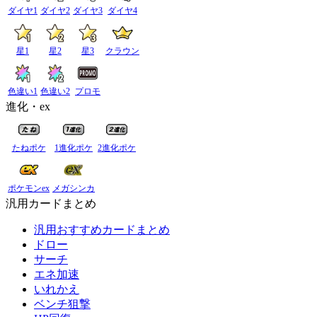
ダイヤ1
ダイヤ2
ダイヤ3
ダイヤ4
星1
星2
星3
クラウン
色違い1
色違い2
プロモ
進化・ex
たねポケ
1進化ポケ
2進化ポケ
ポケモンex
メガシンカ
汎用カードまとめ
汎用おすすめカードまとめ
ドロー
サーチ
エネ加速
いれかえ
ベンチ狙撃