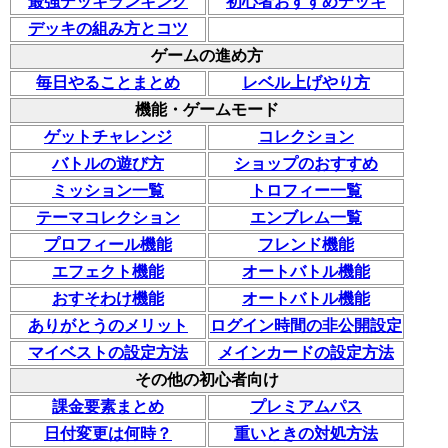
最強デッキランキング
初心者おすすめデッキ
デッキの組み方とコツ
ゲームの進め方
毎日やることまとめ
レベル上げやり方
機能・ゲームモード
ゲットチャレンジ
コレクション
バトルの遊び方
ショップのおすすめ
ミッション一覧
トロフィー一覧
テーマコレクション
エンブレム一覧
プロフィール機能
フレンド機能
エフェクト機能
オートバトル機能
おすそわけ機能
オートバトル機能
ありがとうのメリット
ログイン時間の非公開設定
マイベストの設定方法
メインカードの設定方法
その他の初心者向け
課金要素まとめ
プレミアムパス
日付変更は何時？
重いときの対処方法