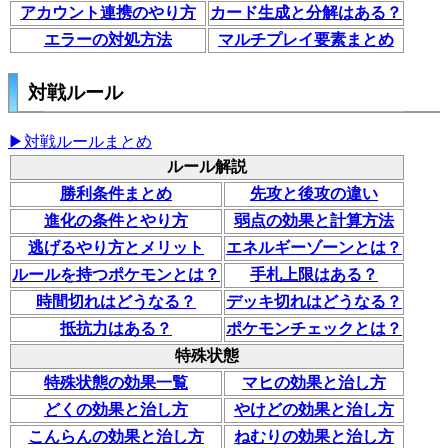
アカウント連携のやり方
カード生成と分解はある？
エラーの対処方法
マルチプレイ要素まとめ
対戦ルール
▶対戦ルールまとめ
ルール解説
勝利条件まとめ
先攻と後攻の違い
進化の条件とやり方
弱点の効果と計算方法
逃げるやり方とメリット
エネルギーゾーンとは？
ルールを持つポケモンとは？
手札上限はある？
時間切れはどうなる？
デッキ切れはどうなる？
抵抗力はある？
ポケモンチェックとは？
特殊状態
特殊状態の効果一覧
マヒの効果と治し方
どくの効果と治し方
やけどの効果と治し方
こんらんの効果と治し方
ねむりの効果と治し方